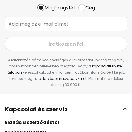
Magánügyfél
Cég
Iratkozzon fel
A leiratkozás bármikor lehetséges a leiratkozási link segítségével,
amelyet minden hírlevélben megtalál, vagy a
kapcsolatfelvételi
űrlapon
keresztül küldött e-mailben. További információért kérjük,
tekintse meg az
adatvédelmi szabályzatot
. Minimális rendelési
összeg 39 990 ft.
Kapcsolat és szervíz
Elállás a szerződéstől