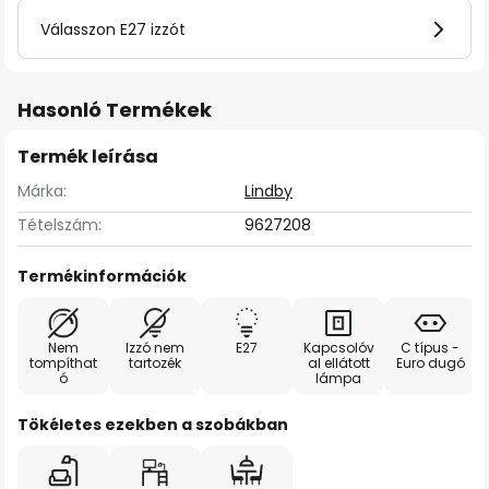
Válasszon E27 izzót
Hasonló Termékek
Termék leírása
Márka:
Lindby
Tételszám:
9627208
Termékinformációk
Nem
Izzó nem
E27
Kapcsolóv
C típus -
tompíthat
tartozék
al ellátott
Euro dugó
ó
lámpa
Tökéletes ezekben a szobákban