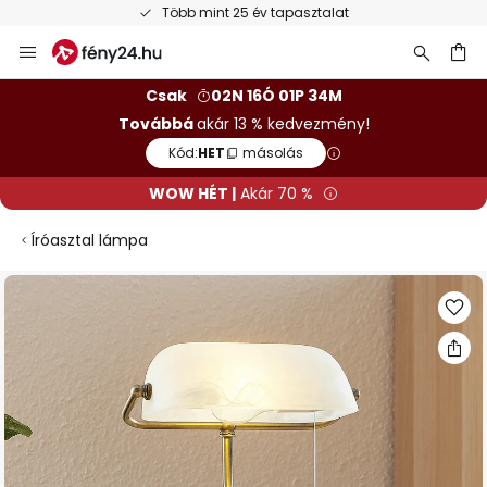
Több mint 25 év tapasztalat
Ugrás
a
tartalomhoz
sés
Csak
02N 16Ó 01P 33M
Továbbá
akár 13 % kedvezmény!
Kód:
HET
másolás
WOW HÉT |
Akár 70 %
Íróasztal lámpa
Ugrás
a
képgaléria
végére