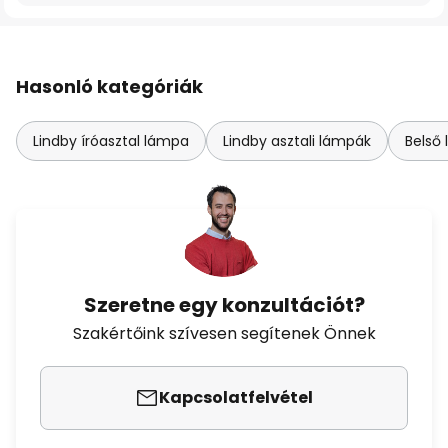
Hasonló kategóriák
Lindby íróasztal lámpa
Lindby asztali lámpák
Belső
Szeretne egy konzultációt?
Szakértőink szívesen segítenek Önnek
Kapcsolatfelvétel