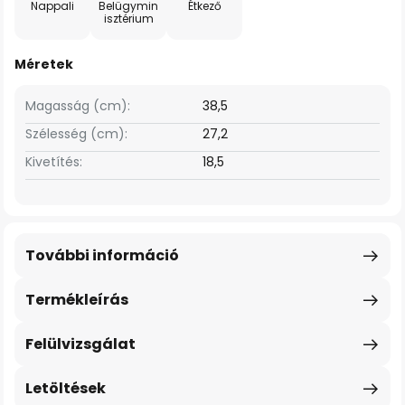
Nappali
Belügymin
Étkező
isztérium
Méretek
Magasság (cm):
38,5
Szélesség (cm):
27,2
Kivetítés:
18,5
További információ
Termékleírás
Felülvizsgálat
Letöltések