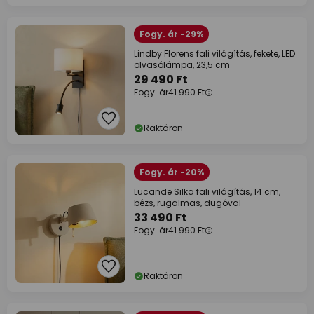
Fogy. ár -29%
Lindby Florens fali világítás, fekete, LED
olvasólámpa, 23,5 cm
29 490 Ft
Fogy. ár
41 990 Ft
Raktáron
Fogy. ár -20%
Lucande Silka fali világítás, 14 cm,
bézs, rugalmas, dugóval
33 490 Ft
Fogy. ár
41 990 Ft
Raktáron