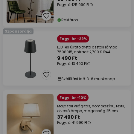
Fogy. ár
125 990 Ft
Raktáron
Szponzorálja
Fogy. ár -29%
LED-es újratölthető asztali lámpa
7508015, antracit 2,700 K IP44
Touchdim
9 490 Ft
Fogy. ár
13 490 Ft
Szállítási idő: 3-6 munkanap
Fogy. ár -10%
Maja fali világítás, homokszínű, textil,
olvasólámpa, magasság 25 cm
37 490 Ft
Fogy. ár
41 990 Ft