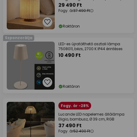
29 490 Ft
Fogy. ár
37 490 Ft
Raktáron
Szponzorálja
LED-es újratölthető asztali lámpa
7508011, bézs, 2700 K IP44 érintéses
10 490 Ft
Raktáron
Fogy. ár -28%
Lucande LED napelemes állólámpa
Eligio, bambusz, Ø 39 cm, RGB
37 490 Ft
Fogy. ár
52 490 Ft