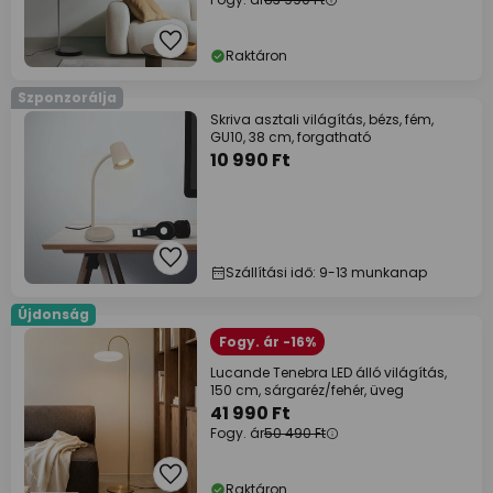
Raktáron
Szponzorálja
Skriva asztali világítás, bézs, fém,
GU10, 38 cm, forgatható
10 990 Ft
Szállítási idő: 9-13 munkanap
Újdonság
Fogy. ár -16%
Lucande Tenebra LED álló világítás,
150 cm, sárgaréz/fehér, üveg
41 990 Ft
Fogy. ár
50 490 Ft
Raktáron