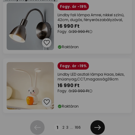
Fogy. ár -19%
Lindby fali lámpa Amrei, nikkel színű,
42cm, dugós, fényerőszabályzóval,
16 990 Ft
Fogy. ár
20 990 Ft
Raktáron
Fogy. ár -19%
Lindby LED asztali lámpa Haas, bézs,
műanyag,CCT,magasság39cm
16 990 Ft
Fogy. ár
20 990 Ft
Raktáron
Oldal
1
2
3
...
166
Előző
Következő