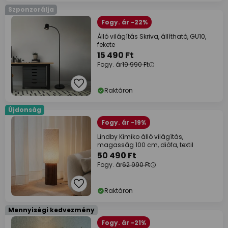
Szponzorálja
Fogy. ár -22%
Álló világítás Skriva, állítható, GU10,
fekete
15 490 Ft
Fogy. ár
19 990 Ft
Raktáron
Újdonság
Fogy. ár -19%
Lindby Kimiko álló világítás,
magasság 100 cm, diófa, textil
50 490 Ft
Fogy. ár
62 990 Ft
Raktáron
Mennyiségi kedvezmény
Fogy. ár -21%