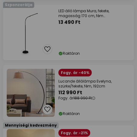
Szponzorálja
LED álló lámpa Mura, fekete,
magasság 170 cm, fém
érintésérzékeny dimmer
13 490 Ft
Raktáron
Fogy. ár -40%
Lucande állólámpa Evelyna,
szürke/fekete, fém, 192cm
112 990 Ft
Fogy. ár
188 990 Ft
Raktáron
Mennyiségi kedvezmény
Fogy. ár -21%