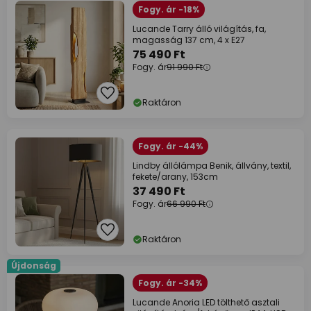
Fogy. ár -18%
Lucande Tarry álló világítás, fa,
magasság 137 cm, 4 x E27
75 490 Ft
Fogy. ár
91 990 Ft
Raktáron
Fogy. ár -44%
Lindby állólámpa Benik, állvány, textil,
fekete/arany, 153cm
37 490 Ft
Fogy. ár
66 990 Ft
Raktáron
Újdonság
Fogy. ár -34%
Lucande Anoria LED tölthető asztali