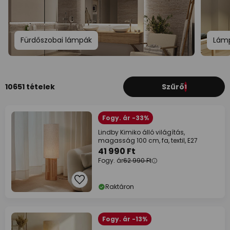
Fürdőszobai lámpák
Lámp
10651 tételek
Szűrő
1
Fogy. ár -33%
Lindby Kimiko álló világítás,
magasság 100 cm, fa, textil, E27
41 990 Ft
Fogy. ár
62 990 Ft
Raktáron
Fogy. ár -13%