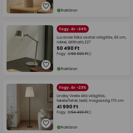
Raktáron
Fogy. ár -24%
Lucande Silka asztali világítás, 93 cm,
nikkel, állítható, E27
50 490 Ft
Fogy. ár
66 990 Ft
Raktáron
Fogy. ár -23%
Lindby Virelle álló világítás,
fekete/fehér, textil, magasság 170 cm
41 990 Ft
Fogy. ár
54 490 Ft
Raktáron