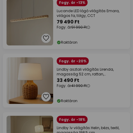
Fogy. ár -13%
Lucande LED lógó világítás Emara,
világos fa, tölgy, CCT
79 490 Ft
Fogy. ár
91 990 Ft
Raktáron
Fogy. ár -20%
Lindby asztali világítás Lirenda,
magasság 52 cm, rattan,
természetes/fehér
33 490 Ft
Fogy. ár
41 990 Ft
Raktáron
Fogy. ár -18%
Lindby ív világítás Helin, bézs, textil,
magasság 198,5 cm