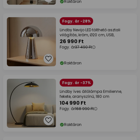
Raktáron
Fogy. ár -28%
Lindby Nevijo LED tölthető asztali
világítás, króm, Ø20 cm, USB,
26 990 Ft
Fogy. ár
37 490 Ft
Raktáron
Fogy. ár -37%
Lindby íves állólámpa Emilienne,
fekete, aranyszínű, 180 cm
104 990 Ft
Fogy. ár
168 990 Ft
Raktáron