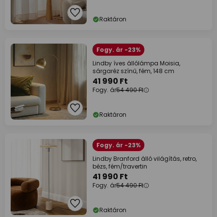
Raktáron
Fogy. ár -23%
Lindby íves állólámpa Moisia,
sárgaréz színű, fém, 148 cm
41 990 Ft
Fogy. ár
54 490 Ft
Raktáron
Fogy. ár -23%
Lindby Branford álló világítás, retro,
bézs, fém/travertin
41 990 Ft
Fogy. ár
54 490 Ft
Raktáron