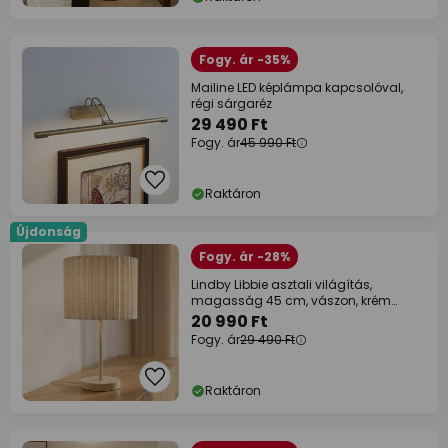
Fogy. ár -35%
Mailine LED képlámpa kapcsolóval,
régi sárgaréz
29 490 Ft
Fogy. ár
45 990 Ft
Raktáron
Újdonság
Fogy. ár -28%
Lindby Libbie asztali világítás,
magasság 45 cm, vászon, krém
színű, E27
20 990 Ft
Fogy. ár
29 490 Ft
Raktáron