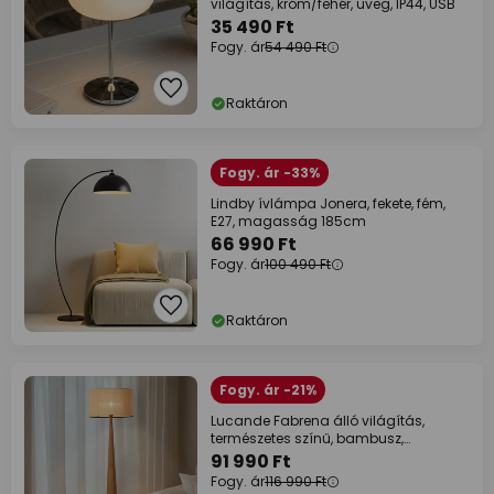
világítás, króm/fehér, üveg, IP44, USB
35 490 Ft
Fogy. ár
54 490 Ft
Raktáron
Fogy. ár -33%
Lindby ívlámpa Jonera, fekete, fém,
E27, magasság 185cm
66 990 Ft
Fogy. ár
100 490 Ft
Raktáron
Fogy. ár -21%
Lucande Fabrena álló világítás,
természetes színű, bambusz,
magasság 138 cm
91 990 Ft
Fogy. ár
116 990 Ft