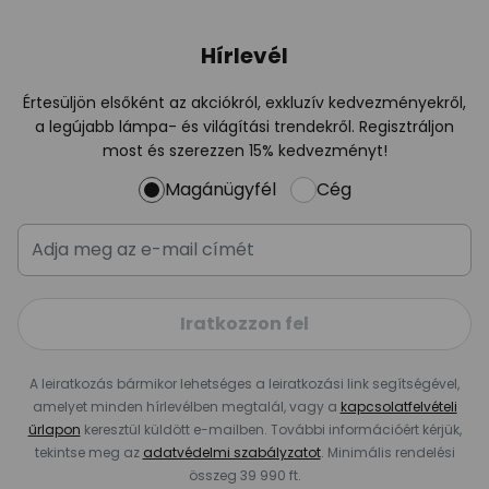
Hírlevél
Értesüljön elsőként az akciókról, exkluzív kedvezményekről,
a legújabb lámpa- és világítási trendekről. Regisztráljon
most és szerezzen 15% kedvezményt!
Magánügyfél
Cég
Iratkozzon fel
A leiratkozás bármikor lehetséges a leiratkozási link segítségével,
amelyet minden hírlevélben megtalál, vagy a
kapcsolatfelvételi
űrlapon
keresztül küldött e-mailben. További információért kérjük,
tekintse meg az
adatvédelmi szabályzatot
. Minimális rendelési
összeg 39 990 ft.