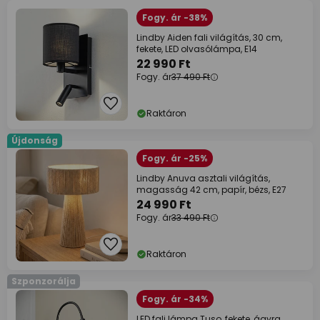
Fogy. ár -38%
Lindby Aiden fali világítás, 30 cm,
fekete, LED olvasólámpa, E14
22 990 Ft
Fogy. ár
37 490 Ft
Raktáron
Újdonság
Fogy. ár -25%
Lindby Anuva asztali világítás,
magasság 42 cm, papír, bézs, E27
24 990 Ft
Fogy. ár
33 490 Ft
Raktáron
Szponzorálja
Fogy. ár -34%
LED fali lámpa Tuso, fekete, ágyra