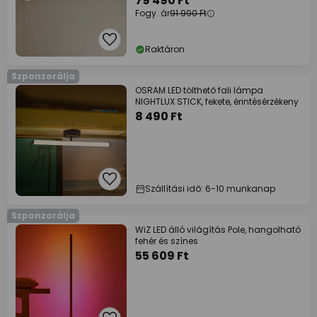
79 490 Ft
Fogy. ár
91 990 Ft
Raktáron
Szponzorálja
OSRAM LED tölthető fali lámpa
NIGHTLUX STICK, fekete, érintésérzékeny
8 490 Ft
Szállítási idő: 6-10 munkanap
Szponzorálja
WiZ LED álló világítás Pole, hangolható
fehér és színes
55 609 Ft