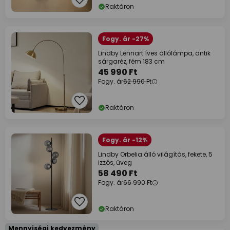
Raktáron
Fogy. ár -27%
Lindby Lennart íves állólámpa, antik
sárgaréz, fém 183 cm
45 990 Ft
Fogy. ár
62 990 Ft
Raktáron
Fogy. ár -12%
Lindby Orbelia álló világítás, fekete, 5
izzós, üveg
58 490 Ft
Fogy. ár
66 990 Ft
Raktáron
Mennyiségi kedvezmény