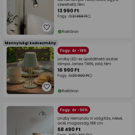
szerelhető, fém
13 990 Ft
Fogy. ár
21 368 Ft
Raktáron
Mennyiségi kedvezmény
Fogy. ár -19%
Lindby LED-es újratölthető asztali
lámpa Janea TWIN, zöld, fém
16 990 Ft
Fogy. ár
20 990 Ft
Raktáron
Fogy. ár -30%
Lindby Hernando ív világítás, nikkel,
acél, magasság 188 cm
58 490 Ft
Fogy. ár
83 990 Ft