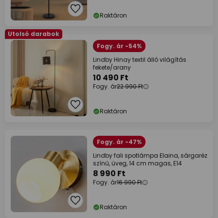
Raktáron
Utolsó darabok
Fogy. ár -54%
Lindby Hinay textil álló világítás
fekete/arany
10 490 Ft
Fogy. ár
22 990 Ft
Raktáron
Fogy. ár -47%
Lindby fali spotlámpa Elaina, sárgaréz
színű, üveg, 14 cm magas, E14
8 990 Ft
Fogy. ár
16 990 Ft
Raktáron