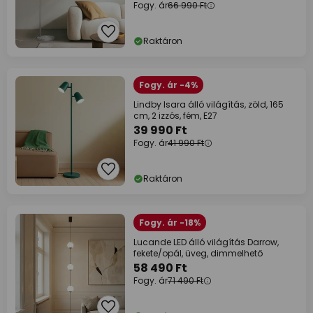
Fogy. ár
66 990 Ft
Raktáron
Fogy. ár -4%
Lindby Isara álló világítás, zöld, 165
cm, 2 izzós, fém, E27
39 990 Ft
Fogy. ár
41 990 Ft
Raktáron
Fogy. ár -18%
Lucande LED álló világítás Darrow,
fekete/opál, üveg, dimmelhető
58 490 Ft
Fogy. ár
71 490 Ft