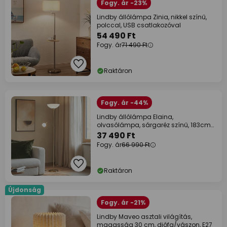
Fogy. ár -23%
Lindby állólámpa Zinia, nikkel színű,
polccal, USB csatlakozóval
54 490 Ft
Fogy. ár
71 490 Ft
Raktáron
Fogy. ár -44%
Lindby állólámpa Elaina,
olvasólámpa, sárgaréz színű, 183cm
E27
37 490 Ft
Fogy. ár
66 990 Ft
Raktáron
Újdonság
Fogy. ár -21%
Lindby Maveo asztali világítás,
magasság 30 cm, diófa/vászon, E27