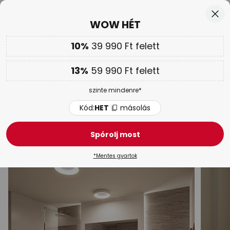
Ingyenes visszaküldés 50 napon belül
Ugrás
Bez
WOW HÉT
a
tartalomhoz
sés
10%
39 990 Ft felett
Továbbá
akár 13 % kedvezmény!
13%
59 990 Ft felett
Kód:
HET
másolás
szinte mindenre*
WOW HÉT |
Akár 70 %
Kód:
HET
másolás
Belső lámpák kapcsolóval
Spórolj most
Mennyezeti lámpák
Fali lámpák
Függőlámpák & Csi
*Mentes gyartok