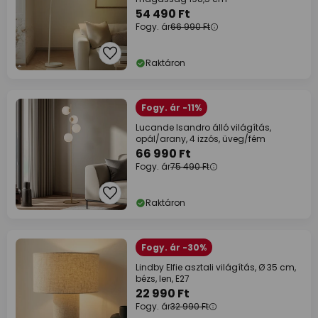
54 490 Ft
Fogy. ár
66 990 Ft
Raktáron
Fogy. ár -11%
Lucande Isandro álló világítás,
opál/arany, 4 izzós, üveg/fém
66 990 Ft
Fogy. ár
75 490 Ft
Raktáron
Fogy. ár -30%
Lindby Elfie asztali világítás, Ø 35 cm,
bézs, len, E27
22 990 Ft
Fogy. ár
32 990 Ft