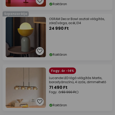
Raktáron
Szponzorálja
OSRAM Decor Bowl asztali világítás,
zöld/sárga, acél, E14
24 990 Ft
Raktáron
Fogy. ár -14%
Lucande LED lógó világítás Martis,
borostyánszínű, 4 izzós, dimmelhető
71 490 Ft
Fogy. ár
83 990 Ft
Raktáron