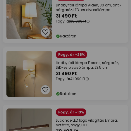
Lindby fali lámpa Aiden, 30 cm, antik
sárgaréz, LED-es olvasólámpa
31 490 Ft
Fogy. ár
39 990 Ft
Raktáron
Fogy. ár -25%
Lindby fali lámpa Florens, sárgaréz,
LED-es olvasólámpa, 23,5 cm
31 490 Ft
Fogy. ár
41 990 Ft
Raktáron
Fogy. ár -13%
Lucande LED lógó világítás Emara,
sötét fa, tölgy, CCT