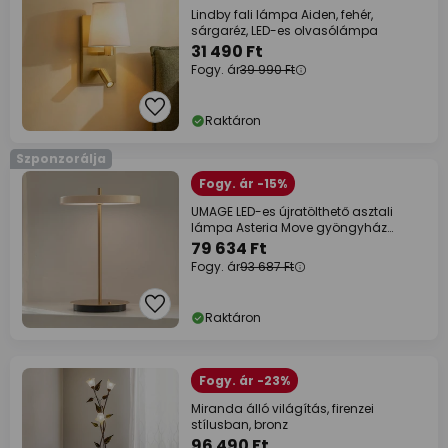
Lindby fali lámpa Aiden, fehér,
sárgaréz, LED-es olvasólámpa
31 490 Ft
Fogy. ár
39 990 Ft
Raktáron
Szponzorálja
Fogy. ár -15%
UMAGE LED-es újratölthető asztali
lámpa Asteria Move gyöngyház
fehér/réz 31cm
79 634 Ft
Fogy. ár
93 687 Ft
Raktáron
Fogy. ár -23%
Miranda álló világítás, firenzei
stílusban, bronz
96 490 Ft