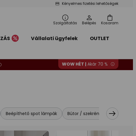
Kényelmes fizetési lehetőségek
Szolgáltatás
Belépés
Kosaram
AZÁS
Vállalati ügyfelek
OUTLET
WOW HÉT |
Akár 70 %
Beépíthető spot lámpák
Bútor / szekrényvilágítás
Csi