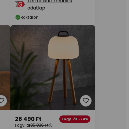
Termékinformációs
adatlap
Raktáron
26 490 Ft
Fogy. ár -24%
Fogy. ár
35 036 Ft