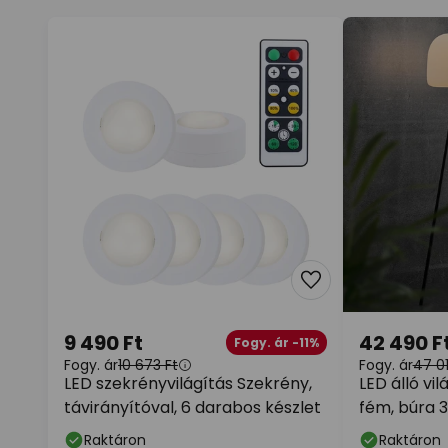
9 490 Ft
42 490 F
Fogy. ár -11%
Fogy. ár
10 673 Ft
Fogy. ár
47 01
LED szekrényvilágítás Szekrény,
LED álló vil
távirányítóval, 6 darabos készlet
fém, búra 
Raktáron
Raktáron