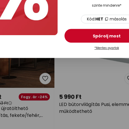
szinte mindenre*
Kód:
HET
másolás
Spórolj most
*Mentes gyartok
t
5 990 Ft
Fogy. ár -24%
3 Ft
LED bútorvilágítás Pusi, elemm
 újratölthető
működtethető
ítás, fekete/fehér,