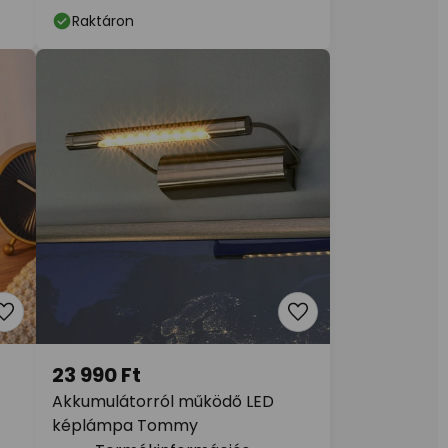
Raktáron
23 990 Ft
Akkumulátorról működő LED
képlámpa Tommy