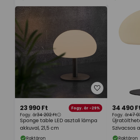
23 990 Ft
34 490 F
Fogy. ár -29%
Fogy. ár
34 202 Ft
Fogy. ár
47 0
Sponge table LED asztali lámpa
Újratölthet
akkuval, 21,5 cm
Szivacsos a
fekete szín
Raktáron
Raktáron