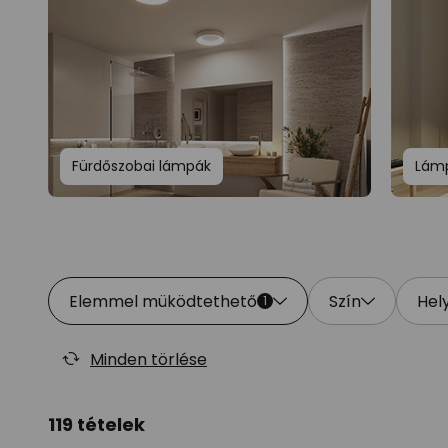
Fürdőszobai lámpák
Lámp
Elemmel müködtethető
Szín
Hel
1
Minden törlése
119 tételek