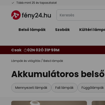
Ugrás
Több mint 25 év tapasztalat
a
Keresés
tartalomhoz
Belső lámpák
Szobák
Kültéri lámp
Csak
02N 02Ó 31P 57M
Lámpák és világítás
Belső lámpák
Akkumulátoros bels
Mennyezeti lámpák
Fali lámpák
Függőlámpák &