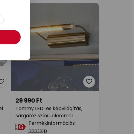
29 990 Ft
el
Tommy LED-es képvilágítás,
sárgaréz színű, elemmel
működtethető
Termékinformációs
adatlap