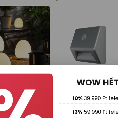
WOW HÉ
4 990 Ft
10%
39 990 Ft fele
éjszakai fény, érintés
OSRAM éjszakai fény NIGHTLUX
, RGBW
STAIR, ezüst Szenzor
Akkumulátor IP54
13%
59 990 Ft fele
Raktáron