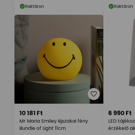
Raktáron
Raktáron
10 181 Ft
6 990 Ft
Mr Maria Smiley éjszakai fény
LED tájékoz
Bundle of Light 11cm
érzékelő a