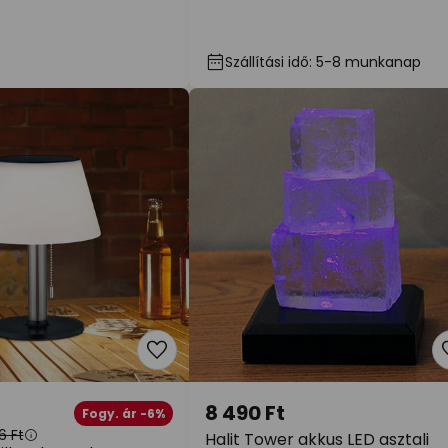
Szállítási idő: 5-8 munkanap
8 490 Ft
Fogy. ár -6%
6 Ft
Halit Tower akkus LED asztali