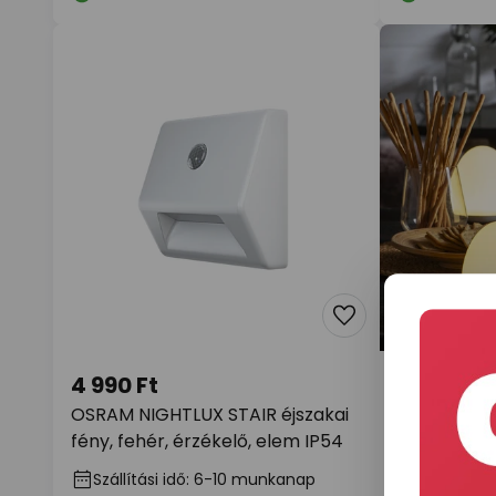
4 990 Ft
13 490 Ft
OSRAM NIGHTLUX STAIR éjszakai
357-61 LED 
fény, fehér, érzékelő, elem IP54
funk.,akku
Raktáron
Szállítási idő: 6-10 munkanap