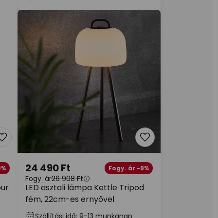
24 490 Ft
0%
Fogy. ár -9%
Fogy. ár
26 908 Ft
our
LED asztali lámpa Kettle Tripod
fém, 22cm-es ernyővel
Szállítási idő: 9-13 munkanap