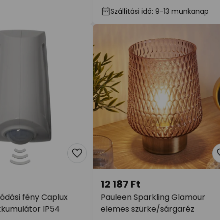
Szállítási idő: 9-13 munkanap
12 187 Ft
ódási fény Caplux
Pauleen Sparkling Glamour
kkumulátor IP54
elemes szürke/sárgaréz