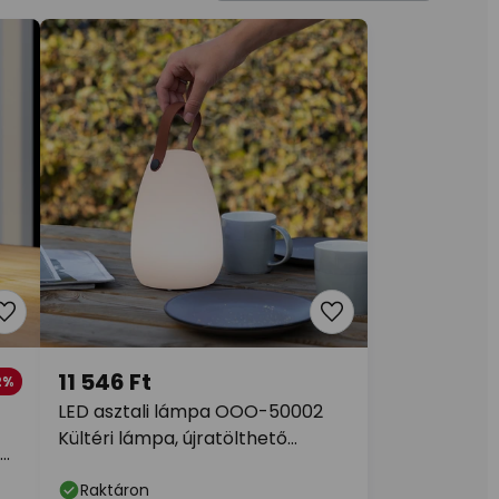
11 546 Ft
2%
LED asztali lámpa OOO-50002
Kültéri lámpa, újratölthető
akkumulátorral
Raktáron