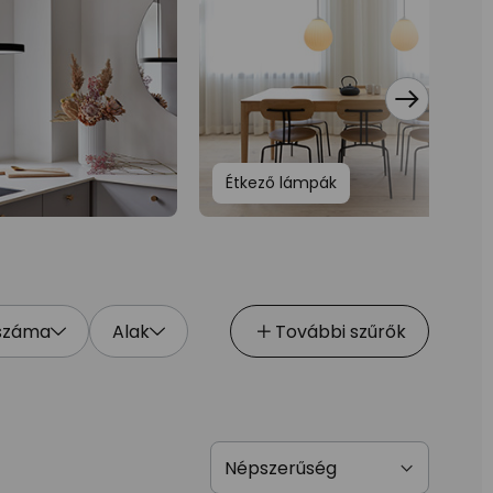
Étkező lámpák
 száma
Alak
További szűrők