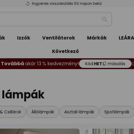
Ingyenes visszaküldés 50 napon belül
Keresés
ák
Izzók
Ventilátorok
Márkák
LEÁR
Következő
Továbbá
akár 13 % kedvezmény!
Kód:
HET
másolás
ő lámpák
 Csillárok
Állólámpák
Asztali lámpák
Spotlámpák