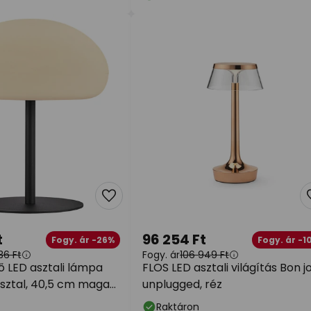
t
96 254 Ft
Fogy. ár -26%
Fogy. ár -1
36 Ft
Fogy. ár
106 949 Ft
ő LED asztali lámpa
FLOS LED asztali világítás Bon j
sztal, 40,5 cm magas,
unplugged, réz
ű
Raktáron