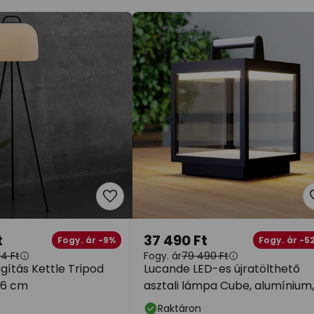
t
37 490 Ft
Fogy. ár -9%
Fogy. ár -5
4 Ft
Fogy. ár
79 490 Ft
ágítás Kettle Tripod
Lucande LED-es újratölthető
36 cm
asztali lámpa Cube, alumínium,
IP54,
Raktáron