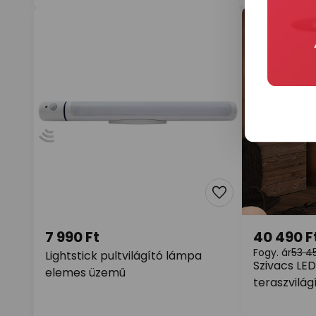
7 990 Ft
40 490 F
Fogy. ár
53 45
Lightstick pultvilágító lámpa
Szivacs LED
elemes üzemű
teraszvilág
fém, IP65