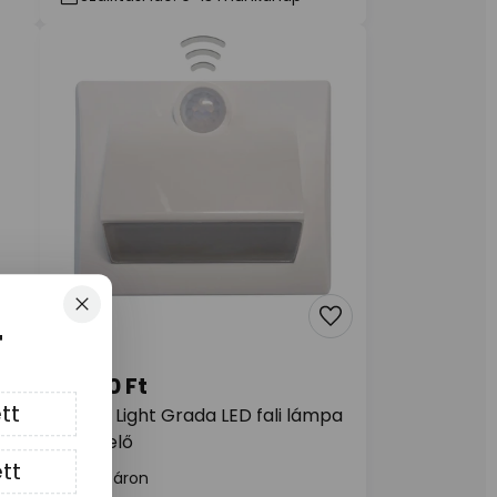
Bezárás
T
4 490 Ft
tt
Müller Light Grada LED fali lámpa
érzékelő
tt
Raktáron