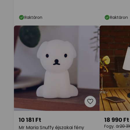
Raktáron
Raktáron
10 181 Ft
18 990 Ft
Fogy. ár
20 31
Mr Maria Snuffy éjszakai fény