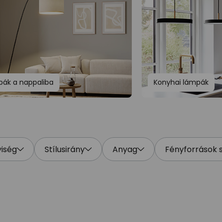
ák a nappaliba
Konyhai lámpák
yiség
Stílusirány
Anyag
Fényforrások