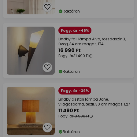
Raktáron
Fogy. ár -46%
Lindby fali lámpa Alva, rozsdaszínű,
üveg, 34 cm magas, E14
16 990 Ft
Fogy. ár
31 490 Ft
Raktáron
Fogy. ár -39%
Lindby asztali lámpa Jone,
világosbarna, textil, 30 cm magas, E27
11 490 Ft
Fogy. ár
18 990 Ft
Raktáron