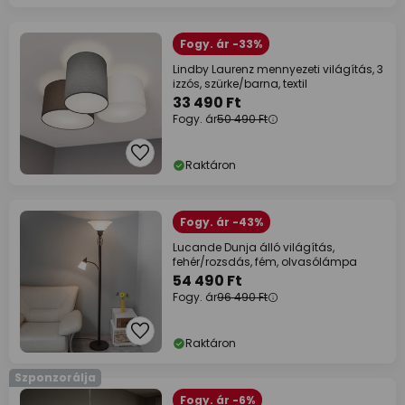
Fogy. ár -33%
Lindby Laurenz mennyezeti világítás, 3
izzós, szürke/barna, textil
33 490 Ft
Fogy. ár
50 490 Ft
Raktáron
Fogy. ár -43%
Lucande Dunja álló világítás,
fehér/rozsdás, fém, olvasólámpa
54 490 Ft
Fogy. ár
96 490 Ft
Raktáron
Szponzorálja
Fogy. ár -6%