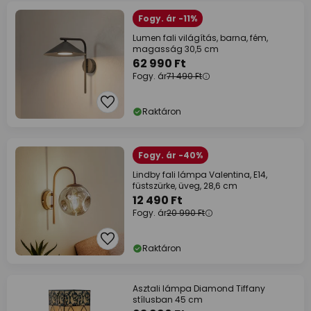
Fogy. ár -11%
Lumen fali világítás, barna, fém,
magasság 30,5 cm
62 990 Ft
Fogy. ár
71 490 Ft
Raktáron
Fogy. ár -40%
Lindby fali lámpa Valentina, E14,
füstszürke, üveg, 28,6 cm
12 490 Ft
Fogy. ár
20 990 Ft
Raktáron
Asztali lámpa Diamond Tiffany
stílusban 45 cm