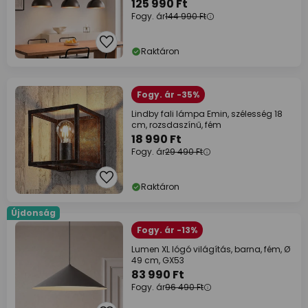
125 990 Ft
Fogy. ár
144 990 Ft
Raktáron
Fogy. ár -35%
Lindby fali lámpa Emin, szélesség 18
cm, rozsdaszínű, fém
18 990 Ft
Fogy. ár
29 490 Ft
Raktáron
Újdonság
Fogy. ár -13%
Lumen XL lógó világítás, barna, fém, Ø
49 cm, GX53
83 990 Ft
Fogy. ár
96 490 Ft