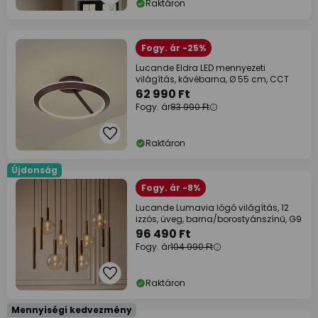
Raktáron
Fogy. ár -25%
Lucande Eldra LED mennyezeti
világítás, kávébarna, Ø 55 cm, CCT
62 990 Ft
Fogy. ár
83 990 Ft
Raktáron
Újdonság
Fogy. ár -8%
Lucande Lumavia lógó világítás, 12
izzós, üveg, barna/borostyánszínű, G9
96 490 Ft
Fogy. ár
104 990 Ft
Raktáron
Mennyiségi kedvezmény