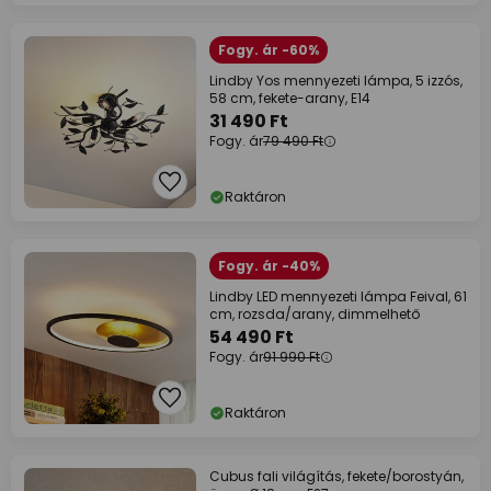
Fogy. ár -60%
Lindby Yos mennyezeti lámpa, 5 izzós,
58 cm, fekete-arany, E14
31 490 Ft
Fogy. ár
79 490 Ft
Raktáron
Fogy. ár -40%
Lindby LED mennyezeti lámpa Feival, 61
cm, rozsda/arany, dimmelhető
54 490 Ft
Fogy. ár
91 990 Ft
Raktáron
Cubus fali világítás, fekete/borostyán,