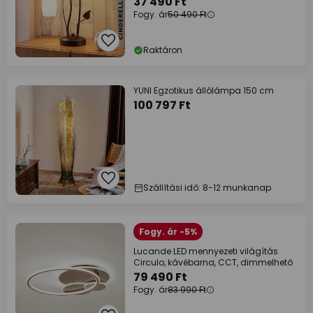
37 490 Ft
Fogy. ár
50 490 Ft
Raktáron
YUNI Egzotikus állólámpa 150 cm
100 797 Ft
Szállítási idő: 8-12 munkanap
Fogy. ár -5%
Lucande LED mennyezeti világítás
Circulo, kávébarna, CCT, dimmelhető
79 490 Ft
Fogy. ár
83 990 Ft