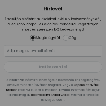
Hírlevél
Értesüljön elsőként az akciókról, exkluzív kedvezményekről,
a legújabb lámpa- és világítási trendekről. Regisztráljon
most és szerezzen 15% kedvezményt!
Magánügyfél
Cég
Iratkozzon fel
A leiratkozás bármikor lehetséges a leiratkozási link segítségével,
amelyet minden hírlevélben megtalál, vagy a
kapcsolatfelvételi
űrlapon
keresztül küldött e-mailben. További információért kérjük,
tekintse meg az
adatvédelmi szabályzatot
. Minimális rendelési
összeg 39 990 ft.