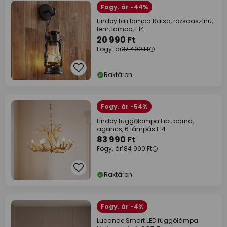
Fogy. ár -44%
Lindby fali lámpa Raisa, rozsdaszínű,
fém, lámpa, E14
20 990 Ft
Fogy. ár
37 490 Ft
Raktáron
Fogy. ár -54%
Lindby függőlámpa Fibi, barna,
agancs, 6 lámpás E14
83 990 Ft
Fogy. ár
184 990 Ft
Raktáron
Fogy. ár -4%
Lucande Smart LED függőlámpa