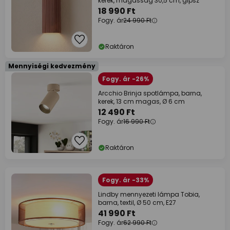
kerek, magasság 30,5 cm, gipsz
18 990 Ft
Fogy. ár
24 990 Ft
Raktáron
Mennyiségi kedvezmény
Fogy. ár -26%
Arcchio Brinja spotlámpa, barna,
kerek, 13 cm magas, Ø 6 cm
12 490 Ft
Fogy. ár
16 990 Ft
Raktáron
Fogy. ár -33%
Lindby mennyezeti lámpa Tobia,
barna, textil, Ø 50 cm, E27
41 990 Ft
Fogy. ár
62 990 Ft