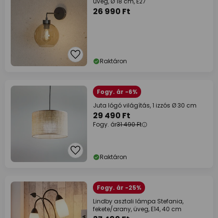
üveg, Ø 18 cm, E27
26 990 Ft
Raktáron
Fogy. ár -6%
Juta lógó világítás, 1 izzós Ø 30 cm
29 490 Ft
Fogy. ár
31 490 Ft
Raktáron
Fogy. ár -25%
Lindby asztali lámpa Stefania,
fekete/arany, üveg, E14, 40 cm