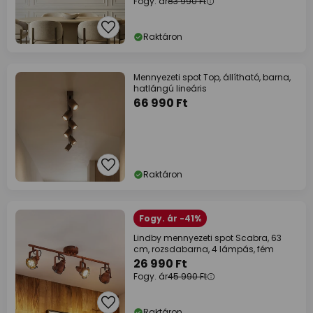
Fogy. ár
83 990 Ft
Raktáron
Mennyezeti spot Top, állítható, barna,
hatlángú lineáris
66 990 Ft
Raktáron
Fogy. ár -41%
Lindby mennyezeti spot Scabra, 63
cm, rozsdabarna, 4 lámpás, fém
26 990 Ft
Fogy. ár
45 990 Ft
Raktáron