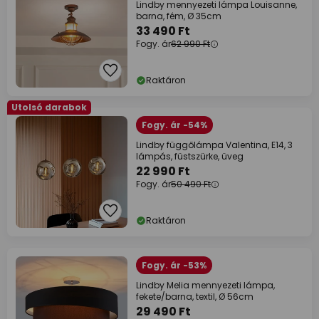
Lindby mennyezeti lámpa Louisanne,
barna, fém, Ø 35cm
33 490 Ft
Fogy. ár
62 990 Ft
Raktáron
Utolsó darabok
Fogy. ár -54%
Lindby függőlámpa Valentina, E14, 3
lámpás, füstszürke, üveg
22 990 Ft
Fogy. ár
50 490 Ft
Raktáron
Fogy. ár -53%
Lindby Melia mennyezeti lámpa,
fekete/barna, textil, Ø 56cm
29 490 Ft