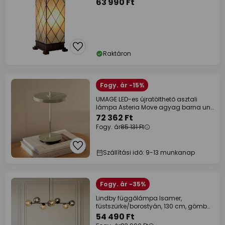
63 990 Ft
Raktáron
Fogy. ár -15%
UMAGE LED-es újratölthető asztali
lámpa Asteria Move agyag barna uni,
31cm
72 362 Ft
Fogy. ár
85 131 Ft
Szállítási idő: 9-13 munkanap
Fogy. ár -35%
Lindby függőlámpa Isamer,
füstszürke/borostyán, 130 cm, gömb
alakú
54 490 Ft