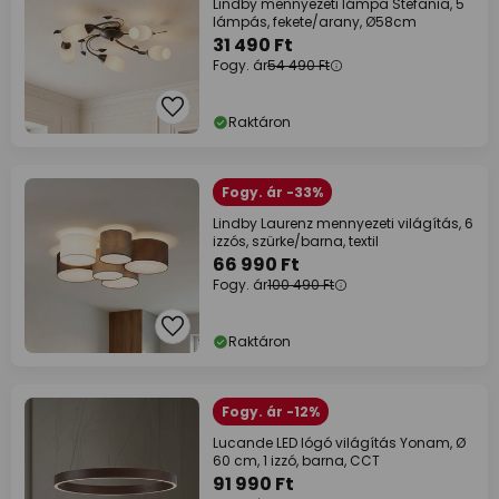
Lindby mennyezeti lámpa Stefania, 5
lámpás, fekete/arany, Ø58cm
31 490 Ft
Fogy. ár
54 490 Ft
Raktáron
Fogy. ár -33%
Lindby Laurenz mennyezeti világítás, 6
izzós, szürke/barna, textil
66 990 Ft
Fogy. ár
100 490 Ft
Raktáron
Fogy. ár -12%
Lucande LED lógó világítás Yonam, Ø
60 cm, 1 izzó, barna, CCT
91 990 Ft