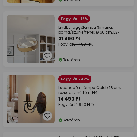
Fogy. ár -16%
Lindby függőlámpa Simaria,
barna/szürke/fehér, Ø 60 cm, E27
31 490 Ft
Fogy. ár
37 490 Ft
Raktáron
Fogy. ár -42%
Lucande fali lámpa Caleb, 18 cm,
rozsdaszínű, fém, E14
14 490 Ft
Fogy. ár
24 990 Ft
Raktáron