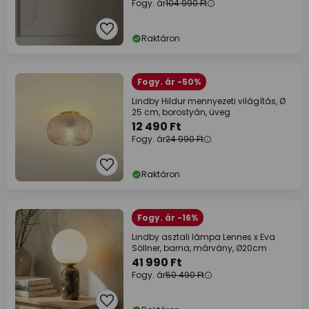
Fogy. ár
104 990 Ft
Raktáron
Fogy. ár -50%
Lindby Hildur mennyezeti világítás, Ø
25 cm, borostyán, üveg
12 490 Ft
Fogy. ár
24 990 Ft
Raktáron
Fogy. ár -16%
Lindby asztali lámpa Lennes x Eva
Söllner, barna, márvány, Ø20cm
41 990 Ft
Fogy. ár
50 490 Ft