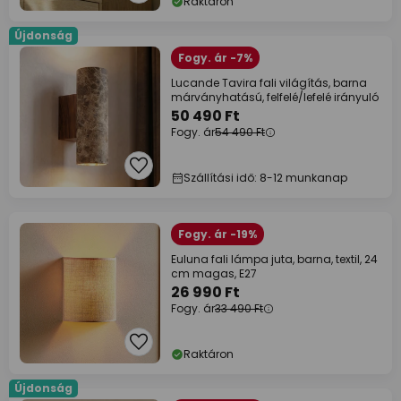
Raktáron
Újdonság
Fogy. ár -7%
Lucande Tavira fali világítás, barna
márványhatású, felfelé/lefelé irányuló
50 490 Ft
Fogy. ár
54 490 Ft
Szállítási idő: 8-12 munkanap
Fogy. ár -19%
Euluna fali lámpa juta, barna, textil, 24
cm magas, E27
26 990 Ft
Fogy. ár
33 490 Ft
Raktáron
Újdonság