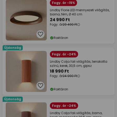
Fogy. ár -15%
Lindby Florie LED mennyezeti világítás,
barna, fém, Ø 40 cm
24 990 Ft
Fogy. ár
29 490 Ft
Raktáron
Újdonság
Fogy. ár -24%
Lindby Colja fali világítás, terrakotta
színű, kerek, 30,5 cm, gipsz
18 990 Ft
Fogy. ár
24 990 Ft
Raktáron
Újdonság
Fogy. ár -24%
Lindby Colja fali világítás, barna,