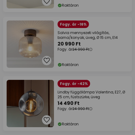
Raktáron
Fogy. ár -16%
Salvia mennyezeti világítás,
barna/konyak, üveg, Ø 15 cm, E14
20 990 Ft
Fogy. ár
24 990 Ft
Raktáron
Fogy. ár -42%
Lindby függőlámpa Valentina, E27, Ø
25 cm, füstszürke, üveg
14 490 Ft
Fogy. ár
24 990 Ft
Raktáron