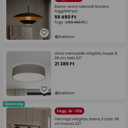
Barna-arany lakkozott Nuvano
függőlámpa
55 490 Ft
Fogy. ár
59 463 Ft
Raktáron
Litora mennyezeti világítás, taupe, Ø
38 cm, textil, E27
21 385 Ft
Raktáron
Újdonság
Fogy. ár -13%
Oslo lógó világítás, barna, 3 izzós, 118
cm hosszú, E27