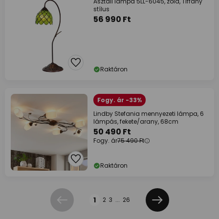
Asztali lámpa 5LL-6045, zöld, Tiffany
stílus
56 990 Ft
Raktáron
Fogy. ár -33%
Lindby Stefania mennyezeti lámpa, 6
lámpás, fekete/arany, 68cm
50 490 Ft
Fogy. ár
75 490 Ft
Raktáron
Oldal
1
2
3
...
26
Előző
Következő