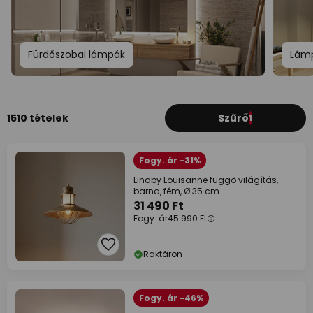
Fürdőszobai lámpák
Lámp
1510 tételek
Szűrő
1
Fogy. ár -31%
Lindby Louisanne függő világítás,
barna, fém, Ø 35 cm
31 490 Ft
Fogy. ár
45 990 Ft
Raktáron
Fogy. ár -46%