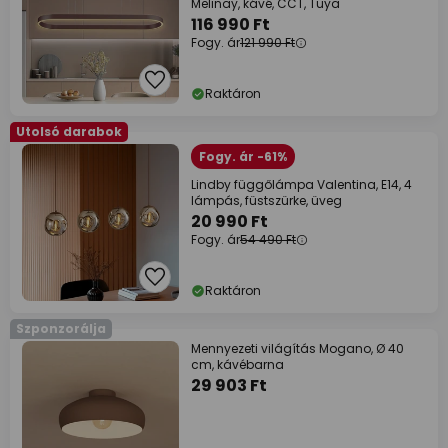
Melinay, kávé, CCT, Tuya
116 990 Ft
Fogy. ár
121 990 Ft
Raktáron
Utolsó darabok
Fogy. ár -61%
Lindby függőlámpa Valentina, E14, 4
lámpás, füstszürke, üveg
20 990 Ft
Fogy. ár
54 490 Ft
Raktáron
Szponzorálja
Mennyezeti világítás Mogano, Ø 40
cm, kávébarna
29 903 Ft