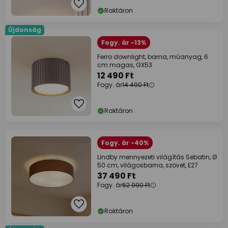
Raktáron
Újdonság
Fogy. ár -13%
Ferro downlight, barna, műanyag, 6
cm magas, GX53
12 490 Ft
Fogy. ár
14 490 Ft
Raktáron
Fogy. ár -40%
Lindby mennyezeti világítás Sebatin, Ø
50 cm, világosbarna, szövet, E27
37 490 Ft
Fogy. ár
62 990 Ft
Raktáron