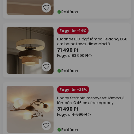
Raktáron
Fogy. ár -14%
Lucande LED lógó lámpa Peldano, Ø50
cm barna/bézs, dimmelhető
71 490 Ft
Fogy. ár
83 990 Ft
Raktáron
Fogy. ár -25%
Lindby Stefania mennyezeti lámpa, 3
lámpás, Ø 46 cm, fekete/arany
31 490 Ft
Fogy. ár
41 990 Ft
Raktáron