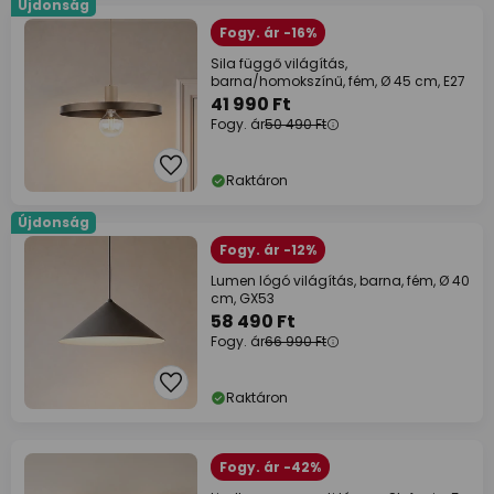
Újdonság
Fogy. ár -16%
Sila függő világítás,
barna/homokszínű, fém, Ø 45 cm, E27
41 990 Ft
Fogy. ár
50 490 Ft
Raktáron
Újdonság
Fogy. ár -12%
Lumen lógó világítás, barna, fém, Ø 40
cm, GX53
58 490 Ft
Fogy. ár
66 990 Ft
Raktáron
Fogy. ár -42%