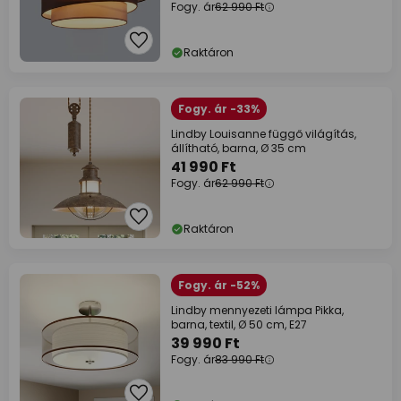
Fogy. ár
62 990 Ft
Raktáron
Fogy. ár -33%
Lindby Louisanne függő világítás,
állítható, barna, Ø 35 cm
41 990 Ft
Fogy. ár
62 990 Ft
Raktáron
Fogy. ár -52%
Lindby mennyezeti lámpa Pikka,
barna, textil, Ø 50 cm, E27
39 990 Ft
Fogy. ár
83 990 Ft