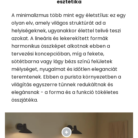
esztétika
A minimalizmus több mint egy életstílus: ez egy
olyan elv, amely világos struktúrát ad a
helyiségeknek, ugyanakkor élettel telivé teszi
azokat. A lineáris és lekerekített formák
harmonikus összképet alkotnak ebben a
tervezési koncepcióban, míg a fekete,
sötétbarna vagy lágy bézs színű felületek
mélységet, nyugalmat és időtlen eleganciát
teremtenek. Ebben a purista környezetben a
világítás egyszerre tűnnek redukáltnak és
elegánsnak - a forma és a funkció tökéletes
összjátéka.