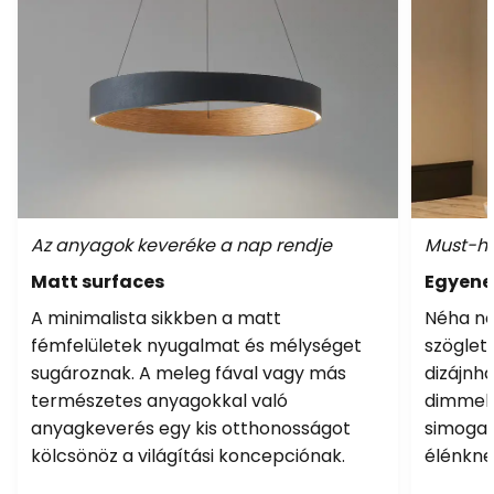
Az anyagok keveréke a nap rendje
Must-ha
Matt surfaces
Egyene
A minimalista sikkben a matt
Néha nem
fémfelületek nyugalmat és mélységet
szöglet
sugároznak. A meleg fával vagy más
dizájnha
természetes anyagokkal való
dimmelh
anyagkeverés egy kis otthonosságot
simogat
kölcsönöz a világítási koncepciónak.
élénkne