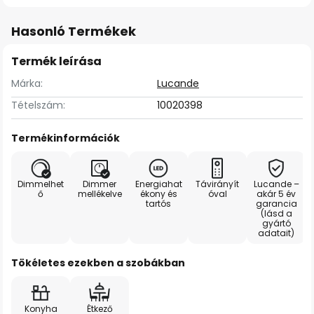
Hasonló Termékek
Termék leírása
Márka:
Lucande
Tételszám:
10020398
Termékinformációk
Dimmelhet
Dimmer
Energiahat
Távirányít
Lucande –
ő
mellékelve
ékony és
óval
akár 5 év
tartós
garancia
(lásd a
gyártó
adatait)
Tökéletes ezekben a szobákban
Konyha
Étkező