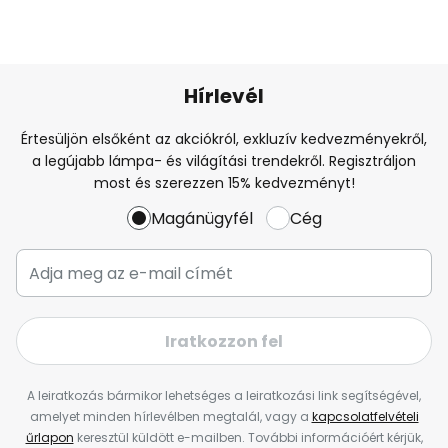
Hírlevél
Értesüljön elsőként az akciókról, exkluzív kedvezményekről,
a legújabb lámpa- és világítási trendekről. Regisztráljon
most és szerezzen 15% kedvezményt!
Magánügyfél
Cég
Iratkozzon fel
A leiratkozás bármikor lehetséges a leiratkozási link segítségével,
amelyet minden hírlevélben megtalál, vagy a
kapcsolatfelvételi
űrlapon
keresztül küldött e-mailben. További információért kérjük,