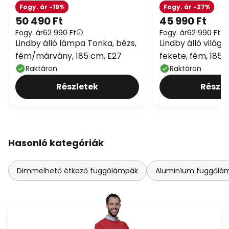
Fogy. ár -19%
Fogy. ár -27%
50 490 Ft
45 990 Ft
Fogy. ár
62 990 Ft
Fogy. ár
62 990 Ft
Lindby álló lámpa Tonka, bézs,
Lindby álló világí
fém/márvány, 185 cm, E27
fekete, fém, 185 
Raktáron
Raktáron
Részletek
Részle
Hasonló kategóriák
Dimmelhető étkező függőlámpák
Aluminíum függőlámp