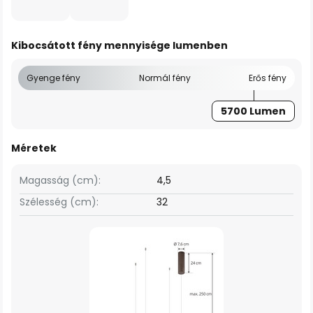
Kibocsátott fény mennyisége lumenben
Gyenge fény
Normál fény
Erős fény
5700 Lumen
Méretek
Magasság (cm):
4,5
Szélesség (cm):
32