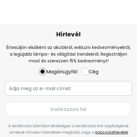
Hírlevél
Értesüljön elsőként az akciókról, exkluzív kedvezményekről,
a legújabb lámpa- és világítási trendekről. Regisztráljon
most és szerezzen 15% kedvezményt!
Magánügyfél
Cég
Iratkozzon fel
A leiratkozás bármikor lehetséges a leiratkozási link segítségével,
amelyet minden hírlevélben megtalál, vagy a
kapcsolatfelvételi