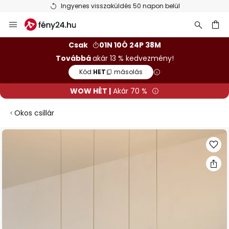
Ingyenes visszaküldés 50 napon belül
Ugrás
a
tartalomhoz
sés
Csak
01N 10Ó 24P 38M
Továbbá
akár 13 % kedvezmény!
Kód:
HET
másolás
WOW HÉT |
Akár 70 %
Okos csillár
Ugrás
a
képgaléria
végére