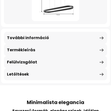
További információ
Termékleírás
Felülvizsgálat
Letöltések
Minimalista elegancia
Egyszerű formák, elegáns színek, időtlen