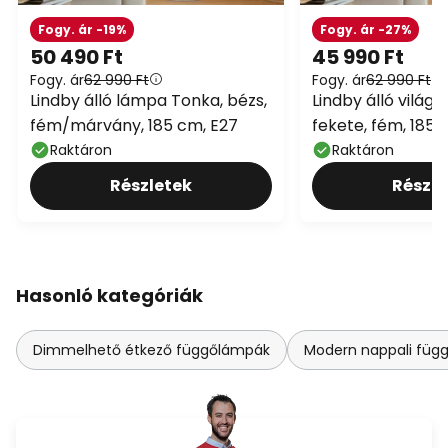
Fogy. ár -19%
Fogy. ár -27%
50 490 Ft
45 990 Ft
Fogy. ár
62 990 Ft
Fogy. ár
62 990 Ft
Lindby álló lámpa Tonka, bézs,
Lindby álló világí
fém/márvány, 185 cm, E27
fekete, fém, 185 
Raktáron
Raktáron
Részletek
Részle
Hasonló kategóriák
Dimmelhető étkező függőlámpák
Modern nappali füg