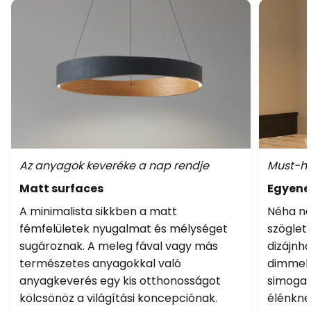
Az anyagok keveréke a nap rendje
Must-ha
Matt surfaces
Egyene
A minimalista sikkben a matt
Néha nem
fémfelületek nyugalmat és mélységet
szöglet
sugároznak. A meleg fával vagy más
dizájnha
természetes anyagokkal való
dimmelh
anyagkeverés egy kis otthonosságot
simogat
kölcsönöz a világítási koncepciónak.
élénkne