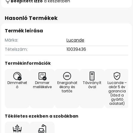
Beépített izzó
a készletben
Hasonló Termékek
Termék leírása
Márka:
Lucande
Tételszám:
10039436
Termékinformációk
Dimmelhet
Dimmer
Energiahat
Távirányít
Lucande –
ő
mellékelve
ékony és
óval
akár 5 év
tartós
garancia
(lásd a
gyártó
adatait)
Tökéletes ezekben a szobákban