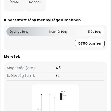
Étkező
Nappali
Kibocsátott fény mennyisége lumenben
Gyenge fény
Normál fény
Erős fény
5700 Lumen
Méretek
Magasság (cm):
4,5
Szélesség (cm):
32