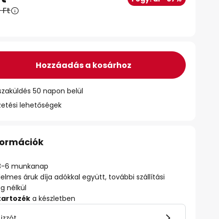
 Ft
Hozzáadás a kosárhoz
szaküldés 50 napon belül
zetési lehetőségek
nformációk
ő: 3-6 munkanap
delmes áruk díja adókkal együtt, további szállítási
ég nélkül
tartozék
a készletben
 izzót