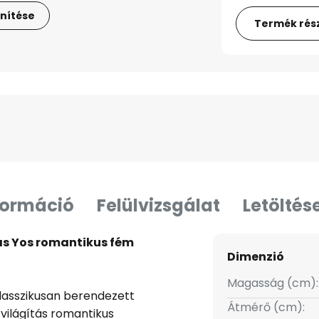
nítése
Termék rész
formáció
Felülvizsgálat
Letöltés
ás Yos romantikus fém
Dimenzió
Magasság (cm):
 klasszikusan berendezett
Átmérő (cm):
világítás romantikus