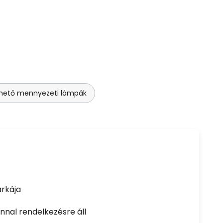
ető mennyezeti lámpák
rkája
nal rendelkezésre áll