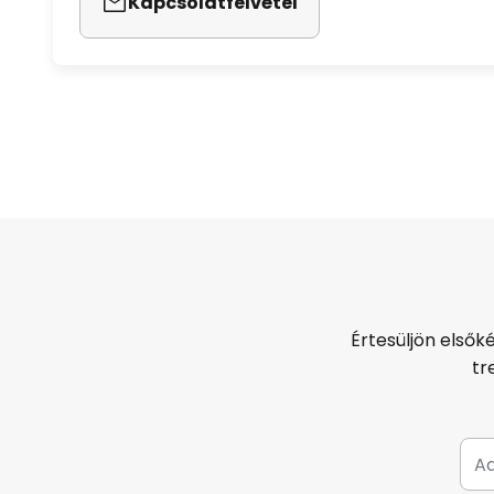
Kapcsolatfelvétel
Értesüljön elsők
tr