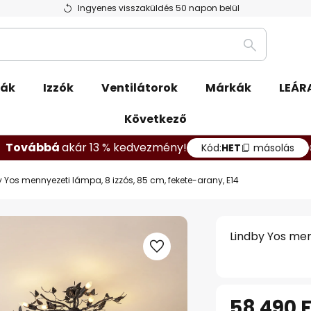
Ingyenes visszaküldés 50 napon belül
Keresés
pák
Izzók
Ventilátorok
Márkák
LEÁR
Következő
Továbbá
akár 13 % kedvezmény!
Kód:
HET
másolás
 Yos mennyezeti lámpa, 8 izzós, 85 cm, fekete-arany, E14
Lindby Yos men
58 490 F