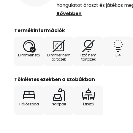
hangulatot áraszt és játékos meg
A mennyezeti világítás fém vázán
Bővebben
díszített ág finom elágazásait i
zöldek, hanem alapszínük fekete
Termékinformációk
ecsetvonásokkal vannak díszítve
stílusként is értelmezhető, és 
lámpa játékos kisugárzását.
Dimmelhető
Dimmer nem
Izzó nem
E14
tartozék
tartozék
Tökéletes ezekben a szobákban
Hálószoba
Nappali
Étkező