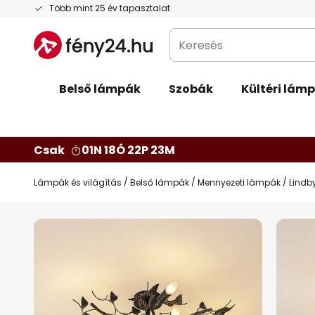
Ugrás
Több mint 25 év tapasztalat
a
Keresés
tartalomhoz
Belső lámpák
Szobák
Kültéri lám
Csak
01N 18Ó 22P 22M
Lámpák és világítás
Belső lámpák
Mennyezeti lámpák
Lindby
Ugrás
a
képgaléria
végére