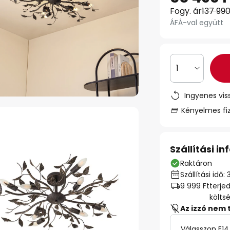
Fogy. ár
137 990
ÁFÁ-val együtt
1
Ingyenes vis
Kényelmes fi
Szállítási i
Raktáron
Szállítási id
9 999 Ft
terje
költs
Az izzó nem 
Válasszon E14