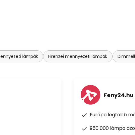
mennyezeti lámpák
Firenzei mennyezeti lámpák
Dimmelh
Feny24.hu
Európa legtöbb má
950 000 lámpa azon