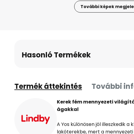
További képek megjele
Ugrás
a
képgaléria
elejére
Hasonló Termékek
Termék áttekintés
További in
Kerek fém mennyezeti világít
ágakkal
A Yos különösen jól illeszkedik a
lakóterekbe, mert a mennyezeti 