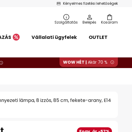
Kényelmes fizetési lehetőségek
Szolgáltatás
Belépés
Kosaram
AZÁS
Vállalati ügyfelek
OUTLET
WOW HÉT |
Akár 70 %
nyezeti lámpa, 8 izzós, 85 cm, fekete-arany, E14
t
Fogy. ár -57%