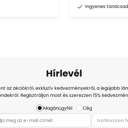
Ingyenes tanácsad
Hírlevél
ént az akciókról, exkluzív kedvezményekről, a legújabb lám
endekről. Regisztráljon most és szerezzen 15% kedvezmén
Magánügyfél
Cég
Iratkozzon f