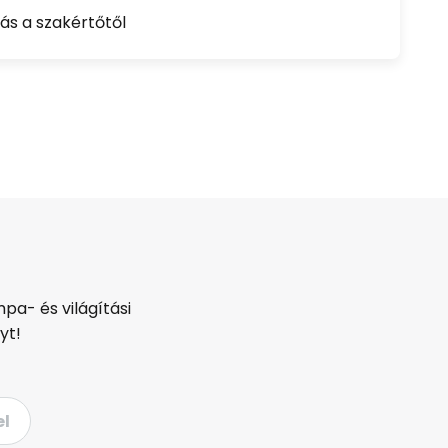
ás a szakértőtől
pa- és világítási
yt!
el