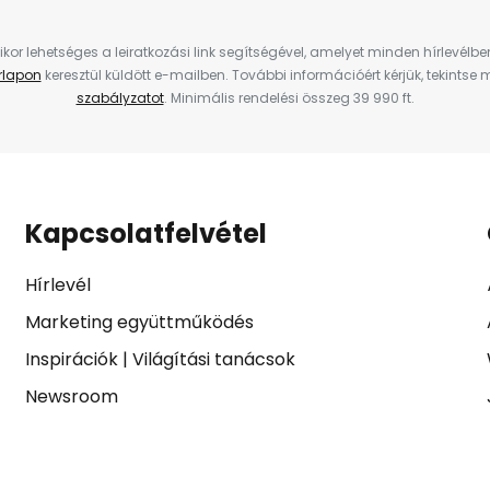
ikor lehetséges a leiratkozási link segítségével, amelyet minden hírlevélb
űrlapon
keresztül küldött e-mailben. További információért kérjük, tekintse
szabályzatot
. Minimális rendelési összeg 39 990 ft.
Kapcsolatfelvétel
Hírlevél
Marketing együttműködés
Inspirációk
|
Világítási tanácsok
Newsroom