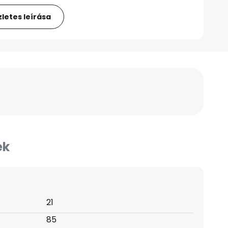
letes leírása
ek
21
85