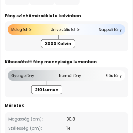
Fény színhőmérséklete kelvinben
Meleg fehér
Univerzális fehér
Nappali fény
3000 Kelvin
Kibocsátott fény mennyisége lumenben
Gyenge fény
Normál fény
Erős fény
210 Lumen
Méretek
Magasság (cm):
30,8
Szélesség (cm):
14