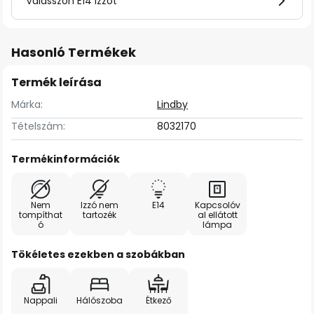
Válasszon E14 izzót
Hasonló Termékek
Termék leírása
Márka:
Lindby
Tételszám:
8032170
Termékinformációk
Nem
Izzó nem
E14
Kapcsolóv
tompíthat
tartozék
al ellátott
ó
lámpa
Tökéletes ezekben a szobákban
Nappali
Hálószoba
Étkező