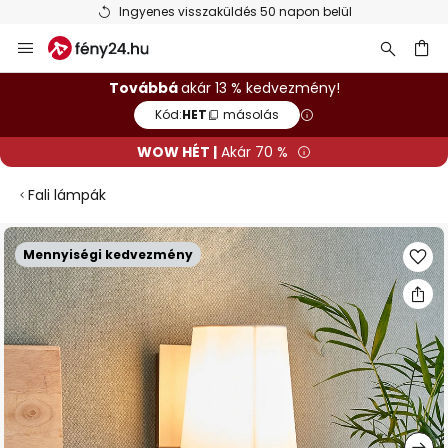
Ingyenes visszaküldés 50 napon belül
Ugrás
a
tartalomhoz
sés
Továbbá
akár 13 % kedvezmény!
Kód:
HET
másolás
WOW HÉT |
Akár 70 %
Fali lámpák
Ugrás
Mennyiségi kedvezmény
a
képgaléria
végére