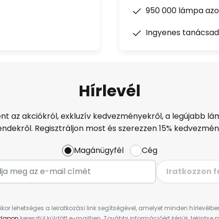
950 000 lámpa azon
Ingyenes tanácsad
Hírlevél
ént az akciókról, exkluzív kedvezményekről, a legújabb lám
endekről. Regisztráljon most és szerezzen 15% kedvezmén
Magánügyfél
Cég
Iratkozzon f
ikor lehetséges a leiratkozási link segítségével, amelyet minden hírlevélb
űrlapon
keresztül küldött e-mailben. További információért kérjük, tekintse