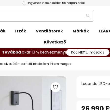
Ingyenes visszaküldés 50 napon belül
Keresés
pák
Izzók
Ventilátorok
Márkák
LEÁR
Következő
Továbbá
akár 13 % kedvezmény!
Kód:
HET
másolás
es olvasólámpa Hetti, fekete, fém, 14 cm magas
Lucande LED-es
26 990 F