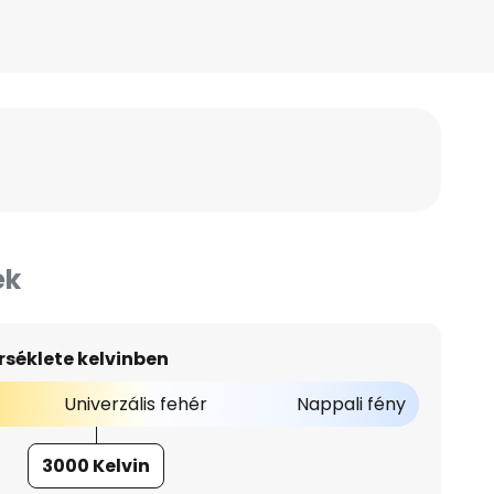
ek
séklete kelvinben
Univerzális fehér
Nappali fény
3000 Kelvin