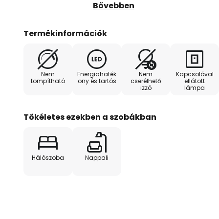
hogy feltűnésmentesen illeszked
Bővebben
Termékinformációk
Nem
Energiahaték
Nem
Kapcsolóval
tompítható
ony és tartós
cserélhető
ellátott
izzó
lámpa
Tökéletes ezekben a szobákban
Hálószoba
Nappali