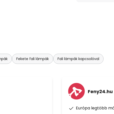
ámpák
Fekete fali lámpák
Fali lámpák kapcsolóval
Feny24.hu
Európa legtöbb má