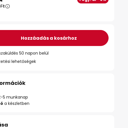
 Ft
Hozzáadás a kosárhoz
szaküldés 50 napon belül
zetési lehetőségek
nformációk
ő: 2-5 munkanap
zó
a készletben
ása