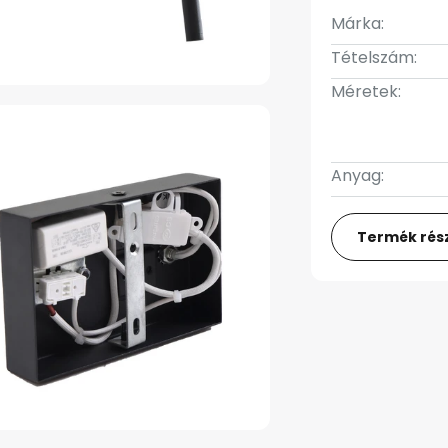
Márka:
Tételszám:
Méretek:
Anyag:
Termék rész