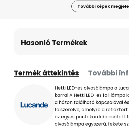
További képek megjele
Ugrás
a
képgaléria
elejére
Hasonló Termékek
Termék áttekintés
További in
Hetti LED-es olvasólámpa a Luca
karral A Hetti LED-es fali lámpa i
a házon található kapcsolóval és
felszerelve, amelyre a reflektort 
az egyes pontokon kibocsátott fé
olvasólámpa egyszerű, fekete szí