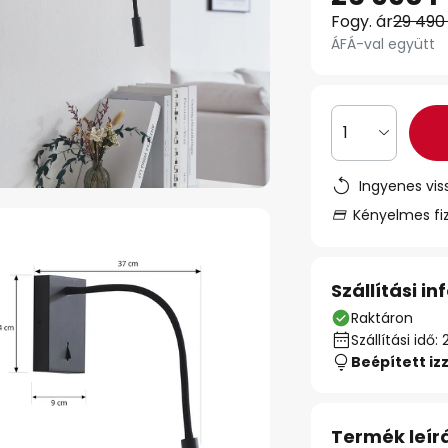
Fogy. ár
29 490
ÁFÁ-val együtt
1
Ingyenes vis
Kényelmes fi
Szállítási i
Raktáron
Szállítási id
Beépített iz
Termék leír