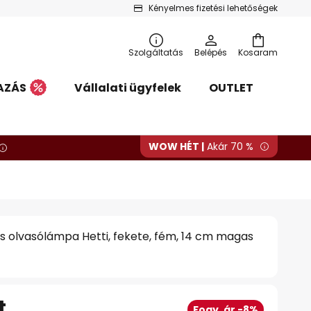
Kényelmes fizetési lehetőségek
Szolgáltatás
Belépés
Kosaram
AZÁS
Vállalati ügyfelek
OUTLET
WOW HÉT |
Akár 70 %
 olvasólámpa Hetti, fekete, fém, 14 cm magas
t
Fogy. ár -8%