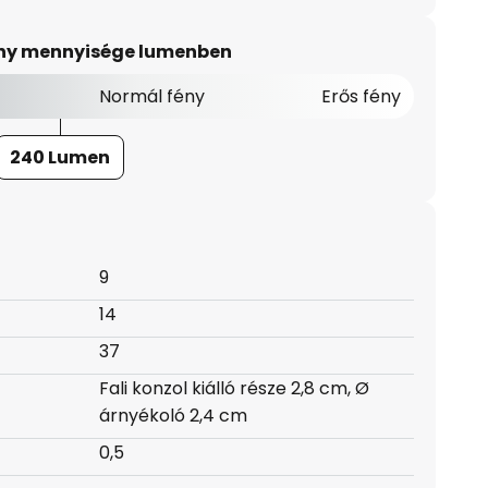
ény mennyisége lumenben
Normál fény
Erős fény
240 Lumen
9
14
37
Fali konzol kiálló része 2,8 cm, Ø
árnyékoló 2,4 cm
0,5