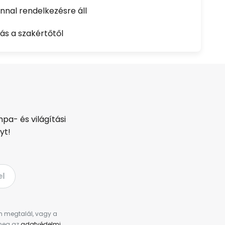
nal rendelkezésre áll
ás a szakértőtől
pa- és világítási
yt!
el
en megtalál, vagy a
 meg az
adatvédelmi