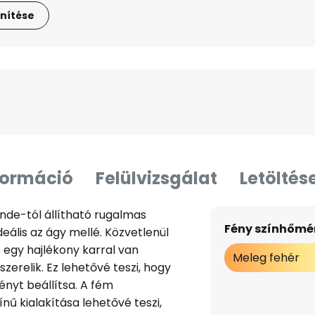
nítése
formáció
Felülvizsgálat
Letöltés
nde-tól állítható rugalmas
Fény színhőmér
deális az ágy mellé. Közvetlenül
 egy hajlékony karral van
Meleg fehér
szerelik. Ez lehetővé teszi, hogy
nyt beállítsa. A fém
nű kialakítása lehetővé teszi,