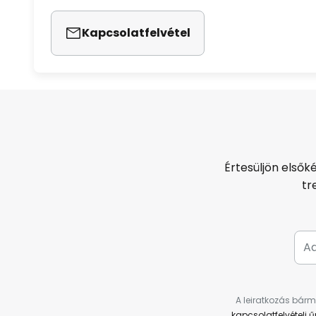
Kapcsolatfelvétel
Értesüljön elsők
tr
A leiratkozás bárm
kapcsolatfelvételi 