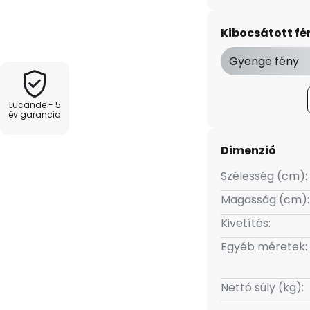
jen a lakótérbe.
Kibocsátott f
Gyenge fény
Lucande - 5
év garancia
Dimenzió
Szélesség (cm):
Magasság (cm):
Kivetítés:
Egyéb méretek:
Nettó súly (kg):