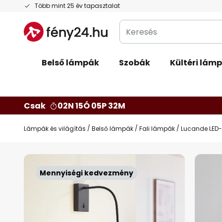
Ugrás
Több mint 25 év tapasztalat
a
Keresés
tartalomhoz
Belső lámpák
Szobák
Kültéri lám
Csak
02N 15Ó 05P 31M
Lámpák és világítás
Belső lámpák
Fali lámpák
Lucande LED-
Ugrás
a
Mennyiségi kedvezmény
képgaléria
végére