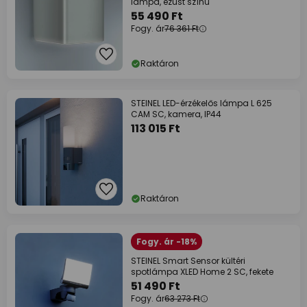
lámpa, ezüst színű
55 490 Ft
Fogy. ár
76 361 Ft
Raktáron
STEINEL LED-érzékelős lámpa L 625
CAM SC, kamera, IP44
113 015 Ft
Raktáron
Fogy. ár -18%
STEINEL Smart Sensor kültéri
spotlámpa XLED Home 2 SC, fekete
51 490 Ft
Fogy. ár
63 273 Ft