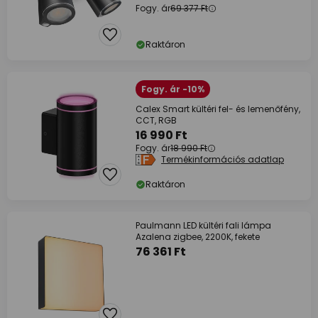
Fogy. ár
69 377 Ft
Raktáron
Fogy. ár -10%
Calex Smart kültéri fel- és lemenőfény,
CCT, RGB
16 990 Ft
Fogy. ár
18 990 Ft
Termékinformációs adatlap
Raktáron
Paulmann LED kültéri fali lámpa
Azalena zigbee, 2200K, fekete
76 361 Ft