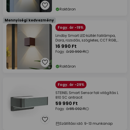
Raktáron
Mennyiségi kedvezmény
Fogy. ár -19%
Lindby Smart LED kültéri falilámpa,
Dara, rozsdás, szögletes, CCT RGB,
Tuya
16 990 Ft
Fogy. ár
20 990 Ft
Raktáron
Fogy. ár -29%
STEINEL Smart Sensor fali világítás L
810 SC antracit
59 990 Ft
Fogy. ár
85 092 Ft
Szállítási idő: 9-13 munkanap