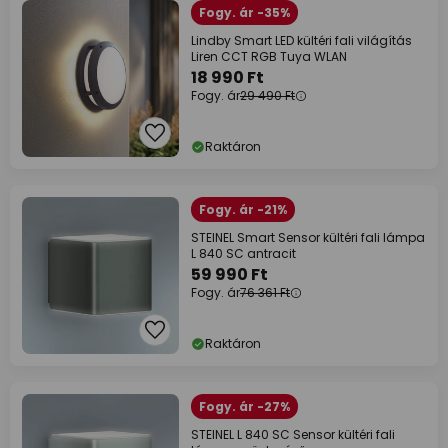
Fogy. ár -35%
Lindby Smart LED kültéri fali világítás
Liren CCT RGB Tuya WLAN
18 990 Ft
Fogy. ár
29 490 Ft
Raktáron
Fogy. ár -21%
STEINEL Smart Sensor kültéri fali lámpa
L 840 SC antracit
59 990 Ft
Fogy. ár
76 361 Ft
Raktáron
Fogy. ár -27%
STEINEL L 840 SC Sensor kültéri fali