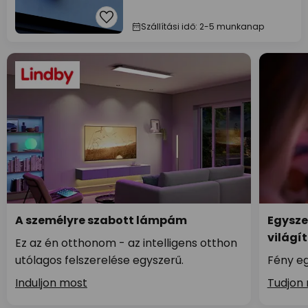
Szállítási idő: 2-5 munkanap
A személyre szabott lámpám
Egysze
világí
Ez az én otthonom - az intelligens otthon
utólagos felszerelése egyszerű.
Fény eg
Induljon most
Tudjon