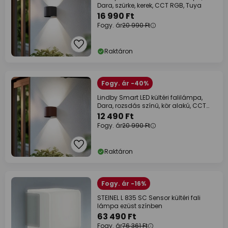
Dara, szürke, kerek, CCT RGB, Tuya
16 990 Ft
Fogy. ár
20 990 Ft
Raktáron
Fogy. ár -40%
Lindby Smart LED kültéri falilámpa,
Dara, rozsdás színű, kör alakú, CCT
RGB,
12 490 Ft
Fogy. ár
20 990 Ft
Raktáron
Fogy. ár -16%
STEINEL L 835 SC Sensor kültéri fali
lámpa ezüst színben
63 490 Ft
Fogy. ár
76 361 Ft