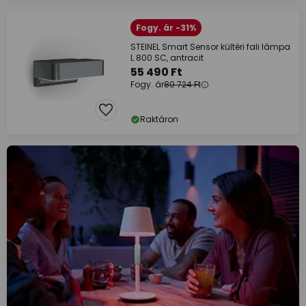
Fogy. ár -31%
STEINEL Smart Sensor kültéri fali lámpa
L 800 SC, antracit
55 490 Ft
Fogy. ár
80 724 Ft
Raktáron