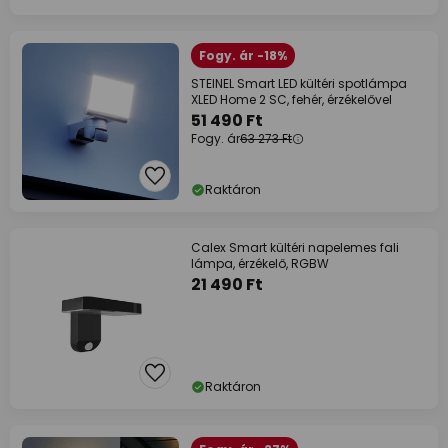
Fogy. ár -18%
STEINEL Smart LED kültéri spotlámpa
XLED Home 2 SC, fehér, érzékelővel
51 490 Ft
Fogy. ár
63 273 Ft
Raktáron
Calex Smart kültéri napelemes fali
lámpa, érzékelő, RGBW
21 490 Ft
Raktáron