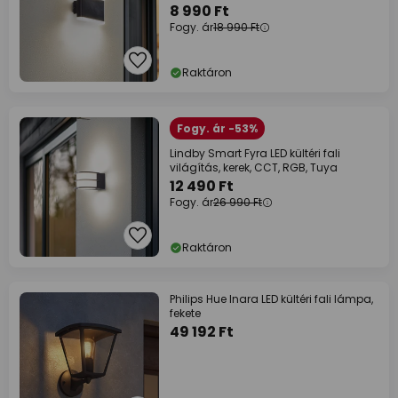
8 990 Ft
Fogy. ár
18 990 Ft
Raktáron
Fogy. ár -53%
Lindby Smart Fyra LED kültéri fali
világítás, kerek, CCT, RGB, Tuya
12 490 Ft
Fogy. ár
26 990 Ft
Raktáron
Philips Hue Inara LED kültéri fali lámpa,
fekete
49 192 Ft