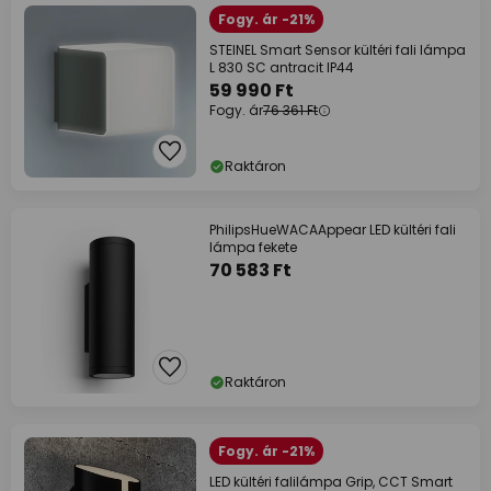
Fogy. ár -21%
STEINEL Smart Sensor kültéri fali lámpa
L 830 SC antracit IP44
59 990 Ft
Fogy. ár
76 361 Ft
Raktáron
PhilipsHueWACAAppear LED kültéri fali
lámpa fekete
70 583 Ft
Raktáron
Fogy. ár -21%
LED kültéri falilámpa Grip, CCT Smart