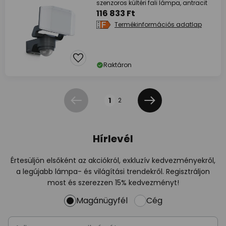
szenzoros kültéri fali lámpa, antracit
116 833 Ft
Termékinformációs adatlap
Raktáron
Oldal
1
2
Előző
Következő
Hírlevél
Értesüljön elsőként az akciókról, exkluzív kedvezményekről,
a legújabb lámpa- és világítási trendekről. Regisztráljon
most és szerezzen 15% kedvezményt!
Magánügyfél
Cég