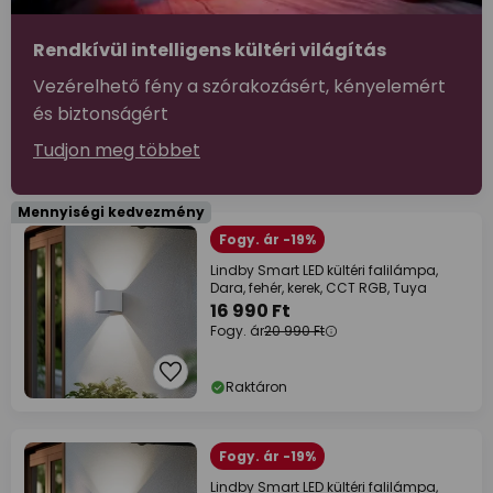
Rendkívül intelligens kültéri világítás
Vezérelhető fény a szórakozásért, kényelemért
és biztonságért
Tudjon meg többet
Mennyiségi kedvezmény
Fogy. ár -19%
Lindby Smart LED kültéri falilámpa,
Dara, fehér, kerek, CCT RGB, Tuya
16 990 Ft
Fogy. ár
20 990 Ft
Raktáron
Fogy. ár -19%
Lindby Smart LED kültéri falilámpa,