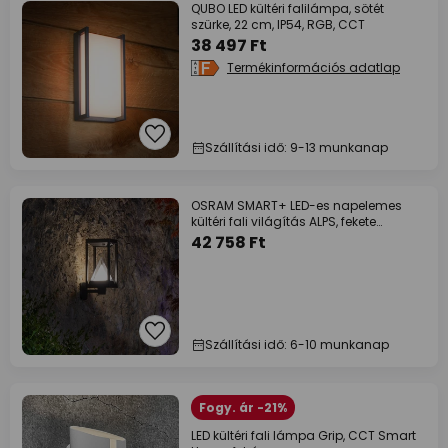
QUBO LED kültéri falilámpa, sötét
szürke, 22 cm, IP54, RGB, CCT
38 497 Ft
Termékinformációs adatlap
Szállítási idő: 9-13 munkanap
OSRAM SMART+ LED-es napelemes
kültéri fali világítás ALPS, fekete
érzékelővel
42 758 Ft
Szállítási idő: 6-10 munkanap
Fogy. ár -21%
LED kültéri fali lámpa Grip, CCT Smart