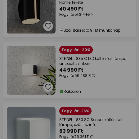
Home, fekete
40 490 Ft
Fogy. ár
51 314 Ft
Szállítási idő: 9-13 munkanap
Fogy. ár -20%
STEINEL L 835 C LED kültéri fali lámpa,
antracit színben
44 990 Ft
Fogy. ár
56 288 Ft
Raktáron
Fogy. ár -16%
STEINEL L 830 SC Sensor kültéri fali
lámpa, ezüst színű
63 990 Ft
Fogy. ár
76 361 Ft