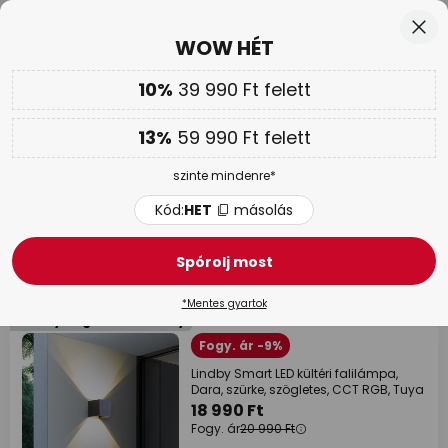
Ingyenes visszaküldés 50 napon belül
Ugrás
Bez
WOW HÉT
a
tartalomhoz
sés
10%
39 990 Ft felett
Csak
02N 12Ó 29P 25M
Továbbá
akár 13 % kedvezmény!
13%
59 990 Ft felett
Kód:
HET
másolás
szinte mindenre*
WOW HÉT |
Akár 70 %
Kód:
HET
másolás
Smart kültéri fali lámpák
Spórolj most
84 tételek
Szűrő
*Mentes gyartok
Mennyiségi kedvezmény
Fogy. ár -9%
Lindby Smart LED kültéri falilámpa,
Dara, szürke, szögletes, CCT RGB, Tuya
18 990 Ft
Fogy. ár
20 990 Ft