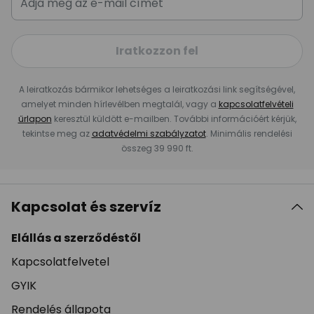
Iratkozzon fel
A leiratkozás bármikor lehetséges a leiratkozási link segítségével,
amelyet minden hírlevélben megtalál, vagy a
kapcsolatfelvételi
űrlapon
keresztül küldött e-mailben. További információért kérjük,
tekintse meg az
adatvédelmi szabályzatot
. Minimális rendelési
összeg 39 990 ft.
Kapcsolat és szervíz
Elállás a szerződéstől
Kapcsolatfelvetel
GYIK
Rendelés állapota