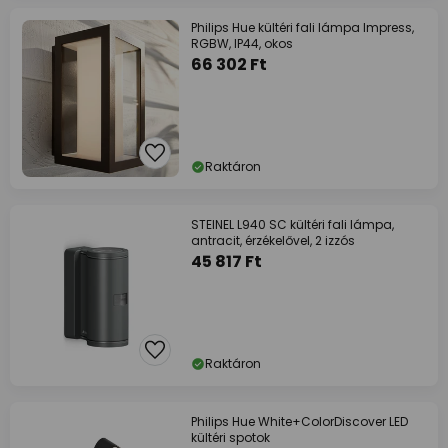
Philips Hue kültéri fali lámpa Impress,
RGBW, IP44, okos
66 302 Ft
Raktáron
STEINEL L940 SC kültéri fali lámpa,
antracit, érzékelővel, 2 izzós
45 817 Ft
Raktáron
Philips Hue White+ColorDiscover LED
kültéri spotok