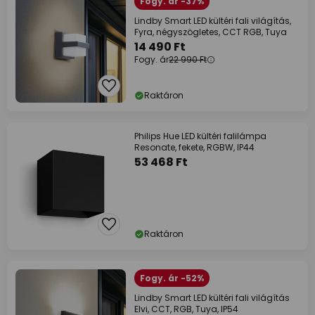
Fogy. ár -37%
Lindby Smart LED kültéri fali világítás,
Fyra, négyszögletes, CCT RGB, Tuya
14 490 Ft
Fogy. ár
22 990 Ft
Raktáron
Philips Hue LED kültéri falilámpa
Resonate, fekete, RGBW, IP44
53 468 Ft
Raktáron
Fogy. ár -52%
Lindby Smart LED kültéri fali világítás
Elvi, CCT, RGB, Tuya, IP54