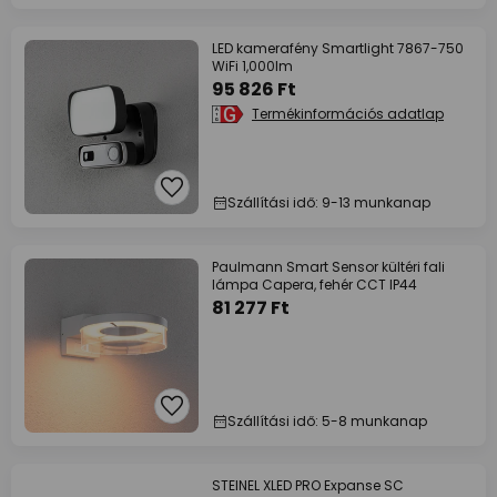
LED kamerafény Smartlight 7867-750
WiFi 1,000lm
95 826 Ft
Termékinformációs adatlap
Szállítási idő: 9-13 munkanap
Paulmann Smart Sensor kültéri fali
lámpa Capera, fehér CCT IP44
81 277 Ft
Szállítási idő: 5-8 munkanap
STEINEL XLED PRO Expanse SC