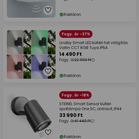
Raktáron
Fogy. ár -37%
Lindby Smart LED kültéri fali világítás
Valtin CCT RGB Tuya IP54
14 490 Ft
Fogy. ár
22 990 Ft
Raktáron
Fogy. ár -18%
STEINEL Smart Sensor kültéri
spotlámpa One SC, antracit, IP44
33 990 Ft
Fogy. ár
41 449 Ft
Raktáron