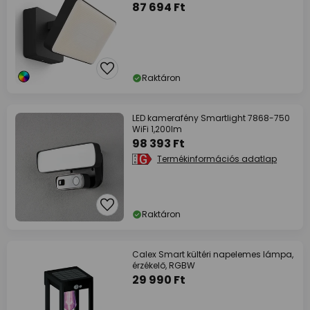
87 694 Ft
Raktáron
LED kamerafény Smartlight 7868-750
WiFi 1,200lm
98 393 Ft
Termékinformációs adatlap
Raktáron
Calex Smart kültéri napelemes lámpa,
érzékelő, RGBW
29 990 Ft