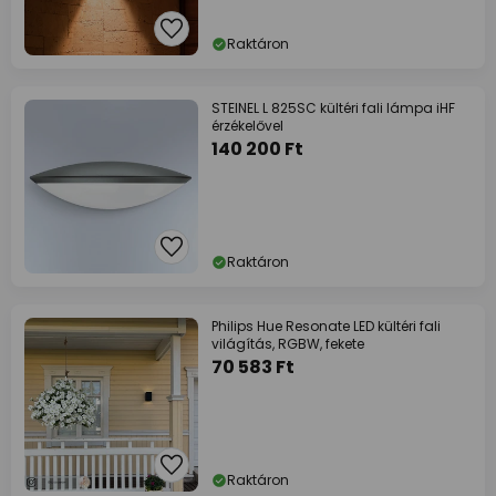
Raktáron
STEINEL L 825SC kültéri fali lámpa iHF
érzékelővel
140 200 Ft
Raktáron
Philips Hue Resonate LED kültéri fali
világítás, RGBW, fekete
70 583 Ft
Raktáron