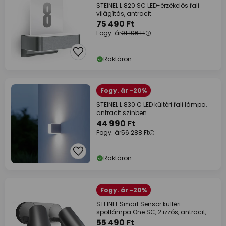
STEINEL L 820 SC LED-érzékelős fali
világítás, antracit
75 490 Ft
Fogy. ár
91 196 Ft
Raktáron
Fogy. ár -20%
STEINEL L 830 C LED kültéri fali lámpa,
antracit színben
44 990 Ft
Fogy. ár
56 288 Ft
Raktáron
Fogy. ár -20%
STEINEL Smart Sensor kültéri
spotlámpa One SC, 2 izzós, antracit,
IP44
55 490 Ft