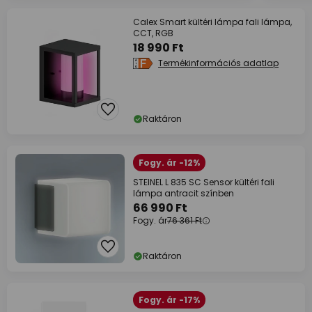
Calex Smart kültéri lámpa fali lámpa,
CCT, RGB
18 990 Ft
Termékinformációs adatlap
Raktáron
Fogy. ár -12%
STEINEL L 835 SC Sensor kültéri fali
lámpa antracit színben
66 990 Ft
Fogy. ár
76 361 Ft
Raktáron
Fogy. ár -17%