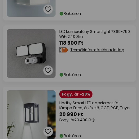
Raktáron
LED kamerafény Smartlight 7869-750
WiFi 2,400lm
118 500 Ft
Termékinformációs adatlap
Raktáron
Fogy. ár -28%
Lindby Smart LED napelemes fali
lámpa Enea, érzékelő, CCT, RGB, Tuya
20 990 Ft
Fogy. ár
29 490 Ft
Raktáron