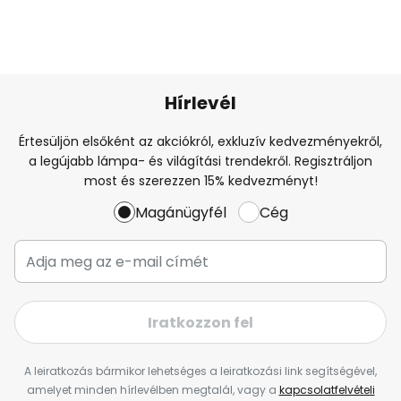
Hírlevél
Értesüljön elsőként az akciókról, exkluzív kedvezményekről,
a legújabb lámpa- és világítási trendekről. Regisztráljon
most és szerezzen 15% kedvezményt!
Magánügyfél
Cég
Iratkozzon fel
A leiratkozás bármikor lehetséges a leiratkozási link segítségével,
amelyet minden hírlevélben megtalál, vagy a
kapcsolatfelvételi