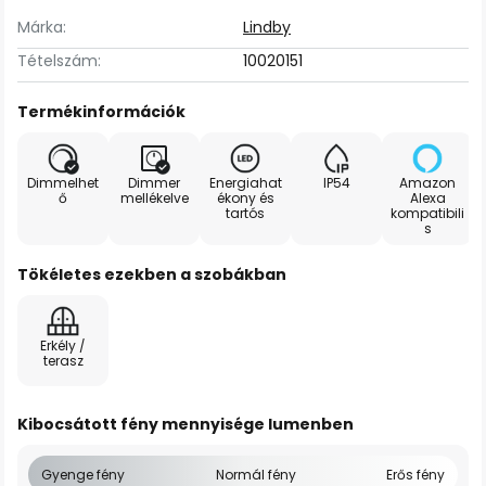
Márka:
Lindby
Tételszám:
10020151
Termékinformációk
Dimmelhet
Dimmer
Energiahat
IP54
Amazon
ő
mellékelve
ékony és
Alexa
tartós
kompatibili
s
Tökéletes ezekben a szobákban
Erkély /
terasz
Kibocsátott fény mennyisége lumenben
Gyenge fény
Normál fény
Erős fény