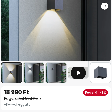
Ugrás
18 990 Ft
Fogy. ár -9%
a
Fogy. ár
20 990 Ft
képgaléria
ÁFÁ-val együtt
elejére