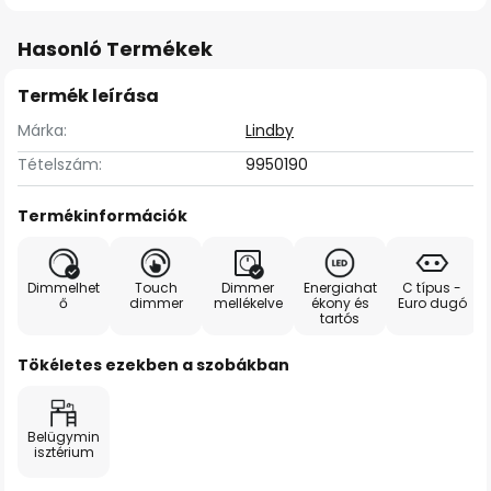
Hasonló Termékek
Termék leírása
Márka:
Lindby
Tételszám:
9950190
Termékinformációk
Dimmelhet
Touch
Dimmer
Energiahat
C típus -
ő
dimmer
mellékelve
ékony és
Euro dugó
tartós
Tökéletes ezekben a szobákban
Belügymin
isztérium