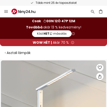
Több mint 25 év tapasztalat
Ugrás
a
tartalomhoz
sés
Csak
00N 12Ó 47P 12M
Továbbá
akár 13 % kedvezmény!
Kód:
HET
másolás
WOW HÉT |
Akár 70 %
Asztali lámpák
Ugrás
a
képgaléria
végére