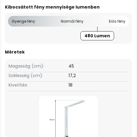
Kibocsátott fény mennyisége lumenben
Gyenge fény
Normál fény
Erős fény
480 Lumen
Méretek
Magasság (cm):
45
Szélesség (cm):
17,2
Kivetítés:
18