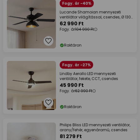
Fogy. ár -40%
Lucande Shamoian mennyezeti
ventilátor világítással, csendes, Ø 130
cm
62 990 Ft
Fogy. ár
104 990 Ft
Raktáron
Fogy. ár -27%
Lindby Aerallo LED mennyezeti
ventilátor, fekete, CCT, csendes
45 990 Ft
Fogy. ár
62 990 Ft
Raktáron
Philips Bliss LED mennyezeti ventilátor,
arany/fehér, egyenáramú, csendes
81 279 Ft