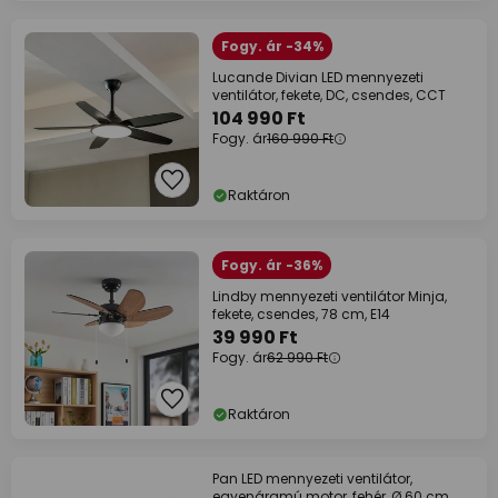
Fogy. ár -34%
Lucande Divian LED mennyezeti
ventilátor, fekete, DC, csendes, CCT
104 990 Ft
Fogy. ár
160 990 Ft
Raktáron
Fogy. ár -36%
Lindby mennyezeti ventilátor Minja,
fekete, csendes, 78 cm, E14
39 990 Ft
Fogy. ár
62 990 Ft
Raktáron
Pan LED mennyezeti ventilátor,
egyenáramú motor, fehér, Ø 60 cm,