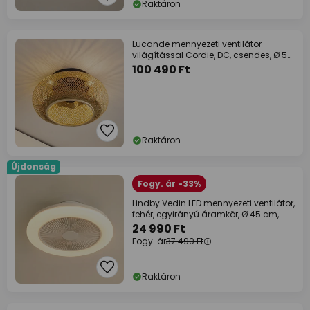
Raktáron
Lucande mennyezeti ventilátor
világítással Cordie, DC, csendes, Ø 53
cm
100 490 Ft
Raktáron
Újdonság
Fogy. ár -33%
Lindby Vedin LED mennyezeti ventilátor,
fehér, egyirányú áramkör, Ø 45 cm,
RGBW
24 990 Ft
Fogy. ár
37 490 Ft
Raktáron