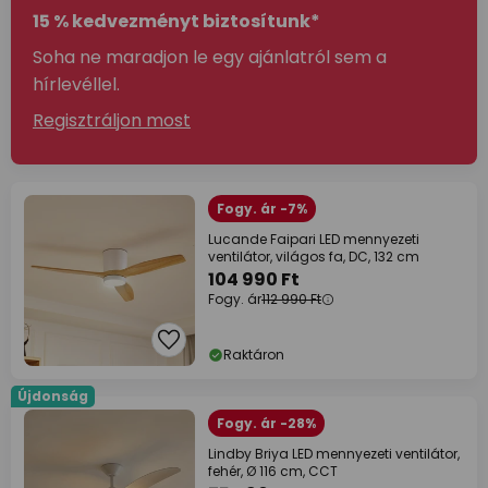
15 % kedvezményt biztosítunk*
Soha ne maradjon le egy ajánlatról sem a
hírlevéllel.
Regisztráljon most
Fogy. ár -7%
Lucande Faipari LED mennyezeti
ventilátor, világos fa, DC, 132 cm
104 990 Ft
Fogy. ár
112 990 Ft
Raktáron
Újdonság
Fogy. ár -28%
Lindby Briya LED mennyezeti ventilátor,
fehér, Ø 116 cm, CCT