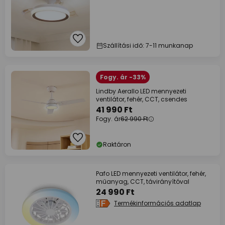
Szállítási idő: 7-11 munkanap
Fogy. ár -33%
Lindby Aerallo LED mennyezeti
ventilátor, fehér, CCT, csendes
41 990 Ft
Fogy. ár
62 990 Ft
Raktáron
Pafo LED mennyezeti ventilátor, fehér,
műanyag, CCT, távirányítóval
24 990 Ft
Termékinformációs adatlap