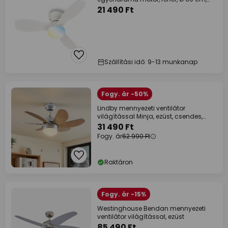
CCT
21 490 Ft
Szállítási idő: 9-13 munkanap
Fogy. ár -50%
Lindby mennyezeti ventilátor
világítással Minja, ezüst, csendes,
78cm
31 490 Ft
Fogy. ár
62 990 Ft
Raktáron
Fogy. ár -15%
Westinghouse Bendan mennyezeti
ventilátor világítással, ezüst
85 490 Ft