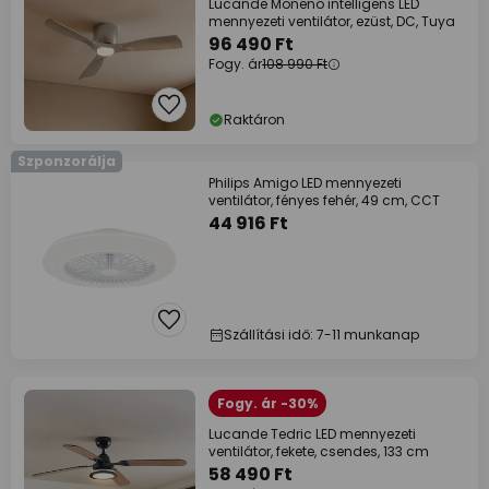
Lucande Moneno intelligens LED
mennyezeti ventilátor, ezüst, DC, Tuya
96 490 Ft
Fogy. ár
108 990 Ft
Raktáron
Szponzorálja
Philips Amigo LED mennyezeti
ventilátor, fényes fehér, 49 cm, CCT
44 916 Ft
Szállítási idő: 7-11 munkanap
Fogy. ár -30%
Lucande Tedric LED mennyezeti
ventilátor, fekete, csendes, 133 cm
58 490 Ft