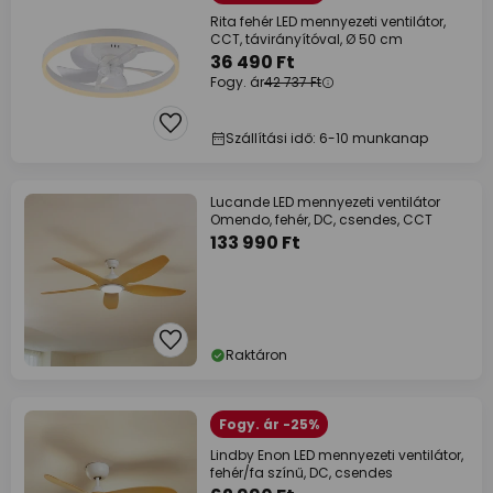
Rita fehér LED mennyezeti ventilátor,
CCT, távirányítóval, Ø 50 cm
36 490 Ft
Fogy. ár
42 737 Ft
Szállítási idő: 6-10 munkanap
Lucande LED mennyezeti ventilátor
Omendo, fehér, DC, csendes, CCT
133 990 Ft
Raktáron
Fogy. ár -25%
Lindby Enon LED mennyezeti ventilátor,
fehér/fa színű, DC, csendes