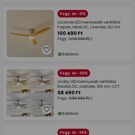
Fogy. ár -11%
Lucande LED mennyezeti ventilátor
Faipari, nikkel, DC, csendes, 132 cm
100 490 Ft
Fogy. ár
112 990 Ft
Raktáron
Fogy. ár -30%
Lindby LED mennyezeti ventilátor
Klasika, DC, csendes, 106 cm, CCT
58 490 Ft
Fogy. ár
83 990 Ft
Raktáron
Fogy. ár -14%