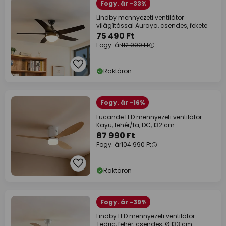
Fogy. ár -33%
Lindby mennyezeti ventilátor
világítással Auraya, csendes, fekete
75 490 Ft
Fogy. ár
112 990 Ft
Raktáron
Fogy. ár -16%
Lucande LED mennyezeti ventilátor
Kayu, fehér/fa, DC, 132 cm
87 990 Ft
Fogy. ár
104 990 Ft
Raktáron
Fogy. ár -39%
Lindby LED mennyezeti ventilátor
Tedric, fehér, csendes, Ø 133 cm