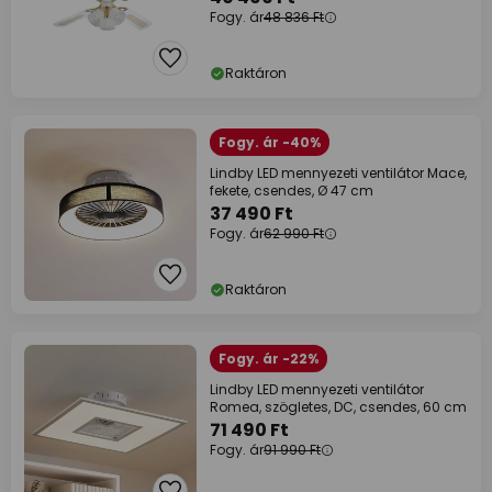
Fogy. ár
48 836 Ft
Raktáron
Fogy. ár -40%
Lindby LED mennyezeti ventilátor Mace,
fekete, csendes, Ø 47 cm
37 490 Ft
Fogy. ár
62 990 Ft
Raktáron
Fogy. ár -22%
Lindby LED mennyezeti ventilátor
Romea, szögletes, DC, csendes, 60 cm
71 490 Ft
Fogy. ár
91 990 Ft