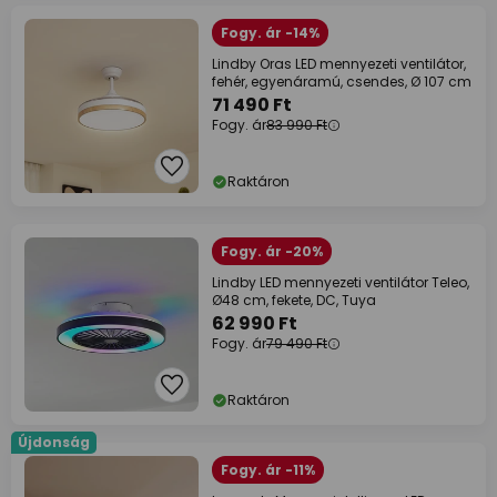
Fogy. ár -14%
Lindby Oras LED mennyezeti ventilátor,
fehér, egyenáramú, csendes, Ø 107 cm
71 490 Ft
Fogy. ár
83 990 Ft
Raktáron
Fogy. ár -20%
Lindby LED mennyezeti ventilátor Teleo,
Ø48 cm, fekete, DC, Tuya
62 990 Ft
Fogy. ár
79 490 Ft
Raktáron
Újdonság
Fogy. ár -11%