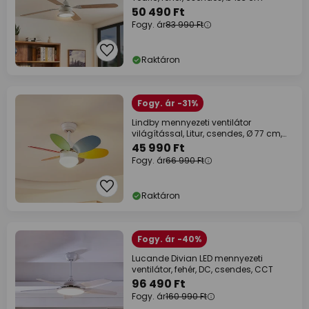
50 490 Ft
Fogy. ár
83 990 Ft
Raktáron
Fogy. ár -31%
Lindby mennyezeti ventilátor
világítással, Litur, csendes, Ø 77 cm,
E27
45 990 Ft
Fogy. ár
66 990 Ft
Raktáron
Fogy. ár -40%
Lucande Divian LED mennyezeti
ventilátor, fehér, DC, csendes, CCT
96 490 Ft
Fogy. ár
160 990 Ft