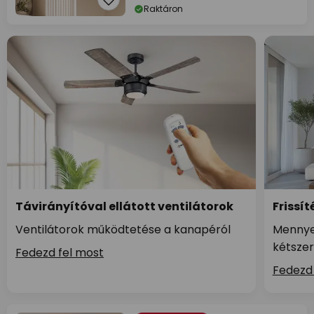
Raktáron
Távirányítóval ellátott ventilátorok
Frissít
Ventilátorok működtetése a kanapéról
Mennyez
kétszer
Fedezd fel most
Fedezd 