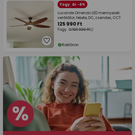
Fogy. ár -6%
Lucande Omendo LED mennyezeti
ventilátor, fekete, DC, csendes, CCT
125 990 Ft
Fogy. ár
133 990 Ft
Raktáron