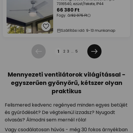
7316540, ezüst/fekete, IP44
66 380 Ft
Fogy. ár
82 975 Ft
Szállítási idő: 9-13 munkanap
Oldal
1
2
3
...
5
Előző
Következő
Mennyezeti ventilátorok világítással -
egyszerűen gyönyörű, kétszer olyan
praktikus
Felismered kedvenc regényed minden egyes betűjét
és gyűrődését? De végtelenül izzadsz? Nyugodt
olvasás? Álmodni sem mernél róla!
Vagy csodálatosan hűvös - még 30 fokos árnyékban