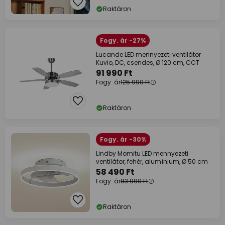
Raktáron
Fogy. ár -27%
Lucande LED mennyezeti ventilátor
Kuvio, DC, csendes, Ø 120 cm, CCT
91 990 Ft
Fogy. ár
125 990 Ft
Raktáron
Fogy. ár -30%
Lindby Momitu LED mennyezeti
ventilátor, fehér, alumínium, Ø 50 cm
58 490 Ft
Fogy. ár
83 990 Ft
Raktáron