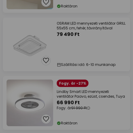
Raktáron
OSRAM LED mennyezeti ventilátor GRILL
55x55 cm, fehér, távirányítóval
79 490 Ft
Szállítási idő: 6-10 munkanap
Fogy. ár -27%
Lindby Smart LED mennyezeti
ventilátor Paavo, ezüst, csendes, Tuya
66 990 Ft
Fogy. ár
91 990 Ft
Raktáron