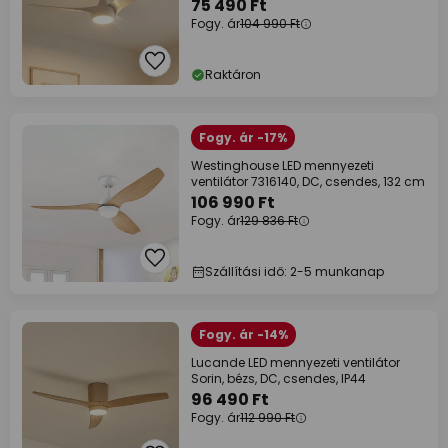
75 490 Ft
Fogy. ár
104 990 Ft
Raktáron
Fogy. ár -17%
Westinghouse LED mennyezeti
ventilátor 7316140, DC, csendes, 132 cm
106 990 Ft
Fogy. ár
129 836 Ft
Szállítási idő: 2-5 munkanap
Fogy. ár -14%
Lucande LED mennyezeti ventilátor
Sorin, bézs, DC, csendes, IP44
96 490 Ft
Fogy. ár
112 990 Ft