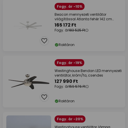
Fogy. ár -10%
Beacon mennyezeti ventilátor
világítással Atlanta fehér 142 cm
csendes
165 172 Ft
Fogy. ár
183 525 Ft
Raktáron
Fogy. ár -19%
Westinghouse Bendan LED mennyezeti
ventilátor, króm/fa, csendes
127 990 Ft
Fogy. ár
159 576 Ft
Raktáron
Fogy. ár -20%
Westinghouse ventilátor, lámpa