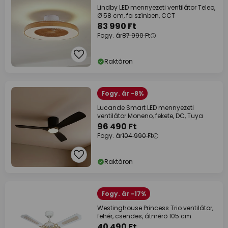
Lindby LED mennyezeti ventilátor Teleo,
Ø 58 cm, fa színben, CCT
83 990 Ft
Fogy. ár
87 990 Ft
Raktáron
Fogy. ár -8%
Lucande Smart LED mennyezeti
ventilátor Moneno, fekete, DC, Tuya
96 490 Ft
Fogy. ár
104 990 Ft
Raktáron
Fogy. ár -17%
Westinghouse Princess Trio ventilátor,
fehér, csendes, átmérő 105 cm
40 490 Ft