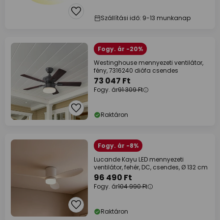
Szállítási idő: 9-13 munkanap
Fogy. ár -20%
Westinghouse mennyezeti ventilátor,
fény, 7316240 diófa csendes
73 047 Ft
Fogy. ár
91 309 Ft
Raktáron
Fogy. ár -8%
Lucande Kayu LED mennyezeti
ventilátor, fehér, DC, csendes, Ø 132 cm
96 490 Ft
Fogy. ár
104 990 Ft
Raktáron