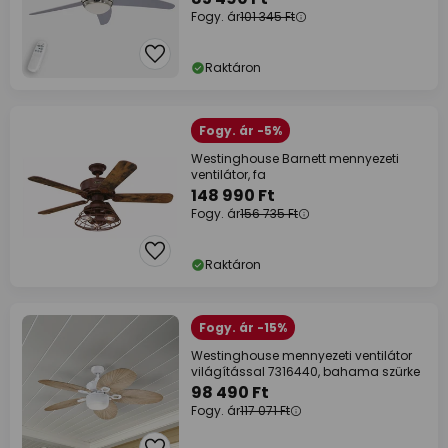
Fogy. ár
101 345 Ft
Raktáron
Fogy. ár -5%
Westinghouse Barnett mennyezeti
ventilátor, fa
148 990 Ft
Fogy. ár
156 735 Ft
Raktáron
Fogy. ár -15%
Westinghouse mennyezeti ventilátor
világítással 7316440, bahama szürke
98 490 Ft
Fogy. ár
117 071 Ft