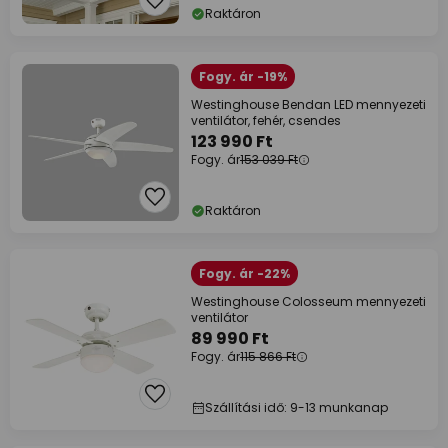
Raktáron
Fogy. ár -19%
Westinghouse Bendan LED mennyezeti
ventilátor, fehér, csendes
123 990 Ft
Fogy. ár
153 039 Ft
Raktáron
Fogy. ár -22%
Westinghouse Colosseum mennyezeti
ventilátor
89 990 Ft
Fogy. ár
115 866 Ft
Szállítási idő: 9-13 munkanap