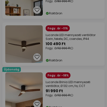
Fogy. ár
83 990 Ft
Raktáron
Fogy. ár -11%
Lucande LED mennyezeti ventilátor
Sorin, fekete, DC, csendes, IP44
100 490 Ft
Fogy. ár
112 990 Ft
Raktáron
Újdonság
Fogy. ár -18%
Lucande Brinia LED mennyezeti
ventilátor, Ø 132 cm, fa, CCT
91 990 Ft
Fogy. ár
112 990 Ft