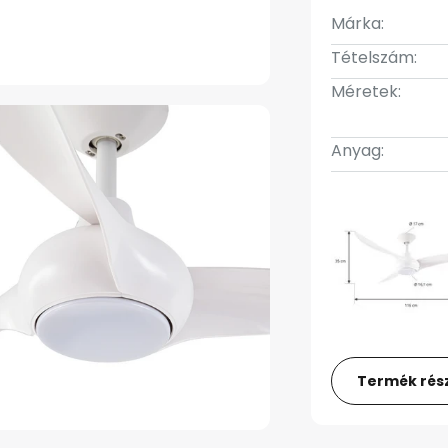
Márka:
Tételszám:
Méretek:
Anyag:
Termék rész