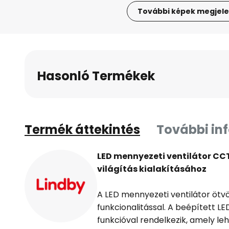
További képek megjele
Ugrás
a
képgaléria
elejére
Hasonló Termékek
Termék áttekintés
További in
LED mennyezeti ventilátor CC
világítás kialakításához
A LED mennyezeti ventilátor ötvö
funkcionalitással. A beépített 
funkcióval rendelkezik, amely le