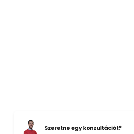
Teljesítmény sebességenként:
- 35 watt 200 fordulat/percnél
- 18 watt 162 fordulat/percnél
- 3 watt 86 fordulat/percnél
- Maximális légáramlás: 187,76 
- Maximális légsebesség: 2,59 m
- Ventilátor zajszintje: 46 dB (A)
- Szolgáltatási érték (SV): 5,36
- A távirányítóhoz 2 db AAA NiC
Szeretne egy konzultációt?