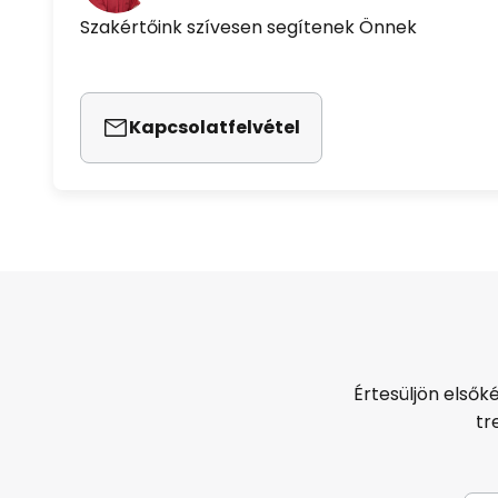
Szakértőink szívesen segítenek Önnek
Kapcsolatfelvétel
Értesüljön elsők
tr