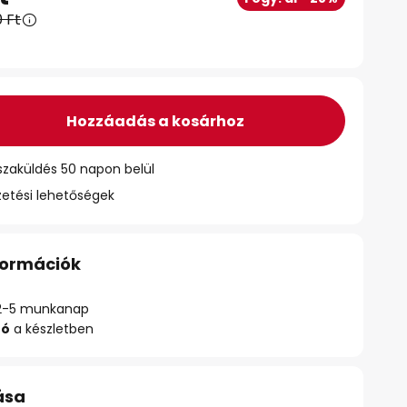
 Ft
Hozzáadás a kosárhoz
szaküldés 50 napon belül
zetési lehetőségek
nformációk
ő: 2-5 munkanap
zó
a készletben
ása