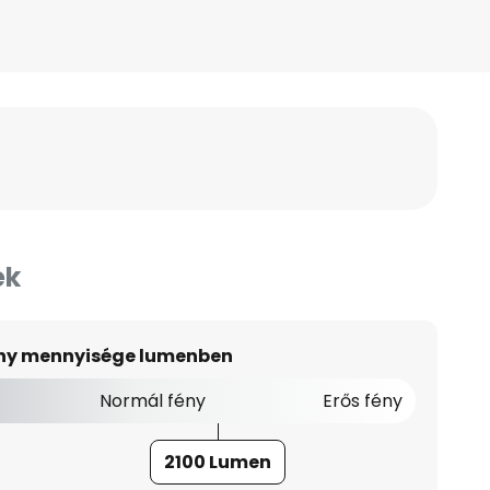
ek
ény mennyisége lumenben
Normál fény
Erős fény
2100 Lumen