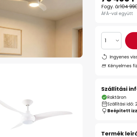
Fogy. ár
104 990
ÁFÁ-val együtt
1
Ingyenes vis
Kényelmes fi
Szállítási i
Raktáron
Szállítási id
Beépített iz
Termék leír