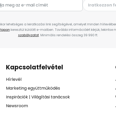
Iratkozzon f
ikor lehetséges a leiratkozási link segítségével, amelyet minden hírlevélb
űrlapon
keresztül küldött e-mailben. További információért kérjük, tekintse
szabályzatot
. Minimális rendelési összeg 39 990 ft.
Kapcsolatfelvétel
Hírlevél
Marketing együttműködés
Inspirációk
|
Világítási tanácsok
Newsroom