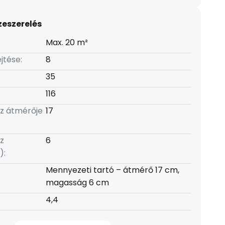
zeszerelés
Max. 20 m²
jtése:
8
35
116
z átmérője
17
z
6
):
Mennyezeti tartó – átmérő 17 cm,
magasság 6 cm
4,4