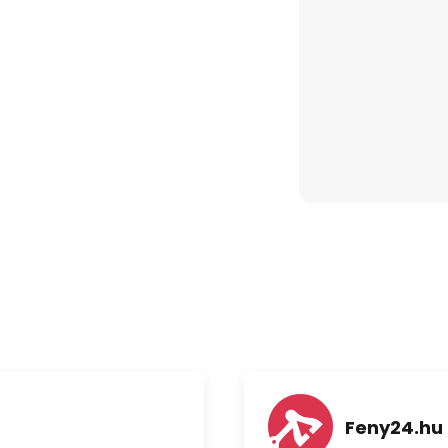
m³/perc
/sec
 (m³/min)/W
a akkumulátor szükséges
Feny24.hu