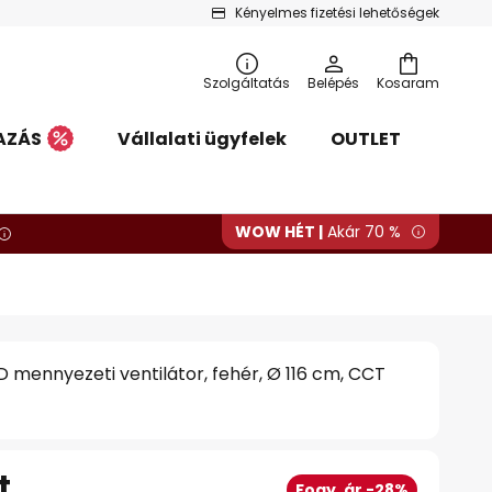
Kényelmes fizetési lehetőségek
Szolgáltatás
Belépés
Kosaram
AZÁS
Vállalati ügyfelek
OUTLET
WOW HÉT |
Akár 70 %
ED mennyezeti ventilátor, fehér, Ø 116 cm, CCT
t
Fogy. ár -28%