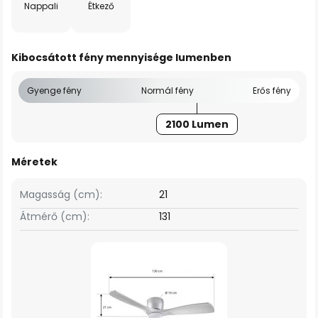
Nappali
Étkező
Kibocsátott fény mennyisége lumenben
Gyenge fény
Normál fény
Erős fény
2100 Lumen
Méretek
Magasság (cm):
21
Átmérő (cm):
131