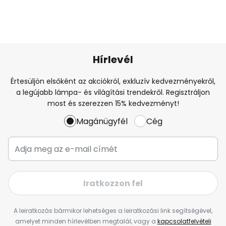
Hírlevél
Értesüljön elsőként az akciókról, exkluzív kedvezményekről,
a legújabb lámpa- és világítási trendekről. Regisztráljon
most és szerezzen 15% kedvezményt!
Magánügyfél
Cég
Iratkozzon fel
A leiratkozás bármikor lehetséges a leiratkozási link segítségével,
amelyet minden hírlevélben megtalál, vagy a
kapcsolatfelvételi