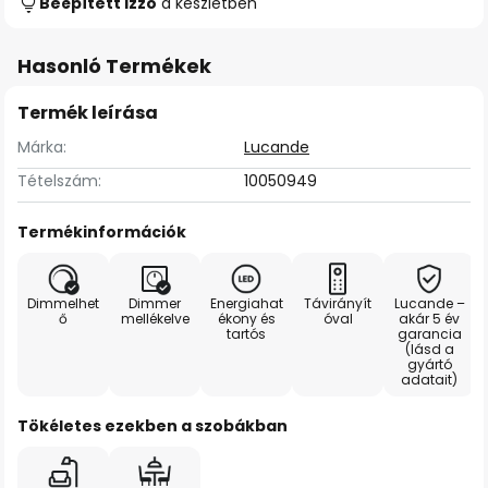
Beépített izzó
a készletben
Hasonló Termékek
Termék leírása
Márka:
Lucande
Tételszám:
10050949
Termékinformációk
Dimmelhet
Dimmer
Energiahat
Távirányít
Lucande –
ő
mellékelve
ékony és
óval
akár 5 év
tartós
garancia
(lásd a
gyártó
adatait)
Tökéletes ezekben a szobákban