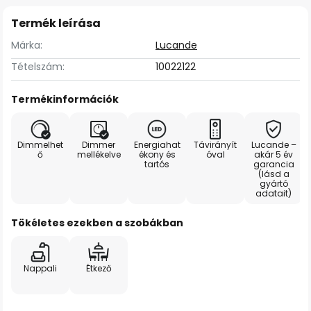
Termék leírása
Márka:
Lucande
Tételszám:
10022122
Termékinformációk
Dimmelhet
Dimmer
Energiahat
Távirányít
Lucande –
ő
mellékelve
ékony és
óval
akár 5 év
tartós
garancia
(lásd a
gyártó
adatait)
Tökéletes ezekben a szobákban
Nappali
Étkező