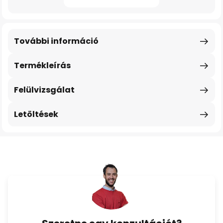
További információ
Termékleírás
Felülvizsgálat
Letöltések