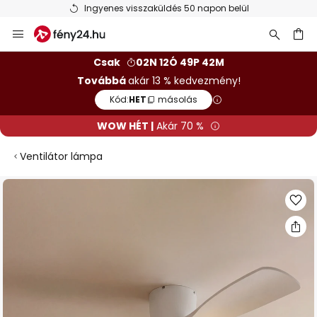
Ingyenes visszaküldés 50 napon belül
Ugrás
a
tartalomhoz
sés
Csak
02N 12Ó 49P 41M
Továbbá
akár 13 % kedvezmény!
Kód:
HET
másolás
WOW HÉT |
Akár 70 %
Ventilátor lámpa
Ugrás
a
képgaléria
végére