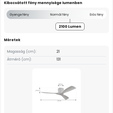
Kibocsátott fény mennyisége lumenben
Gyenge fény
Normál fény
Erős fény
2100 Lumen
Méretek
Magasság (cm):
21
Átmérő (cm):
131