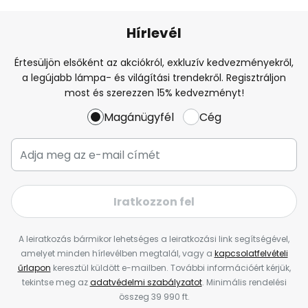
Hírlevél
Értesüljön elsőként az akciókról, exkluzív kedvezményekről,
a legújabb lámpa- és világítási trendekről. Regisztráljon
most és szerezzen 15% kedvezményt!
Magánügyfél
Cég
Iratkozzon fel
A leiratkozás bármikor lehetséges a leiratkozási link segítségével,
amelyet minden hírlevélben megtalál, vagy a
kapcsolatfelvételi
űrlapon
keresztül küldött e-mailben. További információért kérjük,
tekintse meg az
adatvédelmi szabályzatot
. Minimális rendelési
összeg 39 990 ft.