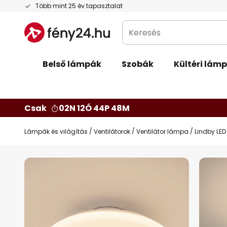
Ugrás
Több mint 25 év tapasztalat
a
Keresés
tartalomhoz
Belső lámpák
Szobák
Kültéri lám
Csak
02N 12Ó 44P 47M
Lámpák és világítás
Ventilátorok
Ventilátor lámpa
Lindby LED
Ugrás
a
képgaléria
végére