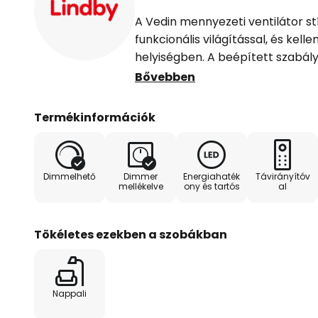
A Vedin mennyezeti ventilátor stí
funkcionális világítással, és kel
helyiségben. A beépített szabál
lehetővé teszi a Fényszín beállít
Bővebben
szerint meleg fehértől nappali f
változtatható legyen. Ezenkívül 
Termékinformációk
fokozatmentesen állítható. Ez eg
megoldást eredményez, amely pi
környezetben egyaránt alkalmas
Dimmelhető
Dimmer
Energiahaték
Távirányítóv
mellékelve
ony és tartós
al
A mellékelt távirányító kényelmes
és ventilátor funkciókhoz, anélk
lenne szükség.
Tökéletes ezekben a szobákban
Műszaki adatok
Nappali
- 18,66 W 1100 fordulat/percnél