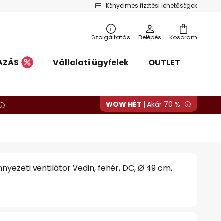
Kényelmes fizetési lehetőségek
Szolgáltatás
Belépés
Kosaram
AZÁS
Vállalati ügyfelek
OUTLET
WOW HÉT |
Akár 70 %
nyezeti ventilátor Vedin, fehér, DC, Ø 49 cm,