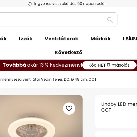
Ingyenes visszaküldés 50 napon belül
Keresés
pák
Izzók
Ventilátorok
Márkák
LEÁR
Következő
Továbbá
akár 13 % kedvezmény!
Kód:
HET
másolás
 mennyezeti ventilátor Vedin, fehér, DC, Ø 49 cm, CCT
Lindby LED men
CCT