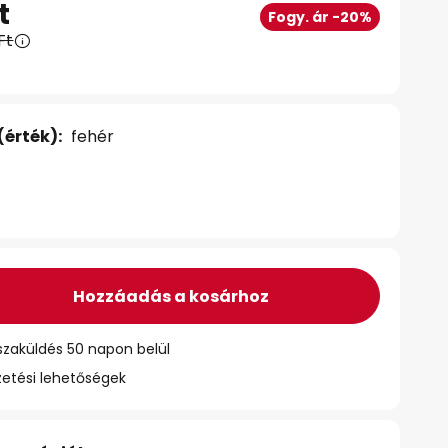
t
Fogy. ár -20%
Ft
(érték):
fehér
Hozzáadás a kosárhoz
szaküldés 50 napon belül
zetési lehetőségek