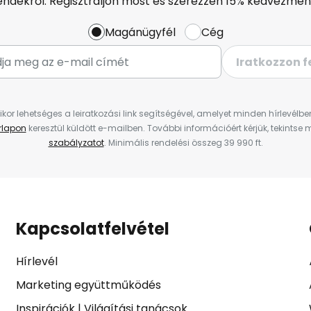
endekről. Regisztráljon most és szerezzen 15% kedvezmén
Magánügyfél
Cég
Iratkozzon f
ikor lehetséges a leiratkozási link segítségével, amelyet minden hírlevélb
űrlapon
keresztül küldött e-mailben. További információért kérjük, tekintse
szabályzatot
. Minimális rendelési összeg 39 990 ft.
Kapcsolatfelvétel
Hírlevél
Marketing együttműködés
Inspirációk
|
Világítási tanácsok