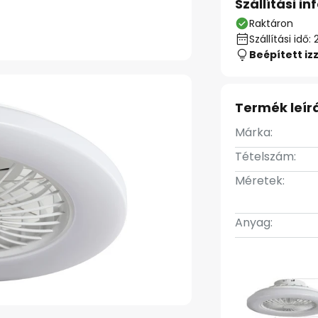
Szállítási i
Raktáron
Szállítási id
Beépített iz
Termék leír
Márka:
Tételszám:
Méretek:
Anyag: