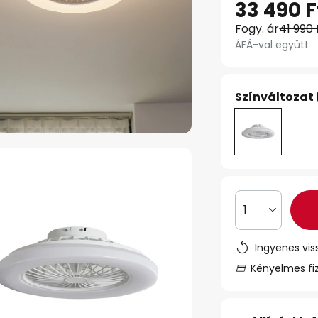
33 490 F
Fogy. ár
41 990 
ÁFÁ-val együtt
Színváltozat 
1
Ingyenes vis
Kényelmes fi