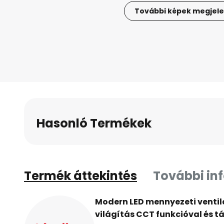
További képek megjele
Ugrás
a
képgaléria
elejére
Hasonló Termékek
Termék áttekintés
További in
Modern LED mennyezeti ventil
világítás CCT funkcióval és t