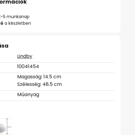
nformációk
ő: 2-5 munkanap
zó
a készletben
ása
Lindby
10041454
Magasság: 14.5 cm
Szélesség: 48.5 cm
Műanyag