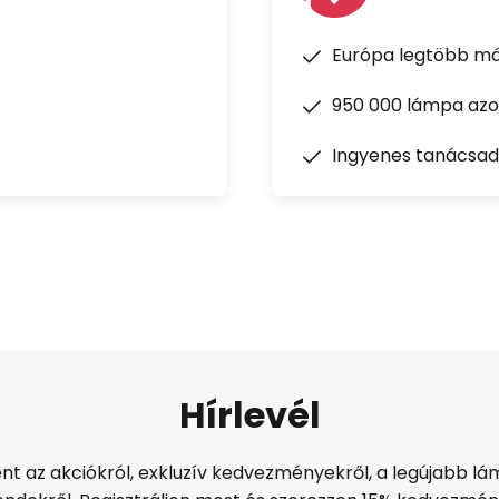
Európa legtöbb má
950 000 lámpa azon
Ingyenes tanácsad
Hírlevél
ént az akciókról, exkluzív kedvezményekről, a legújabb lám