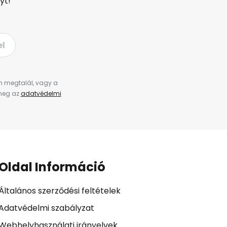
yt!
el
en megtalál, vagy a
 meg az
adatvédelmi
Oldal Információ
Általános szerződési feltételek
Adatvédelmi szabályzat
Webhelyhasználati irányelvek