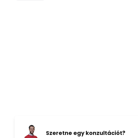
- 12,15 W 940 fordulat/percnél
- 5,24 W 675 fordulat/percnél
- Légáramlás 33,6 m³/perc
- Optimális helyiségméret max. 
- Hangteljesítmény 47,2 dB(A)
- Távirányítóval (elemek nélkül)
Szeretne egy konzultációt?