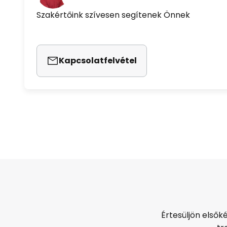
Szakértőink szívesen segítenek Önnek
Kapcsolatfelvétel
Értesüljön elsők