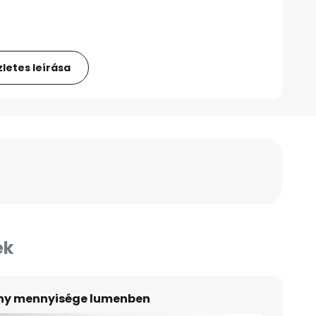
letes leírása
ek
ény mennyisége lumenben