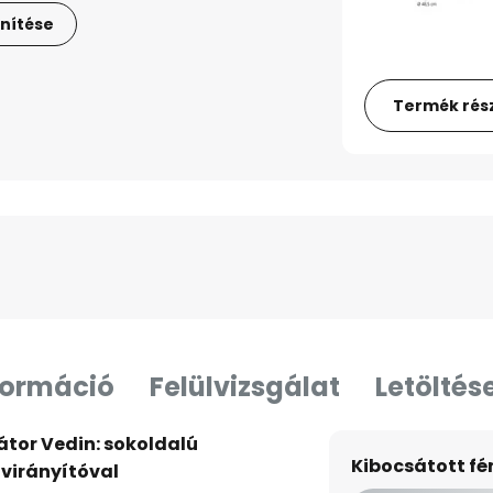
nítése
Termék rész
formáció
Felülvizsgálat
Letöltés
átor Vedin: sokoldalú
Kibocsátott f
ávirányítóval