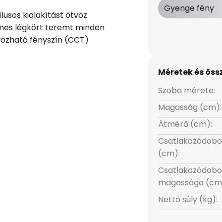
Gyenge fény
lusos kialakítást ötvöz
lemes légkört teremt minden
yozható fényszín (CCT)
ását, hogy a fény szükség
ényig (3000 K, 4000 K, 6500 K)
Méretek és öss
a fényerő 5% és 100% között
y rugalmas világítási
Szoba mérete:
hentető és produktív
Magasság (cm):
.
Átmérő (cm):
 vezérlést biztosít a világítási
Csatlakozódobo
ül, hogy további kapcsolóra
(cm):
Csatlakozódobo
magassága (cm
Nettó súly (kg):