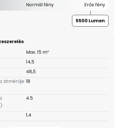
Normál fény
Erős fény
5500 Lumen
zeszerelés
Max. 15 m²
14,5
48,5
z átmérője
18
z
4.5
):
1,4