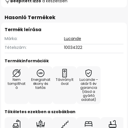
Beépített izzó
a készletben
Hasonló Termékek
Termék leírása
Márka:
Lucande
Tételszám:
10034322
Termékinformációk
Nem
Energiahat
Távirányít
Lucande –
tompíthat
ékony és
óval
akár 5 év
ó
tartós
garancia
(lásd a
gyártó
adatait)
Tökéletes ezekben a szobákban