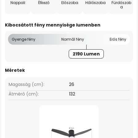
Nappali
Étkező
Előszoba
Hálószoba
Fürdőszob
a
Kibocsátott fény mennyisége lumenben
Gyenge fény
Normál fény
Erős fény
2190 Lumen
Méretek
Magasság (cm):
26
Átmérő (cm):
132