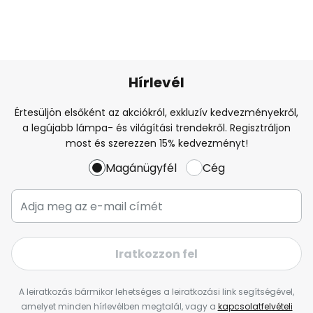
Hírlevél
Értesüljön elsőként az akciókról, exkluzív kedvezményekről,
a legújabb lámpa- és világítási trendekről. Regisztráljon
most és szerezzen 15% kedvezményt!
Magánügyfél
Cég
Iratkozzon fel
A leiratkozás bármikor lehetséges a leiratkozási link segítségével,
amelyet minden hírlevélben megtalál, vagy a
kapcsolatfelvételi