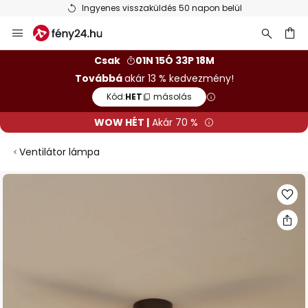
Ingyenes visszaküldés 50 napon belül
Ugrás
a
tartalomhoz
sés
Csak
01N 15Ó 33P 18M
Továbbá
akár 13 % kedvezmény!
Kód:
HET
másolás
WOW HÉT |
Akár 70 %
Ventilátor lámpa
Ugrás
a
képgaléria
végére