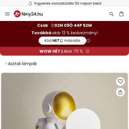
Ingyenes visszaküldés 50 napon belül
Ugrás
a
tartalomhoz
sés
Csak
02N 09Ó 44P 52M
Továbbá
akár 13 % kedvezmény!
Kód:
HET
másolás
WOW HÉT |
Akár 70 %
Asztali lámpák
Ugrás
a
képgaléria
végére