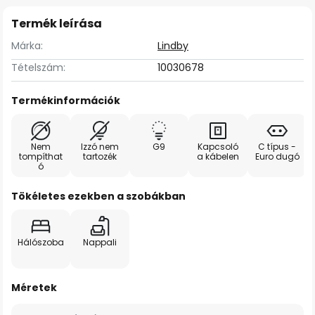
Termék leírása
Márka:
Lindby
Tételszám:
10030678
Termékinformációk
Nem
Izzó nem
G9
Kapcsoló
C típus -
tompíthat
tartozék
a kábelen
Euro dugó
ó
Tökéletes ezekben a szobákban
Hálószoba
Nappali
Méretek