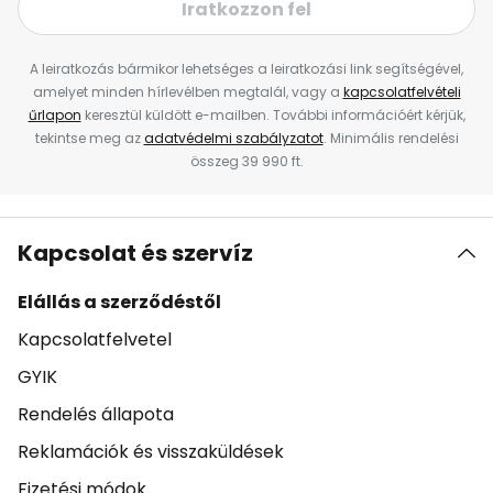
Iratkozzon fel
A leiratkozás bármikor lehetséges a leiratkozási link segítségével,
amelyet minden hírlevélben megtalál, vagy a
kapcsolatfelvételi
űrlapon
keresztül küldött e-mailben. További információért kérjük,
tekintse meg az
adatvédelmi szabályzatot
. Minimális rendelési
összeg 39 990 ft.
Kapcsolat és szervíz
Elállás a szerződéstől
Kapcsolatfelvetel
GYIK
Rendelés állapota
Reklamációk és visszaküldések
Fizetési módok