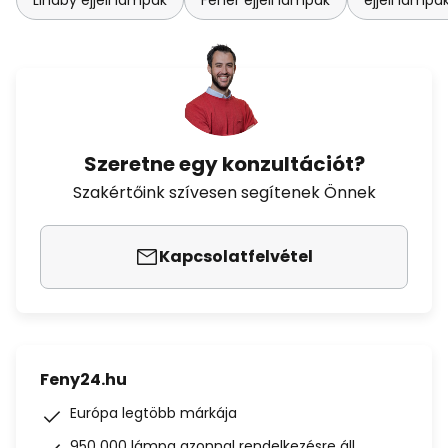
Lindby éjjeli lámpák
Fehér éjjeli lámpák
éjjeli lámpá
Szeretne egy konzultációt?
Szakértőink szívesen segítenek Önnek
Kapcsolatfelvétel
Feny24.hu
Európa legtöbb márkája
950 000 lámpa azonnal rendelkezésre áll