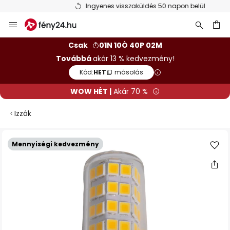
Ingyenes visszaküldés 50 napon belül
Ugrás
a
tartalomhoz
sés
Csak
01N 10Ó 40P 02M
Továbbá
akár 13 % kedvezmény!
Kód:
HET
másolás
WOW HÉT |
Akár 70 %
Izzók
Ugrás
Mennyiségi kedvezmény
a
képgaléria
végére