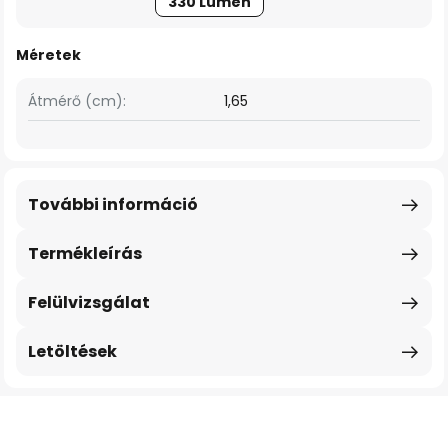
330 Lumen
Méretek
Átmérő (cm):
1,65
További információ
Termékleírás
Felülvizsgálat
Letöltések