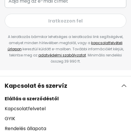
Iratkozzon fel
A leiratkozás bármikor lehetséges a leiratkozási link segítségével,
amelyet minden hírlevélben megtalál, vagy a
kapcsolatfelvételi
űrlapon
keresztül küldött e-mailben. További információért kérjük,
tekintse meg az
adatvédelmi szabályzatot
. Minimális rendelési
összeg 39 990 ft.
Kapcsolat és szervíz
Elállás a szerződéstől
Kapcsolatfelvetel
GYIK
Rendelés állapota