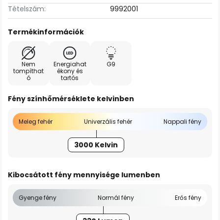
Tételszám:
9992001
Termékinformációk
Nem
Energiahat
G9
tompíthat
ékony és
ó
tartós
Fény színhőmérséklete kelvinben
Meleg fehér
Univerzális fehér
Nappali fény
3000 Kelvin
Kibocsátott fény mennyisége lumenben
Gyenge fény
Normál fény
Erős fény