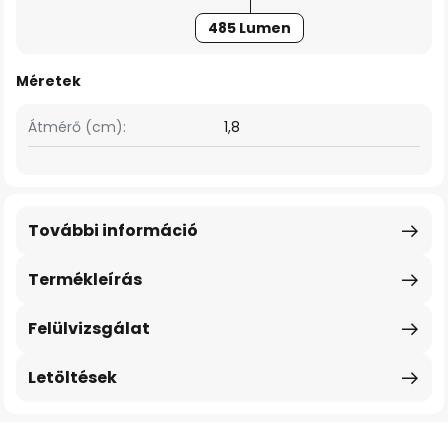
485 Lumen
Méretek
Átmérő (cm):
1,8
További információ
Termékleírás
Felülvizsgálat
Letöltések