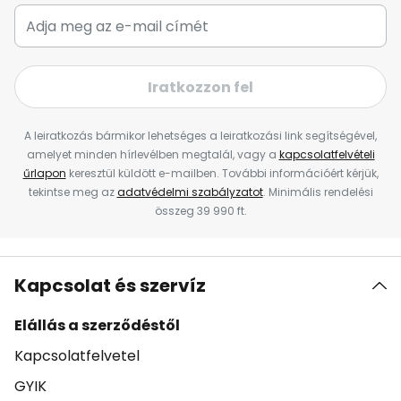
Iratkozzon fel
A leiratkozás bármikor lehetséges a leiratkozási link segítségével,
amelyet minden hírlevélben megtalál, vagy a
kapcsolatfelvételi
űrlapon
keresztül küldött e-mailben. További információért kérjük,
tekintse meg az
adatvédelmi szabályzatot
. Minimális rendelési
összeg 39 990 ft.
Kapcsolat és szervíz
Elállás a szerződéstől
Kapcsolatfelvetel
GYIK