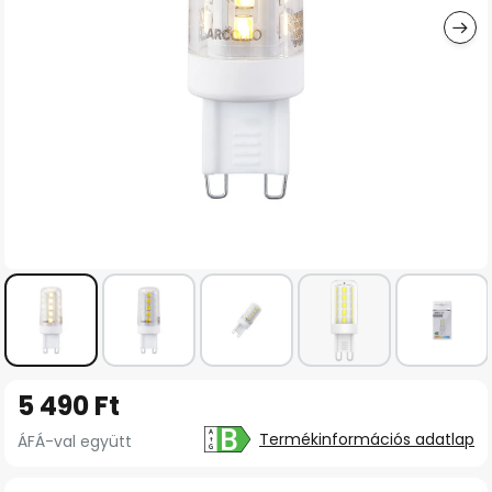
Ugrás
5 490 Ft
a
képgaléria
Termékinformációs adatlap
ÁFÁ-val együtt
elejére