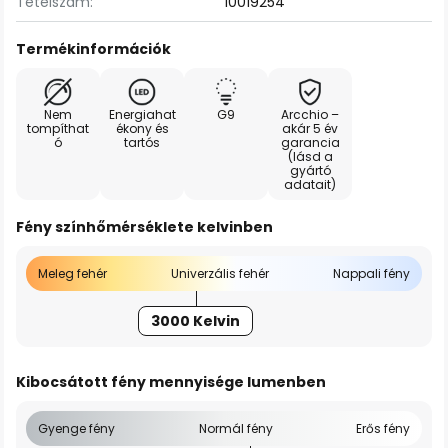
Tételszám:
10019254
Termékinformációk
Nem
Energiahat
G9
Arcchio –
tompíthat
ékony és
akár 5 év
ó
tartós
garancia
(lásd a
gyártó
adatait)
Fény színhőmérséklete kelvinben
Meleg fehér
Univerzális fehér
Nappali fény
3000 Kelvin
Kibocsátott fény mennyisége lumenben
Gyenge fény
Normál fény
Erős fény