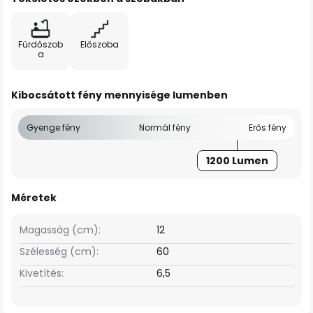
Fürdőszob
Előszoba
a
Kibocsátott fény mennyisége lumenben
Gyenge fény
Normál fény
Erős fény
1200 Lumen
Méretek
Magasság (cm):
12
Szélesség (cm):
60
Kivetítés:
6,5