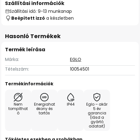
Szállítási információk
Szállítási idő: 9-13 munkanap
Beépített izzó
a készletben
Hasonló Termékek
Termék leírása
Márka:
EGLO
Tételszám:
10054501
Termékinformációk
Nem
Energiahat
IP44
Eglo – akár
tompíthat
ékony és
5 év
ó
tartós
garancia
(lásd a
gyártó
adatait)
Tökéletes ezekben a szobákban