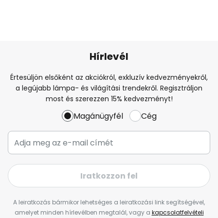
Hírlevél
Értesüljön elsőként az akciókról, exkluzív kedvezményekről,
a legújabb lámpa- és világítási trendekről. Regisztráljon
most és szerezzen 15% kedvezményt!
Magánügyfél
Cég
Iratkozzon fel
A leiratkozás bármikor lehetséges a leiratkozási link segítségével,
amelyet minden hírlevélben megtalál, vagy a
kapcsolatfelvételi