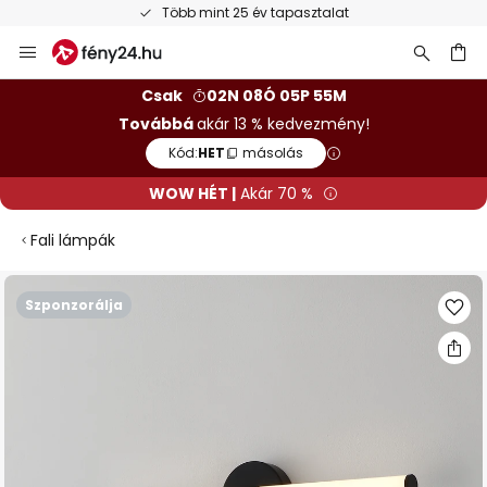
Több mint 25 év tapasztalat
Ugrás
a
tartalomhoz
sés
Csak
02N 08Ó 05P 54M
Továbbá
akár 13 % kedvezmény!
Kód:
HET
másolás
WOW HÉT |
Akár 70 %
Fali lámpák
Ugrás
Szponzorálja
a
képgaléria
végére