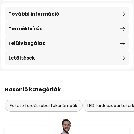
További információ
Termékleírás
Felülvizsgálat
Letöltések
Hasonló kategóriák
Fekete fürdőszobai tükörlámpák
LED fürdőszobai tükö