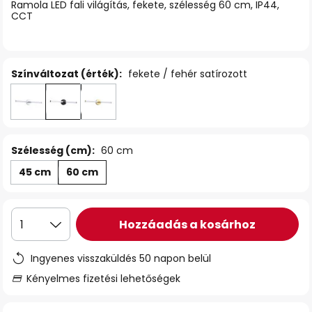
Ramola LED fali világítás, fekete, szélesség 60 cm, IP44,
CCT
Színváltozat (érték):
fekete / fehér satírozott
Szélesség (cm):
60 cm
45 cm
60 cm
Hozzáadás a kosárhoz
1
Ingyenes visszaküldés 50 napon belül
Kényelmes fizetési lehetőségek