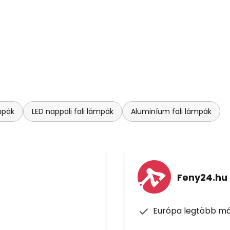
mpák
LED nappali fali lámpák
Aluminíum fali lámpák
Feny24.hu
Európa legtöbb má