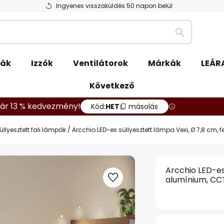
Ingyenes visszaküldés 50 napon belül
Keresés
pák
Izzók
Ventilátorok
Márkák
LEÁR
Következő
ár 13 % kedvezmény!
Kód:
HET
másolás
üllyesztett fali lámpák
Arcchio LED-es süllyesztett lámpa Vexi, Ø 7,8 cm, 
Arcchio LED-es
alumínium, CC