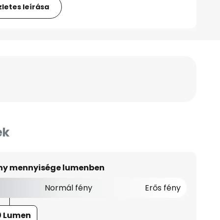
letes leírása
ek
ény mennyisége lumenben
Normál fény
Erős fény
0 Lumen