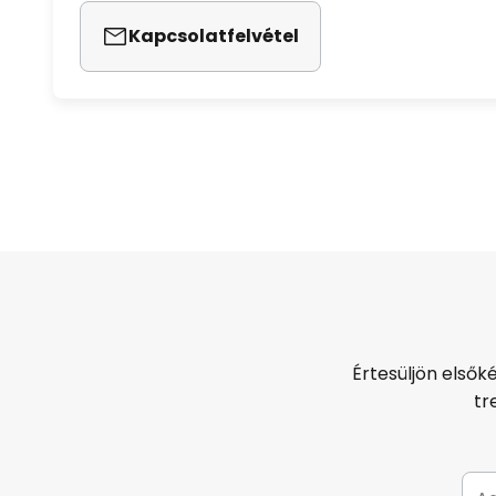
Kapcsolatfelvétel
Értesüljön elsők
tr