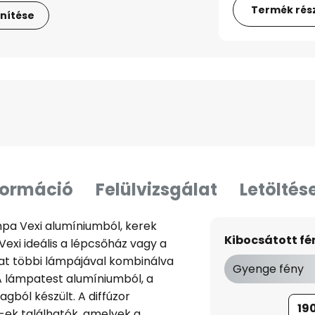
Termék rész
nítése
formáció
Felülvizsgálat
Letöltés
ámpa Vexi alumíniumból, kerek
Kibocsátott f
 Vexi ideális a lépcsőház vagy a
zat többi lámpájával kombinálva
Gyenge fény
A lámpatest alumíniumból, a
gból készült. A diffúzor
19
-ek találhatók, amelyek a