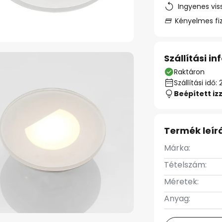
Ingyenes vis
Kényelmes fi
Szállítási i
Raktáron
Szállítási id
Beépített iz
Termék leír
Márka:
Tételszám:
Méretek:
Anyag: