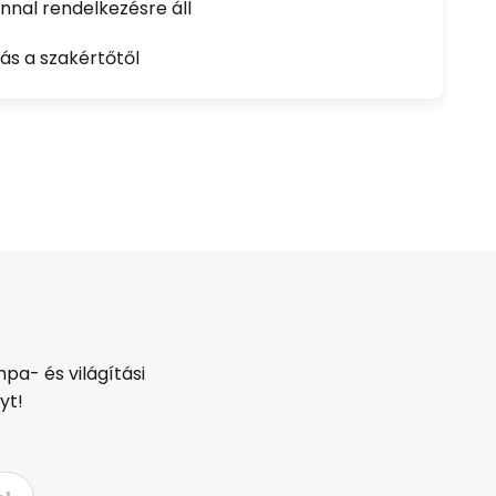
nal rendelkezésre áll
ás a szakértőtől
pa- és világítási
yt!