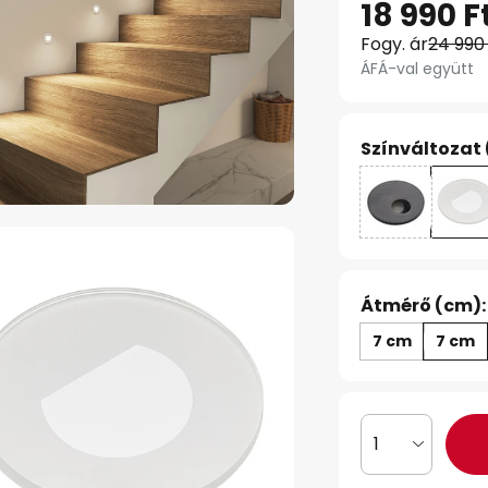
18 990 F
Fogy. ár
24 990
ÁFÁ-val együtt
Színváltozat 
Átmérő (cm):
7 cm
7 cm
1