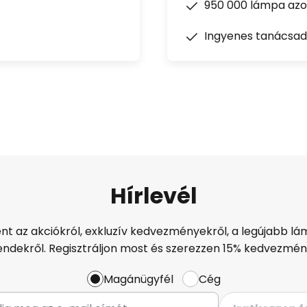
950 000 lámpa azon
Ingyenes tanácsad
Hírlevél
ént az akciókról, exkluzív kedvezményekről, a legújabb lám
endekről. Regisztráljon most és szerezzen 15% kedvezmén
Magánügyfél
Cég