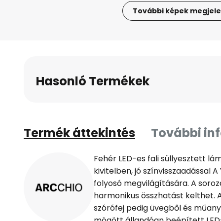
További képek megjele
Ugrás
a
képgaléria
elejére
Hasonló Termékek
Termék áttekintés
További in
Fehér LED-es fali süllyesztett l
kivitelben, jó színvisszaadással A
folyosó megvilágítására. A soro
harmonikus összhatást kelthet. 
szórófej pedig üvegből és műanya
mögött állandóan beépített LED