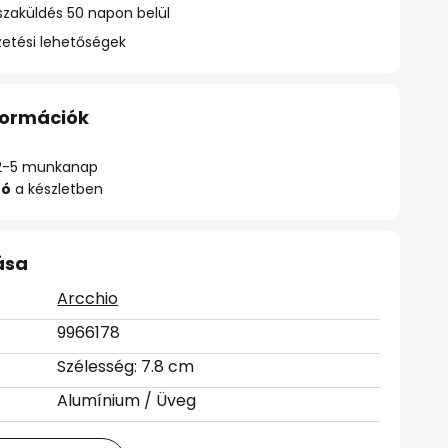
szaküldés 50 napon belül
zetési lehetőségek
nformációk
ő: 2-5 munkanap
zó
a készletben
ása
Arcchio
9966178
Szélesség: 7.8 cm
Alumínium / Üveg