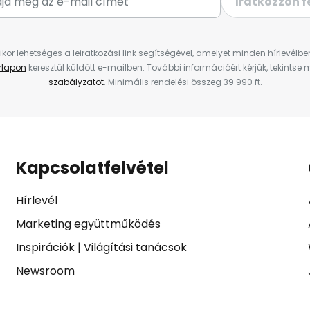
Iratkozzon f
ikor lehetséges a leiratkozási link segítségével, amelyet minden hírlevélb
űrlapon
keresztül küldött e-mailben. További információért kérjük, tekintse
szabályzatot
. Minimális rendelési összeg 39 990 ft.
Kapcsolatfelvétel
Hírlevél
Marketing együttműködés
Inspirációk
|
Világítási tanácsok
Newsroom