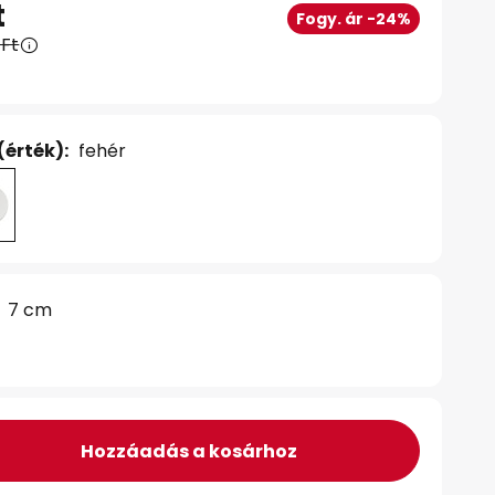
t
Fogy. ár -24%
 Ft
(érték):
fehér
7 cm
Hozzáadás a kosárhoz