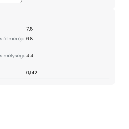
7,8
ás átmérője
6.8
ás mélysége
4.4
0,142