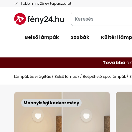
Ugrás
Több mint 25 év tapasztalat
a
Keresés
tartalomhoz
Belső lámpák
Szobák
Kültéri lám
Továbbá
ak
Lámpák és világítás
Belső lámpák
Beépíthető spot lámpák
S
Ugrás
a
Mennyiségi kedvezmény
képgaléria
végére