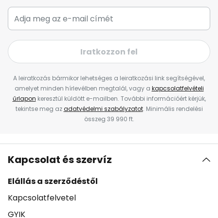
Iratkozzon fel
A leiratkozás bármikor lehetséges a leiratkozási link segítségével,
amelyet minden hírlevélben megtalál, vagy a
kapcsolatfelvételi
űrlapon
keresztül küldött e-mailben. További információért kérjük,
tekintse meg az
adatvédelmi szabályzatot
. Minimális rendelési
összeg 39 990 ft.
Kapcsolat és szervíz
Elállás a szerződéstől
Kapcsolatfelvetel
GYIK