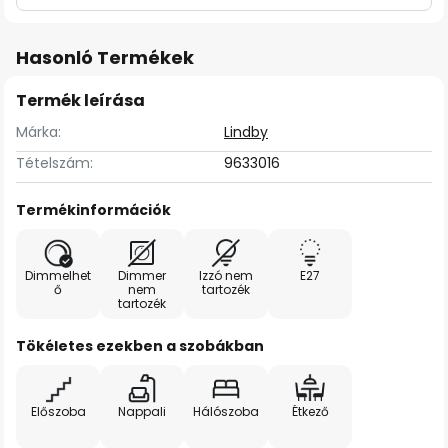
Hasonló Termékek
Termék leírása
Márka:
Lindby
Tételszám:
9633016
Termékinformációk
Dimmelhet
Dimmer
Izzó nem
E27
ő
nem
tartozék
tartozék
Tökéletes ezekben a szobákban
Előszoba
Nappali
Hálószoba
Étkező