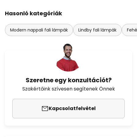
Hasonló kategóriák
Modern nappali fali lámpák
Lindby fali lámpák
Fehé
Szeretne egy konzultációt?
Szakértőink szívesen segítenek Önnek
Kapcsolatfelvétel