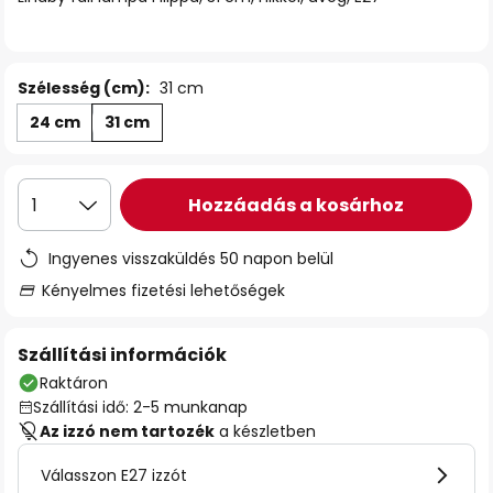
Szélesség (cm):
31 cm
24 cm
31 cm
Hozzáadás a kosárhoz
1
Ingyenes visszaküldés 50 napon belül
Kényelmes fizetési lehetőségek
Szállítási információk
Raktáron
Szállítási idő: 2-5 munkanap
Az izzó nem tartozék
a készletben
Válasszon E27 izzót