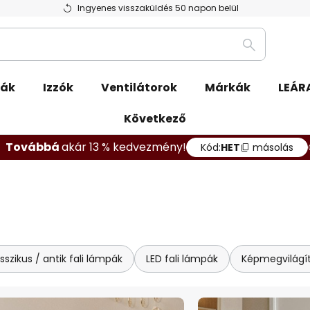
Ingyenes visszaküldés 50 napon belül
Keresés
ák
Izzók
Ventilátorok
Márkák
LEÁR
Következő
Továbbá
akár 13 % kedvezmény!
Kód:
HET
másolás
sszikus / antik fali lámpák
LED fali lámpák
Képmegvilágí