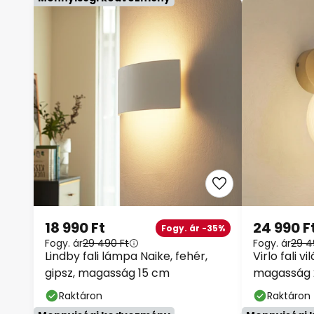
18 990 Ft
24 990 F
Fogy. ár -35%
Fogy. ár
29 490 Ft
Fogy. ár
29 4
Lindby fali lámpa Naike, fehér,
Virlo fali vi
gipsz, magasság 15 cm
magasság 2
Raktáron
Raktáron
Mennyiségi kedvezmény
Mennyiségi 