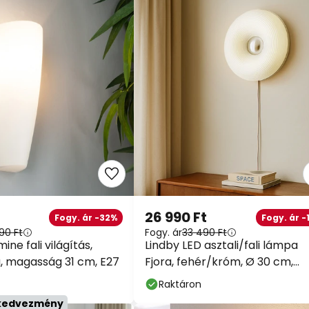
WOW HÉ
26 990 Ft
Fogy. ár -32%
Fogy. ár -1
90 Ft
Fogy. ár
33 490 Ft
ne fali világítás,
Lindby LED asztali/fali lámpa
10%
39 990 Ft fele
, magasság 31 cm, E27
Fjora, fehér/króm, Ø 30 cm,
dimmelhető
Raktáron
13%
59 990 Ft fele
kedvezmény