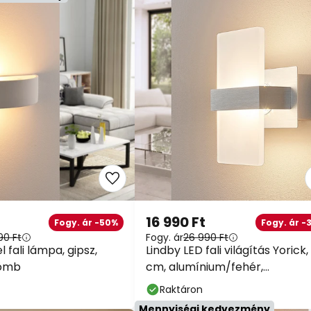
szinte mindenre*
Kód:
HET
másolás
Spórolj most
*Mentes gyartok
16 990 Ft
Fogy. ár -50%
Fogy. ár -3
90 Ft
Fogy. ár
26 990 Ft
 fali lámpa, gipsz,
Lindby LED fali világítás Yorick, 
gömb
cm, alumínium/fehér,
kapcsolóval
Raktáron
Mennyiségi kedvezmény