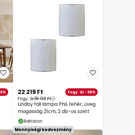
22 219 Ft
5%
Fogy. ár -36%
Fogy. ár
35 132 Ft
Lindby fali lámpa Phil, fehér, üveg
magasság 21cm, 2 db-os szett
Raktáron
Mennyiségi kedvezmény