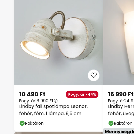
10 490 Ft
16 990 Ft
Fogy. ár -44%
Fogy. ár
18 990 Ft
Fogy. ár
24 9
Lindby fali spotlámpa Leonor,
Lindby Hermi
fehér, fém, 1 lámpa, 9,5 cm
fehér, üveg
Raktáron
Raktáron
Mennyiségi 