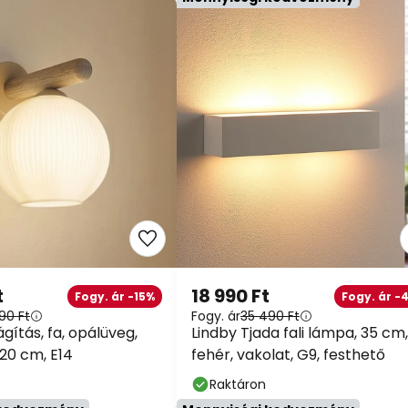
t
18 990 Ft
Fogy. ár -15%
Fogy. ár -4
90 Ft
Fogy. ár
35 490 Ft
lágítás, fa, opálüveg,
Lindby Tjada fali lámpa, 35 cm,
0 cm, E14
fehér, vakolat, G9, festhető
Raktáron
kedvezmény
Mennyiségi kedvezmény