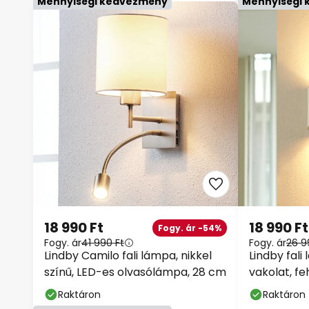
18 990 Ft
18 990 Ft
Fogy. ár -54%
Fogy. ár
41 990 Ft
Fogy. ár
26 9
Lindby Camilo fali lámpa, nikkel
Lindby fali 
színű, LED-es olvasólámpa, 28
vakolat, f
cm
Raktáron
Raktáron
Mennyiségi kedvezmény