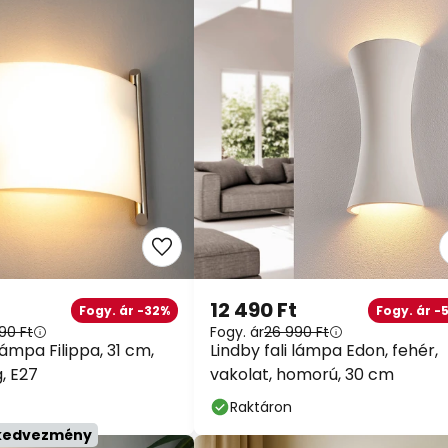
12 490 Ft
Fogy. ár -32%
Fogy. ár -5
90 Ft
Fogy. ár
26 990 Ft
lámpa Filippa, 31 cm,
Lindby fali lámpa Edon, fehér,
, E27
vakolat, homorú, 30 cm
Raktáron
kedvezmény