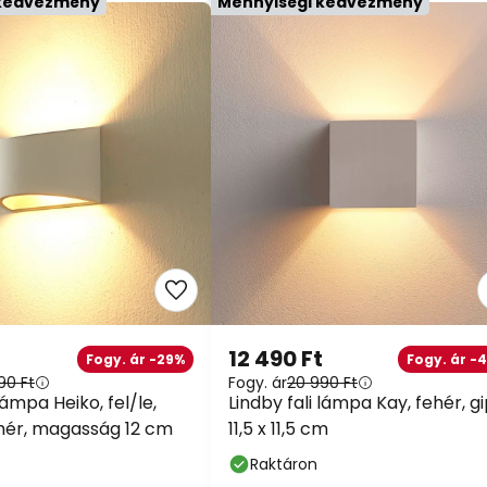
12 490 Ft
Fogy. ár -29%
Fogy. ár -4
90 Ft
Fogy. ár
20 990 Ft
lámpa Heiko, fel/le,
Lindby fali lámpa Kay, fehér,
ehér, magasság 12 cm
gipsz, 11,5 x 11,5 cm
Raktáron