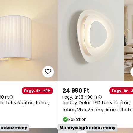
24 990 Ft
Fogy. ár -41%
Fogy. ár -2
0 Ft
Fogy. ár
33 490 Ft
e fali világítás, fehér,
Lindby Delar LED fali világítás,
fehér, 25 x 25 cm, dimmelhető
Raktáron
kedvezmény
Mennyiségi kedvezmény