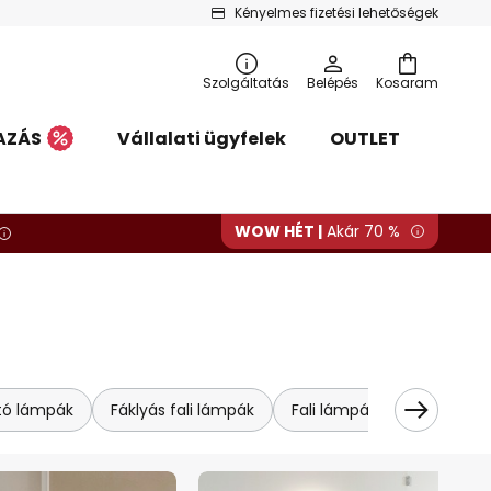
Kényelmes fizetési lehetőségek
Szolgáltatás
Belépés
Kosaram
AZÁS
Vállalati ügyfelek
OUTLET
WOW HÉT |
Akár 70 %
tó lámpák
Fáklyás fali lámpák
Fali lámpák
Fa fali lá