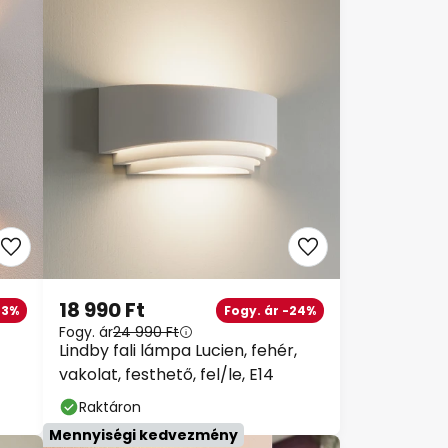
18 990 Ft
3%
Fogy. ár -24%
Fogy. ár
24 990 Ft
Lindby fali lámpa Lucien, fehér,
vakolat, festhető, fel/le, E14
Raktáron
Mennyiségi kedvezmény