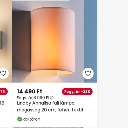
14 490 Ft
7%
Fogy. ár -23%
Fogy. ár
18 990 Ft
18
Lindby Annalisa fali lámpa,
magasság 20 cm, fehér, textil
Raktáron