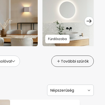
Fürdőszoba
olóval
További szűrők