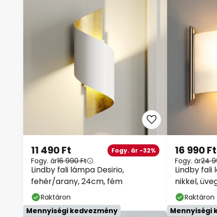
11 490 Ft
16 990 Ft
Fogy. ár -32%
Fogy. ár
16 990 Ft
Fogy. ár
24 9
Lindby fali lámpa Desirio,
Lindby fali 
fehér/arany, 24cm, fém
nikkel, üveg
Raktáron
Raktáron
Mennyiségi kedvezmény
Mennyiségi 