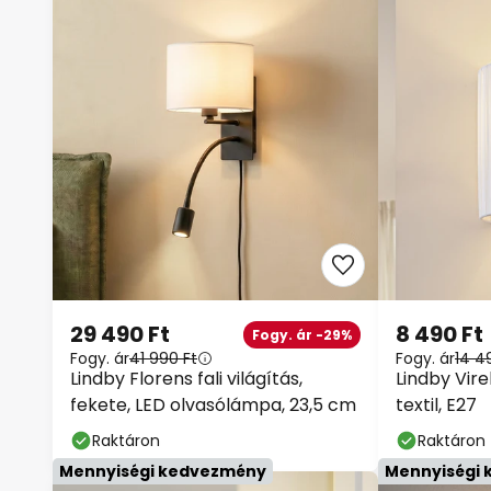
29 490 Ft
8 490 Ft
Fogy. ár -29%
Fogy. ár
41 990 Ft
Fogy. ár
14 49
Lindby Florens fali világítás,
Lindby Virell
fekete, LED olvasólámpa, 23,5 cm
textil, E27
Raktáron
Raktáron
Mennyiségi kedvezmény
Mennyiségi 