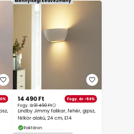
14 490 Ft
0%
Fogy. ár -54%
Fogy. ár
31 490 Ft
Lindby Jimmy falikar, fehér, gipsz,
félkör alakú, 24 cm, E14
Raktáron
Mennyiségi kedvezmény