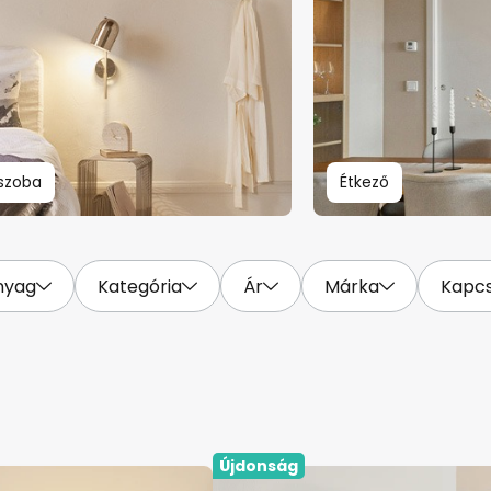
szoba
Étkező
nyag
Kategória
Ár
Márka
Kapcs
Újdonság