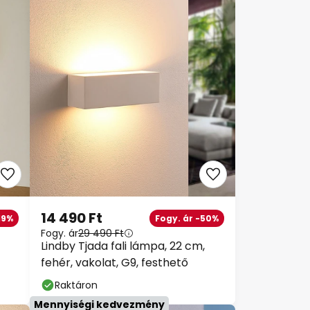
Bezárás
T
14 490 Ft
9%
Fogy. ár -50%
Fogy. ár
29 490 Ft
Lindby Tjada fali lámpa, 22 cm,
tt
fehér, vakolat, G9, festhető
Raktáron
tt
Mennyiségi kedvezmény