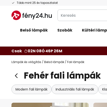
Ugrás
Több mint 25 év tapasztalat
a
Keresés
tartalomhoz
Belső lámpák
Szobák
Kültéri lámp
Csak
02N 08Ó 46P 24M
Lámpák és világítás
Belső lámpák
Fali lámpák
Fehér fali lámpák
Modern fali lámpák
Indusztriális fali lámpák
Kla