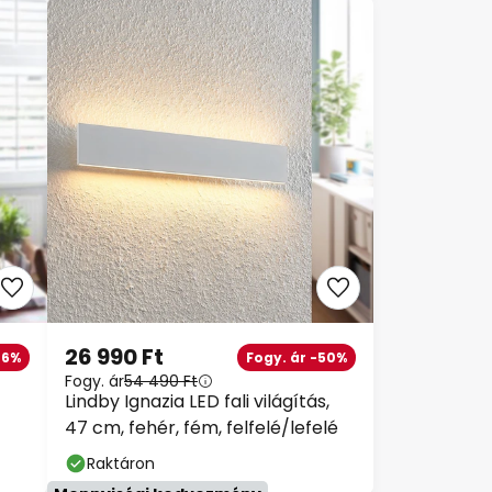
26 990 Ft
6%
Fogy. ár -50%
Fogy. ár
54 490 Ft
Lindby Ignazia LED fali világítás,
47 cm, fehér, fém, felfelé/lefelé
Raktáron
Mennyiségi kedvezmény