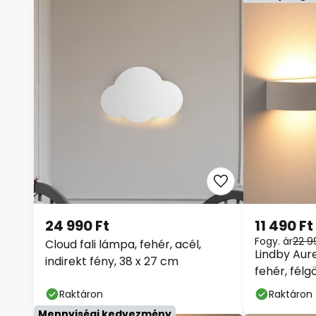
24 990 Ft
11 490 Ft
Fogy. ár
22 9
Cloud fali lámpa, fehér, acél,
Lindby Aurel
indirekt fény, 38 x 27 cm
fehér, fél
Raktáron
Raktáron
Mennyiségi kedvezmény