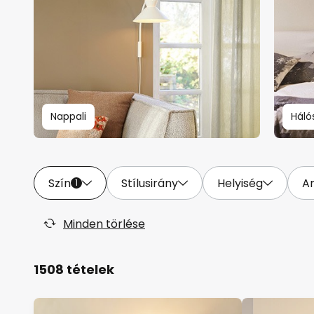
Nappali
Háló
Szín
Stílusirány
Helyiség
A
1
Minden törlése
1508 tételek