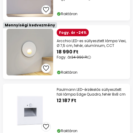
Raktáron
Mennyiségi kedvezmény
Fogy. ár -24%
Arcchio LED-es süllyesztett lámpa Vexi,
Ø 7,5 cm, fehér, alumínium, CCT
18 990 Ft
Fogy. ár
24 990 Ft
Raktáron
Paulmann LED-érzékelős süllyesztett
fali lámpa Edge Quadro, fehér 8x8 cm
12 187 Ft
Raktáron