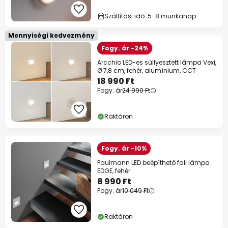
Szállítási idő: 5-8 munkanap
Mennyiségi kedvezmény
Fogy. ár -24%
Arcchio LED-es süllyesztett lámpa Vexi,
Ø 7,8 cm, fehér, alumínium, CCT
18 990 Ft
Fogy. ár
24 990 Ft
Raktáron
Fogy. ár -10%
Paulmann LED beépíthető fali lámpa
EDGE, fehér
8 990 Ft
Fogy. ár
10 049 Ft
Raktáron