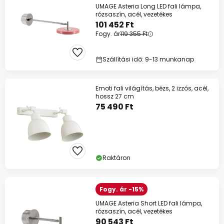
UMAGE Asteria Long LED fali lámpa,
rózsaszín, acél, vezetékes
101 452 Ft
Fogy. ár
119 355 Ft
Szállítási idő: 9-13 munkanap
Emoti fali világítás, bézs, 2 izzós, acél,
hossz 27 cm
75 490 Ft
Raktáron
Fogy. ár -15%
UMAGE Asteria Short LED fali lámpa,
rózsaszín, acél, vezetékes
90 543 Ft