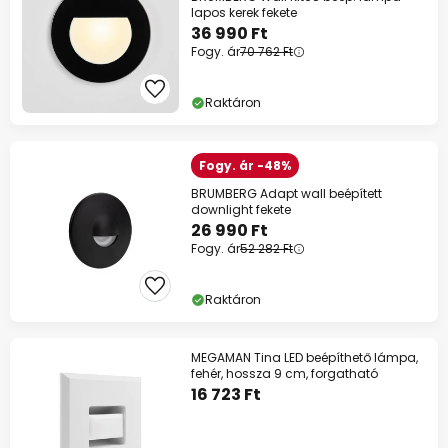
lapos kerek fekete
36 990 Ft
Fogy. ár
70 762 Ft
Raktáron
Fogy. ár -48%
BRUMBERG Adapt wall beépített
downlight fekete
26 990 Ft
Fogy. ár
52 282 Ft
Raktáron
MEGAMAN Tina LED beépíthető lámpa,
fehér, hossza 9 cm, forgatható
16 723 Ft