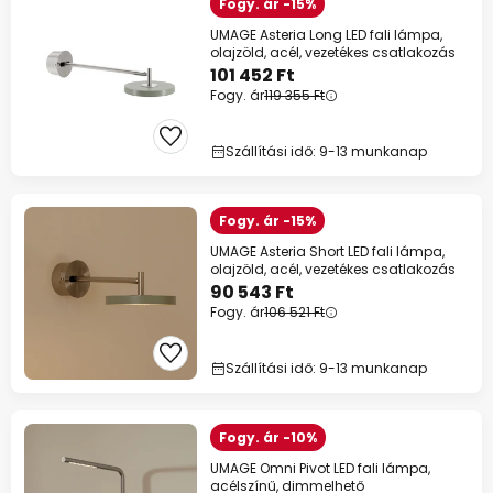
Fogy. ár -15%
UMAGE Asteria Long LED fali lámpa,
olajzöld, acél, vezetékes csatlakozás
101 452 Ft
Fogy. ár
119 355 Ft
Szállítási idő: 9-13 munkanap
Fogy. ár -15%
UMAGE Asteria Short LED fali lámpa,
olajzöld, acél, vezetékes csatlakozás
90 543 Ft
Fogy. ár
106 521 Ft
Szállítási idő: 9-13 munkanap
Fogy. ár -10%
UMAGE Omni Pivot LED fali lámpa,
acélszínű, dimmelhető