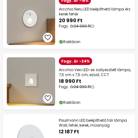
Fogy. ár -16%
Arcchio Neru LED beépíthető lámpa érz.
kerek fehér
20 990 Ft
Fogy. ár
24 990 Ft
Raktáron
Fogy. ár -24%
Arcchio Vexi LED-es süllyesztett lámpa,
7,5 cm x 7,5 cm, ezüst, CCT
18 990 Ft
Fogy. ár
24 990 Ft
Raktáron
Paulmann LED beépíthető fali lámpa
Wall, fehér, kerek, műanyag
12 187 Ft