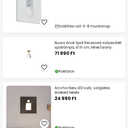
Szállítási idő: 5-8 munkanap
Nuura Anoli Spot Recessed süllyesztett
spotlámpa, Ø 10 cm, fehér/arany
71 990 Ft
Raktáron
Arcchio Neru LED sülly. szögletes
érzékelő fekete
24 990 Ft
Raktáron