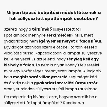
Milyen típusú beépítési módok léteznek a
fali süllyesztett spotlámpák esetében?
Szereti, hogy a
térkímélő
süllyesztett fali
spotlámpák mennyire
térkímélőek
? Mi is, mert
gyakorlatilag nem
igényelnek helyet a falon kívül
.
Egy dolgot azonban szem előtt kell tartani ezzel a
világítástípussal kapcsolatban: a lámpát süllyesztve
kell elhelyezni. Ez azt jelenti, hogy
tényleg kell egy
kis hely a falon
. És nem is olyan könnyű felszerelni,
mint egy közönséges mennyezeti lámpát. A legjobb,
ha a
megbízható villanyszerelő
segítségét kéri -
és átadja neki a
gyakorlati
szerelési útmutatót
,
amelyet minden süllyesztett fali lámpa tartalmaz.
De még mindig kíváncsi arra, hogyan szerelik be a
süllyesztett fali spotlámpákat? Rendben, a