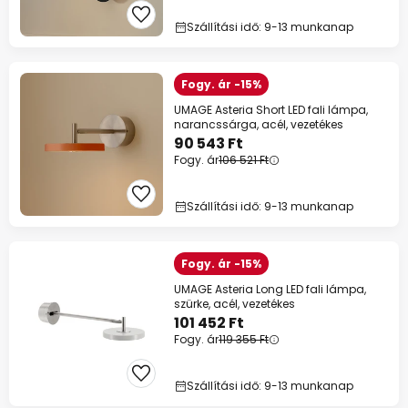
Szállítási idő: 9-13 munkanap
Fogy. ár -15%
UMAGE Asteria Short LED fali lámpa,
narancssárga, acél, vezetékes
90 543 Ft
Fogy. ár
106 521 Ft
Szállítási idő: 9-13 munkanap
Fogy. ár -15%
UMAGE Asteria Long LED fali lámpa,
szürke, acél, vezetékes
101 452 Ft
Fogy. ár
119 355 Ft
Szállítási idő: 9-13 munkanap