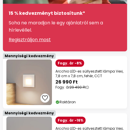
15 % kedvezményt biztosítunk*
Soha ne maradjon le egy ajánlatról sem a
hírlevéllel.
Regisztráljon most
Mennyiségi kedvezmény
Fogy. ár -8%
Arcchio LED-es süllyesztett lámpa Vexi,
7,8 cm x 7,8 cm, fehér, CCT
26 990 Ft
Fogy. ár
29 490 Ft
Raktáron
Mennyiségi kedvezmény
Fogy. ár -16%
Arcchio LED-es süllyesztett lámpa Vexi,