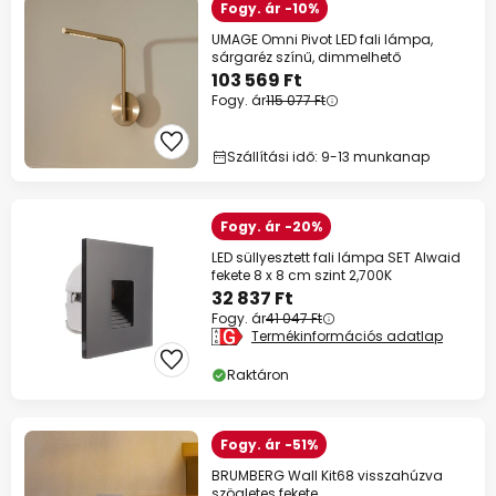
Fogy. ár -10%
UMAGE Omni Pivot LED fali lámpa,
sárgaréz színű, dimmelhető
103 569 Ft
Fogy. ár
115 077 Ft
Szállítási idő: 9-13 munkanap
Fogy. ár -20%
LED süllyesztett fali lámpa SET Alwaid
fekete 8 x 8 cm szint 2,700K
32 837 Ft
Fogy. ár
41 047 Ft
Termékinformációs adatlap
Raktáron
Fogy. ár -51%
BRUMBERG Wall Kit68 visszahúzva
szögletes fekete