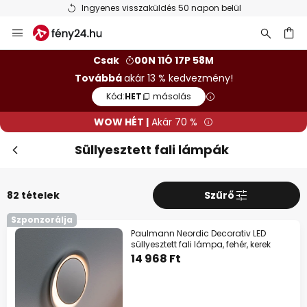
Ingyenes visszaküldés 50 napon belül
Ugrás
Be
WOW HÉT
a
tartalomhoz
sés
10%
39 990 Ft felett
Csak
00N 11Ó 17P 56M
Továbbá
akár 13 % kedvezmény!
13%
59 990 Ft felett
Kód:
HET
másolás
szinte mindenre*
WOW HÉT |
Akár 70 %
Kód:
HET
másolás
Süllyesztett fali lámpák
Spórolj most
82 tételek
Szűrő
*Mentes gyartok
Szponzorálja
Paulmann Neordic Decorativ LED
süllyesztett fali lámpa, fehér, kerek
14 968 Ft