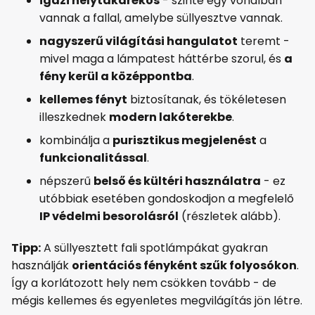
igazi helytakarékos
- szinte egy vonalban
vannak a fallal, amelybe süllyesztve vannak.
nagyszerű világítási hangulatot
teremt -
mivel maga a lámpatest háttérbe szorul, és
a
fény kerül a középpontba
.
kellemes fényt
biztosítanak, és tökéletesen
illeszkednek
modern lakóterekbe
.
kombinálja a
purisztikus megjelenést
a
funkcionalitással
.
népszerű
belső és kültéri használatra
- ez
utóbbiak esetében gondoskodjon a megfelelő
IP védelmi besorolásról
(részletek alább).
Tipp:
A süllyesztett fali spotlámpákat gyakran
használják
orientációs fényként szűk folyosókon
.
Így a korlátozott hely nem csökken tovább - de
mégis kellemes és egyenletes megvilágítás jön létre.