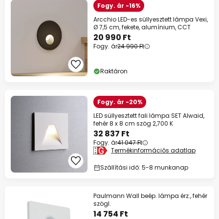
Fogy. ár -16%
Arcchio LED-es süllyesztett lámpa Vexi,
Ø 7,5 cm, fekete, alumínium, CCT
20 990 Ft
Fogy. ár
24 990 Ft
Raktáron
Fogy. ár -20%
LED süllyesztett fali lámpa SET Alwaid,
fehér 8 x 8 cm szög 2,700 K
32 837 Ft
Fogy. ár
41 047 Ft
Termékinformációs adatlap
Szállítási idő: 5-8 munkanap
Paulmann Wall beép. lámpa érz., fehér
szögl.
14 754 Ft