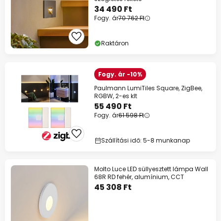
34 490 Ft
Fogy. ár
70 762 Ft
Raktáron
Fogy. ár -10%
Paulmann LumiTiles Square, ZigBee,
RGBW, 2-es klt
55 490 Ft
Fogy. ár
61 598 Ft
Szállítási idő: 5-8 munkanap
Molto Luce LED süllyesztett lámpa Wall
68R RD fehér, alumínium, CCT
45 308 Ft