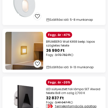
Szállítási idő: 5-8 munkanap
Fogy. ár -47%
BRUMBERG Wall Kit68 beép. lapos
szögletes fekete
36 990 Ft
Fogy. ár
70 762 Ft
Szállítási idő: 9-13 munkanap
Fogy. ár -20%
LED süllyesztett fali lámpa SET Alwaid
fekete 8x8 cm szög 2,700 K
32 837 Ft
Fogy. ár
41 047 Ft
Termékinformációs adatlap