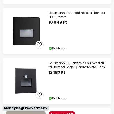
Paulmann LED beépíthető fali lámpa
EDGE, fekete
10 049 Ft
Raktáron
Paulmann LED-érzékelős süllyesztett
fali lámpa Edge Quadro fekete 8 cm
12 187 Ft
Raktáron
Mennyiségi kedvezmény