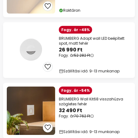
Raktáron
Fogy. ár -48%
BRUMBERG Adapt wall LED beépített
spot, matt fehér
26 990 Ft
Fogy. ár
52 282 Ft
Szállítási idő: 9-13 munkanap
Fogy. ár -54%
BRUMBERG Wall Kit68 visszahúzva
szögletes fehér
32 490 Ft
Fogy. ár
70 762 Ft
Szállítási idő: 9-13 munkanap