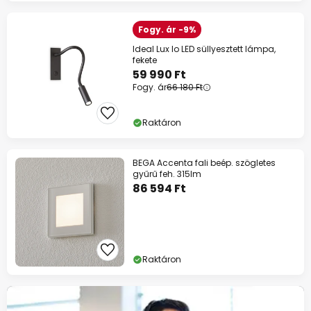
Fogy. ár -9%
Ideal Lux Io LED süllyesztett lámpa,
fekete
59 990 Ft
Fogy. ár
66 180 Ft
Raktáron
BEGA Accenta fali beép. szögletes
gyűrű feh. 315lm
86 594 Ft
Raktáron