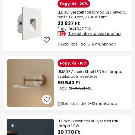
Fogy. ár -20%
LED süllyesztett fali lámpa SET Alwaid,
fehér 8 x 8 cm, 2,700 K szint
32 837 Ft
Fogy. ár
41 047 Ft
Termékinformációs adatlap
Szállítási idő: 5-8 munkanap
Fogy. ár -15%
UMAGE Asteria Short LED fali lámpa,
szürke, acél, vezetékes
90 543 Ft
Fogy. ár
106 521 Ft
Szállítási idő: 9-13 munkanap
LED Wall Down fali süllyesztett fali
lámpa 1.8W
20 770 Ft