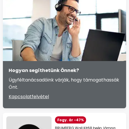
Hogyan segíthetünk Önnek?
Ügyféltanácsadóink várják, hogy támogathassák
Önt.
Kapcsolatfelvétel
Fogy. ár -47%
BRUMBERG Wall Kit68 beép. lámpa