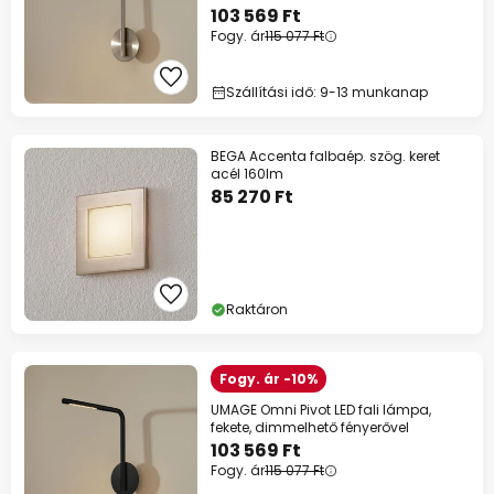
103 569 Ft
Fogy. ár
115 077 Ft
Szállítási idő: 9-13 munkanap
BEGA Accenta falbaép. szög. keret
acél 160lm
85 270 Ft
Raktáron
Fogy. ár -10%
UMAGE Omni Pivot LED fali lámpa,
fekete, dimmelhető fényerővel
103 569 Ft
Fogy. ár
115 077 Ft