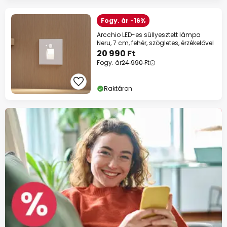
Fogy. ár -16%
Arcchio LED-es süllyesztett lámpa
Neru, 7 cm, fehér, szögletes, érzékelővel
20 990 Ft
Fogy. ár
24 990 Ft
Raktáron