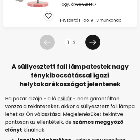
Fogy. ár
106 521 Ft
Szállítási idő: 9-13 munkanap
Oldal
1
2
Előző
Következő
A süllyesztett fali lámpatestek nagy
fénykibocsátással igazi
helytakarékosságot jelentenek
Ha pazar dizájn - a là
csillár
- nem garantáltan
vonzza a tekinteteket, akkor a süllyesztett fali lámpa
lehet az Ön választása. Megjelenésüket tekintve
pontosan az ellentéteik, de
számos meggyőző
előnyt
kínálnak: