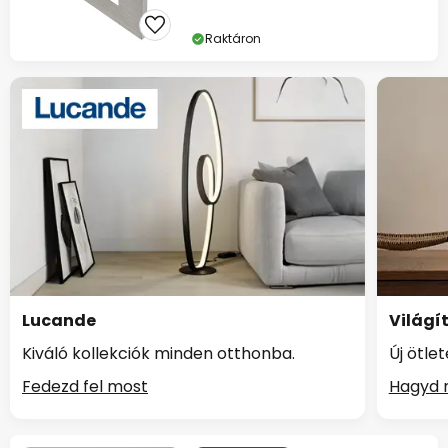
Raktáron
Lucande
Világí
Kiváló kollekciók minden otthonba.
Új ötle
Fedezd fel most
Hagyd m