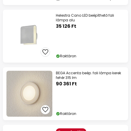
Helestra Cano LED beépíthető fali
lámpa alu
35 126 Ft
Raktáron
BEGA Accenta beép. fali lámpa kerek
fehér 315 lm
90 361 Ft
Raktáron