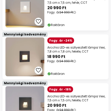
7,5 cm x 7,5 cm, fehér, CCT
20 990 Ft
Fogy. ár
24 990 Ft
Raktáron
Mennyiségi kedvezmény
Fogy. ár -24%
Arcchio LED-es süllyesztett lámpa Vexi,
7,8 cm x 7,8 cm, fekete, CCT
18 990 Ft
Fogy. ár
24 990 Ft
Raktáron
Mennyiségi kedvezmény
Fogy. ár -16%
Arcchio LED-es süllyesztett lámpa Vexi,
7,5 cm x 7,5 cm, fekete, CCT
20 990 Ft
Fogy. ár
24 990 Ft