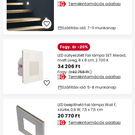
Termékinformációs adatlap
Szállítási idő: 7-11 munkanap
Fogy. ár -20%
LED süllyesztett fali lámpa SET Alwaid,
matt üveg, 8 x 8 cm, 2.700 K
34 206 Ft
Fogy. ár
42 758 Ft
Termékinformációs adatlap
Szállítási idő: 5-8 munkanap
LED beépíthető fali lámpa Wall F,
szürke, 0,9 W, 7,5 x 7,5 cm
20 770 Ft
Termékinformációs adatlap