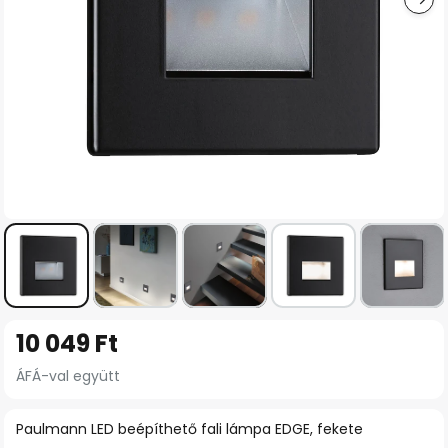
Ugrás
10 049 Ft
a
képgaléria
ÁFÁ-val együtt
elejére
Paulmann LED beépíthető fali lámpa EDGE, fekete