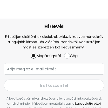
Hírlevél
Értesüljön elsőként az akciókról, exkluzív kedvezményekről,
a legújabb lámpa- és világítási trendekről. Regisztráljon
most és szerezzen 15% kedvezményt!
Magánügyfél
Cég
Iratkozzon fel
A leiratkozás bármikor lehetséges a leiratkozási link segítségével,
amelyet minden hírlevélben megtalál, vagy a
kapcsolatfelvételi