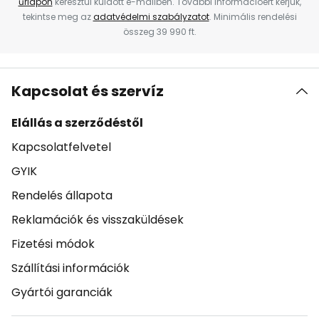
űrlapon
keresztül küldött e-mailben. További információért kérjük,
tekintse meg az
adatvédelmi szabályzatot
. Minimális rendelési
összeg 39 990 ft.
Kapcsolat és szervíz
Elállás a szerződéstől
Kapcsolatfelvetel
GYIK
Rendelés állapota
Reklamációk és visszaküldések
Fizetési módok
Szállítási információk
Gyártói garanciák