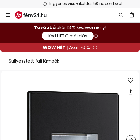
Ingyenes visszaküldés 50 napon belül
Ugrás
a
tartalomhoz
sés
Továbbá
akár 13 % kedvezmény!
Kód:
HET
másolás
WOW HÉT |
Akár 70 %
Süllyesztett fali lámpák
Ugrás
a
képgaléria
végére