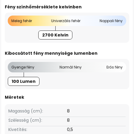
Fény színhőmérséklete kelvinben
Meleg fehér
Univerzális fehér
Nappali fény
2700 Kelvin
Kibocsátott fény mennyisége lumenben
Gyenge fény
Normál fény
Erős fény
100 Lumen
Méretek
Magasság (cm):
8
Szélesség (cm):
8
Kivetítés:
0,5