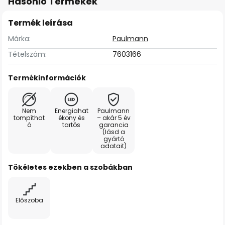
Hasonló Termékek
Termék leírása
Márka:
Paulmann
Tételszám:
7603166
Termékinformációk
Nem
Energiahat
Paulmann
tompíthat
ékony és
– akár 5 év
ó
tartós
garancia
(lásd a
gyártó
adatait)
Tökéletes ezekben a szobákban
Előszoba