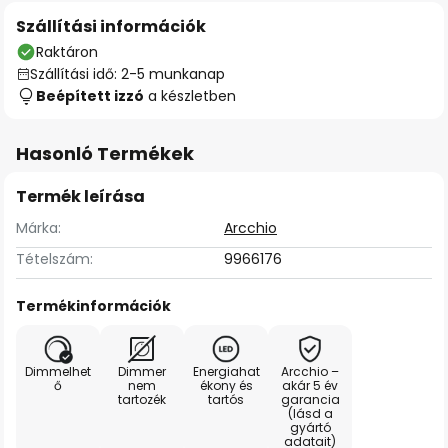
Szállítási információk
Raktáron
Szállítási idő: 2-5 munkanap
Beépített izzó
a készletben
Hasonló Termékek
Termék leírása
Márka:
Arcchio
Tételszám:
9966176
Termékinformációk
Dimmelhet
Dimmer
Energiahat
Arcchio –
ő
nem
ékony és
akár 5 év
tartozék
tartós
garancia
(lásd a
gyártó
adatait)