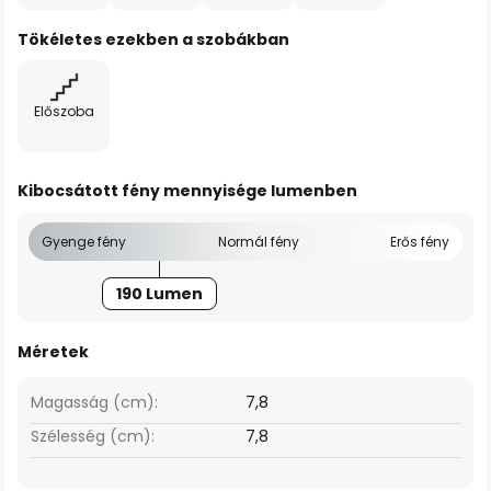
Tökéletes ezekben a szobákban
Előszoba
Kibocsátott fény mennyisége lumenben
Gyenge fény
Normál fény
Erős fény
190 Lumen
Méretek
Magasság (cm):
7,8
Szélesség (cm):
7,8