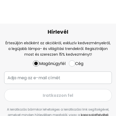
Hírlevél
Értesüljön elsőként az akciókról, exkluzív kedvezményekről,
a legújabb lámpa- és világítási trendekről. Regisztráljon
most és szerezzen 15% kedvezményt!
Magánügyfél
Cég
Iratkozzon fel
A leiratkozás bármikor lehetséges a leiratkozási link segítségével,
amelyet minden hírlevélben megtalál, vagy a
kapcsolatfelvételi