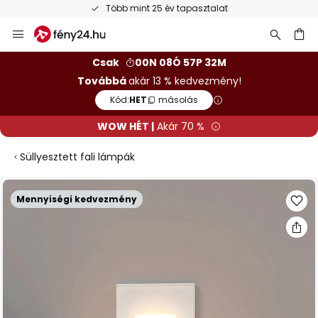
Több mint 25 év tapasztalat
Ugrás
a
tartalomhoz
sés
Csak
00N 08Ó 57P 31M
Továbbá
akár 13 % kedvezmény!
Kód:
HET
másolás
WOW HÉT |
Akár 70 %
Süllyesztett fali lámpák
Ugrás
Mennyiségi kedvezmény
a
képgaléria
végére