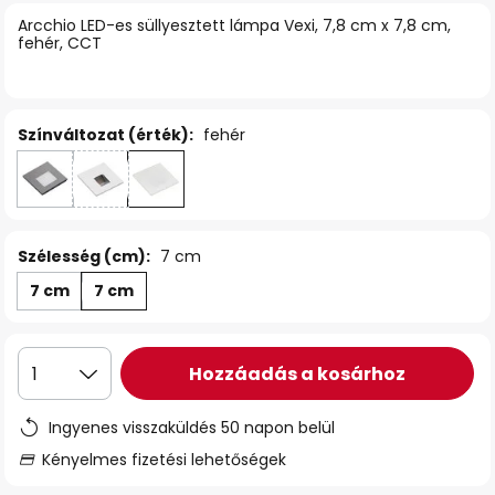
Arcchio LED-es süllyesztett lámpa Vexi, 7,8 cm x 7,8 cm,
fehér, CCT
Színváltozat (érték):
fehér
Szélesség (cm):
7 cm
7 cm
7 cm
Hozzáadás a kosárhoz
1
Ingyenes visszaküldés 50 napon belül
Kényelmes fizetési lehetőségek