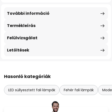
További információ
Termékleírás
Felülvizsgálat
Letöltések
Hasonló kategóriák
LED süllyesztett fali lámpák
Fehér fali lámpák
Moder