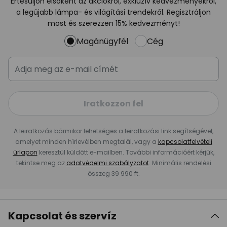
Értesüljön elsőként az akciókról, exkluzív kedvezményekről,
a legújabb lámpa- és világítási trendekről. Regisztráljon
most és szerezzen 15% kedvezményt!
Magánügyfél
Cég
Iratkozzon fel
A leiratkozás bármikor lehetséges a leiratkozási link segítségével,
amelyet minden hírlevélben megtalál, vagy a
kapcsolatfelvételi
űrlapon
keresztül küldött e-mailben. További információért kérjük,
tekintse meg az
adatvédelmi szabályzatot
. Minimális rendelési
összeg 39 990 ft.
Kapcsolat és szervíz