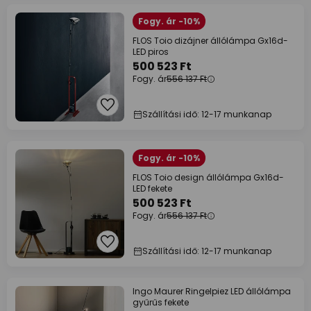
Fogy. ár -10%
FLOS Toio dizájner állólámpa Gx16d-
LED piros
500 523 Ft
Fogy. ár
556 137 Ft
Szállítási idő: 12-17 munkanap
Fogy. ár -10%
FLOS Toio design állólámpa Gx16d-
LED fekete
500 523 Ft
Fogy. ár
556 137 Ft
Szállítási idő: 12-17 munkanap
Ingo Maurer Ringelpiez LED állólámpa
gyűrűs fekete