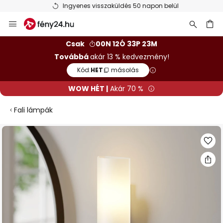
Ingyenes visszaküldés 50 napon belül
Ugrás
a
tartalomhoz
sés
Csak
00N 12Ó 33P 23M
Továbbá
akár 13 % kedvezmény!
Kód:
HET
másolás
WOW HÉT |
Akár 70 %
Fali lámpák
Ugrás
a
képgaléria
végére