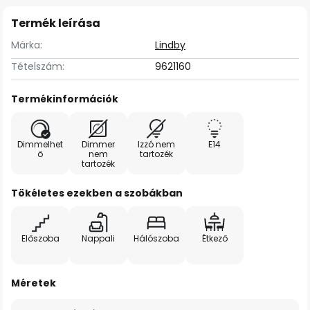
Termék leírása
Márka:
Lindby
Tételszám:
9621160
Termékinformációk
Dimmelhet
Dimmer
Izzó nem
E14
ő
nem
tartozék
tartozék
Tökéletes ezekben a szobákban
Előszoba
Nappali
Hálószoba
Étkező
Méretek