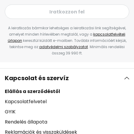
Iratkozzon fel
A leiratkozás bármikor lehetséges a leiratkozási link segítségével,
amelyet minden hírlevélben megtalál, vagy a
kapcsolatfelvételi
űrlapon
keresztül küldött e-mailben. További információért kérjük,
tekintse meg az
adatvédelmi szabályzatot
. Minimális rendelési
összeg 39 990 ft.
Kapcsolat és szervíz
Elállás a szerződéstől
Kapcsolatfelvetel
GYIK
Rendelés állapota
Reklamációk és visszaküldések