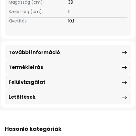
Magasság (cm):
39
Szélesség (cm):
11
Kivetítés:
10,1
További információ
Termékleírás
Felülvizsgálat
Letöltések
Hasonló kategóriák