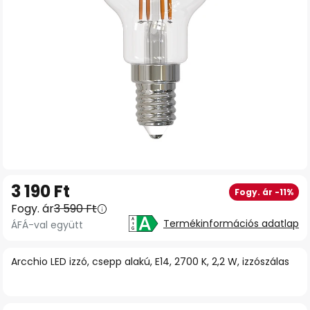
Ugrás
3 190 Ft
Fogy. ár -11%
a
Fogy. ár
3 590 Ft
képgaléria
Termékinformációs adatlap
ÁFÁ-val együtt
elejére
Arcchio LED izzó, csepp alakú, E14, 2700 K, 2,2 W, izzószálas