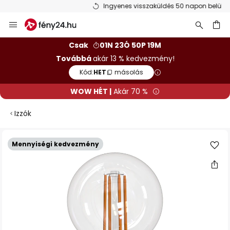
Ingyenes visszaküldés 50 napon belül
Ugrás
a
tartalomhoz
sés
Csak
01N 23Ó 50P 19M
Továbbá
akár 13 % kedvezmény!
Kód:
HET
másolás
WOW HÉT |
Akár 70 %
Izzók
Ugrás
Mennyiségi kedvezmény
a
képgaléria
végére