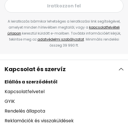
Iratkozzon fel
A leiratkozás bármikor lehetséges a leiratkozási link segítségével,
amelyet minden hírlevélben megtalál, vagy a
kapcsolatfelvételi
űrlapon
keresztül küldött e-mailben. További információért kérjük,
tekintse meg az
adatvédelmi szabályzatot
. Minimális rendelési
összeg 39 990 ft.
Kapcsolat és szervíz
Elállás a szerződéstől
Kapcsolatfelvetel
GYIK
Rendelés állapota
Reklamációk és visszaküldések