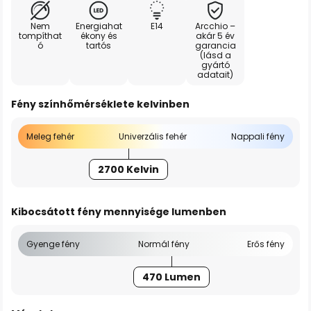
Nem
Energiahat
E14
Arcchio –
tompíthat
ékony és
akár 5 év
ó
tartós
garancia
(lásd a
gyártó
adatait)
Fény színhőmérséklete kelvinben
Meleg fehér
Univerzális fehér
Nappali fény
2700 Kelvin
Kibocsátott fény mennyisége lumenben
Gyenge fény
Normál fény
Erős fény
470 Lumen