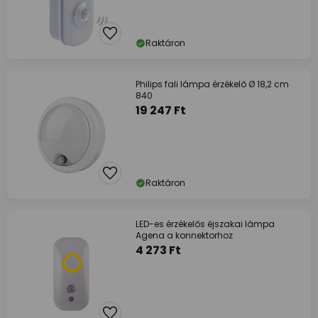
Raktáron
Philips fali lámpa érzékelő Ø 18,2 cm
840
19 247 Ft
Raktáron
LED-es érzékelős éjszakai lámpa
Agena a konnektorhoz
4 273 Ft