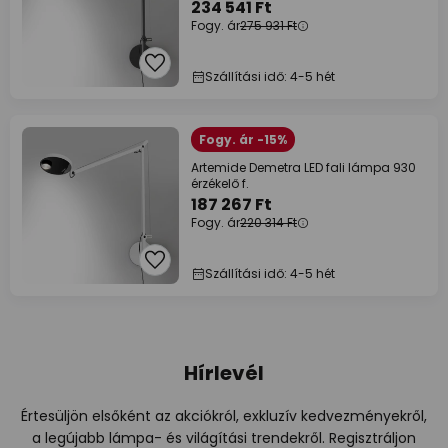
234 541 Ft
Fogy. ár
275 931 Ft
Szállítási idő: 4-5 hét
Fogy. ár -15%
Artemide Demetra LED fali lámpa 930
érzékelő f.
187 267 Ft
Fogy. ár
220 314 Ft
Szállítási idő: 4-5 hét
Hírlevél
Értesüljön elsőként az akciókról, exkluzív kedvezményekről,
a legújabb lámpa- és világítási trendekről. Regisztráljon