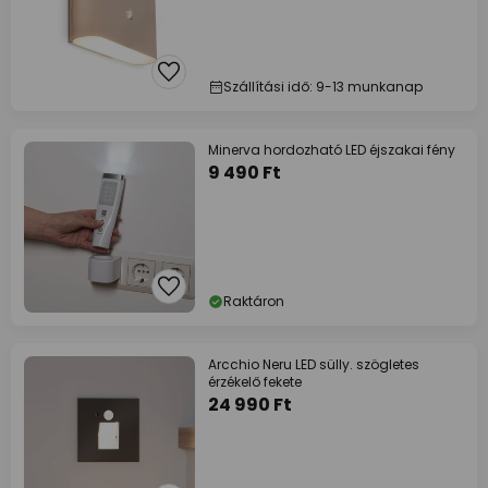
Szállítási idő: 9-13 munkanap
Minerva hordozható LED éjszakai fény
9 490 Ft
Raktáron
Arcchio Neru LED sülly. szögletes
érzékelő fekete
24 990 Ft