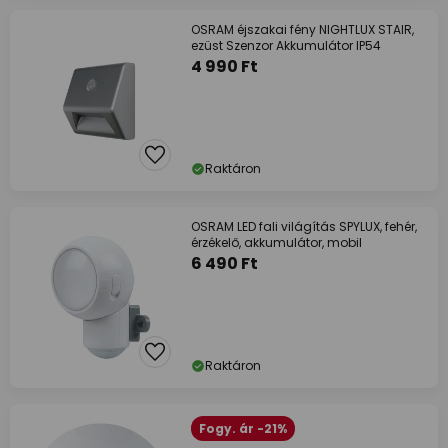
OSRAM éjszakai fény NIGHTLUX STAIR,
ezüst Szenzor Akkumulátor IP54
4 990 Ft
Raktáron
OSRAM LED fali világítás SPYLUX, fehér,
érzékelő, akkumulátor, mobil
6 490 Ft
Raktáron
Fogy. ár -21%