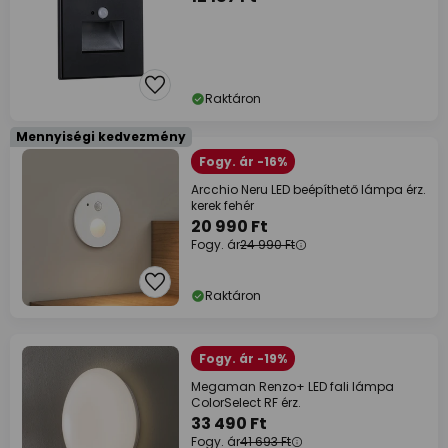
Raktáron
Mennyiségi kedvezmény
Fogy. ár -16%
Arcchio Neru LED beépíthető lámpa érz.
kerek fehér
20 990 Ft
Fogy. ár
24 990 Ft
Raktáron
Fogy. ár -19%
Megaman Renzo+ LED fali lámpa
ColorSelect RF érz.
33 490 Ft
Fogy. ár
41 693 Ft