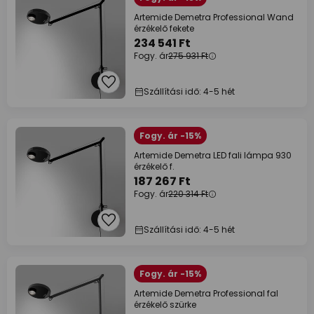
Artemide Demetra Professional Wand
érzékelő fekete
234 541 Ft
Fogy. ár
275 931 Ft
Szállítási idő: 4-5 hét
Fogy. ár -15%
Artemide Demetra LED fali lámpa 930
érzékelő f.
187 267 Ft
Fogy. ár
220 314 Ft
Szállítási idő: 4-5 hét
Fogy. ár -15%
Artemide Demetra Professional fal
érzékelő szürke