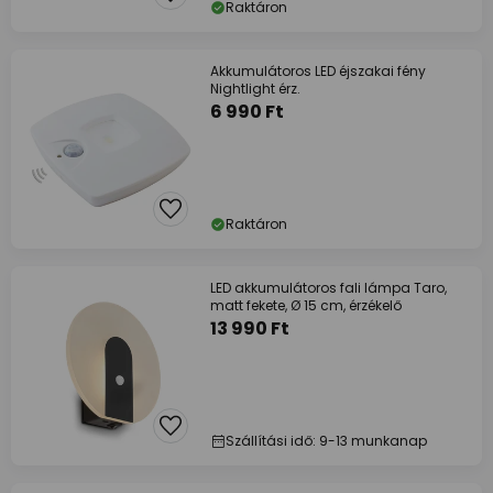
Raktáron
Akkumulátoros LED éjszakai fény
Nightlight érz.
6 990 Ft
Raktáron
LED akkumulátoros fali lámpa Taro,
matt fekete, Ø 15 cm, érzékelő
13 990 Ft
Szállítási idő: 9-13 munkanap