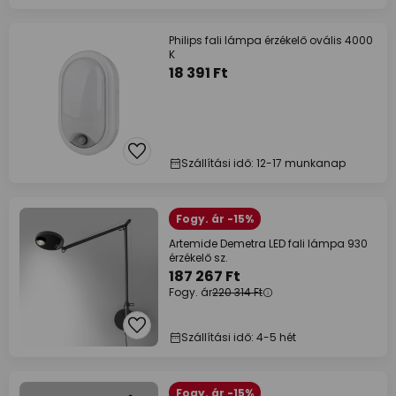
Philips fali lámpa érzékelő ovális 4000
K
18 391 Ft
Szállítási idő: 12-17 munkanap
Fogy. ár -15%
Artemide Demetra LED fali lámpa 930
érzékelő sz.
187 267 Ft
Fogy. ár
220 314 Ft
Szállítási idő: 4-5 hét
Fogy. ár -15%