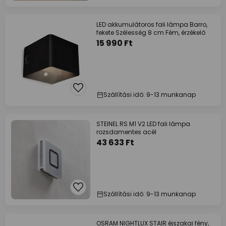
LED akkumulátoros fali lámpa Barro,
fekete Szélesség 8 cm Fém, érzékelő
15 990 Ft
Szállítási idő: 9-13 munkanap
STEINEL RS M1 V2 LED fali lámpa
rozsdamentes acél
43 633 Ft
Szállítási idő: 9-13 munkanap
OSRAM NIGHTLUX STAIR éjszakai fény,