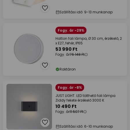
Szállítási idő: 9-13 munkanap
Fogy. ár -29%
Hatton fali lámpa, Ø 30 cm, érzékelő, 2
x E27, fehér, IP65
53 990 Ft
Fogy. ár
76 148 Ft
Raktáron
Fogy. ár -8%
JUST LIGHT. LED tölthető fali lámpa
Ziddy fekete érzékelő 3000 K
10 490 Ft
Fogy. ár
11 507 Ft
Szállítási idő: 6-10 munkanap