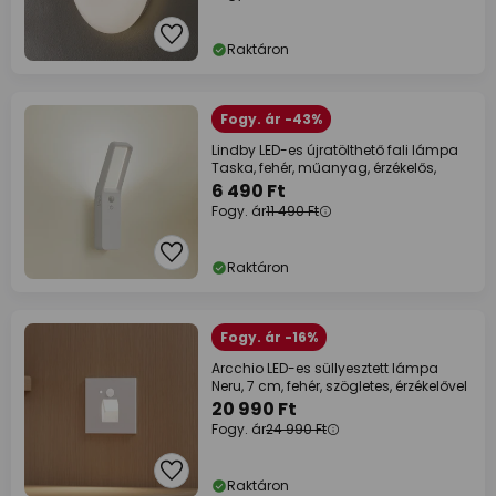
Raktáron
Fogy. ár -43%
Lindby LED-es újratölthető fali lámpa
Taska, fehér, műanyag, érzékelős,
6 490 Ft
Fogy. ár
11 490 Ft
Raktáron
Fogy. ár -16%
Arcchio LED-es süllyesztett lámpa
Neru, 7 cm, fehér, szögletes, érzékelővel
20 990 Ft
Fogy. ár
24 990 Ft
Raktáron