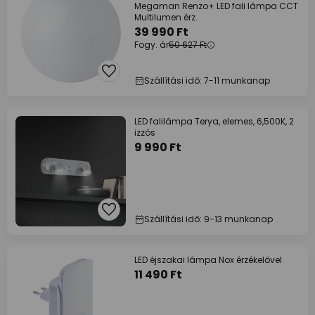
Megaman Renzo+ LED fali lámpa CCT
Multilumen érz.
39 990 Ft
Fogy. ár
50 627 Ft
Szállítási idő: 7-11 munkanap
LED falilámpa Terya, elemes, 6,500K, 2
izzós
9 990 Ft
Szállítási idő: 9-13 munkanap
LED éjszakai lámpa Nox érzékelővel
11 490 Ft