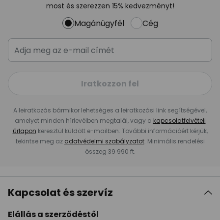
most és szerezzen 15% kedvezményt!
Magánügyfél
Cég
Iratkozzon fel
A leiratkozás bármikor lehetséges a leiratkozási link segítségével,
amelyet minden hírlevélben megtalál, vagy a
kapcsolatfelvételi
űrlapon
keresztül küldött e-mailben. További információért kérjük,
tekintse meg az
adatvédelmi szabályzatot
. Minimális rendelési
összeg 39 990 ft.
Kapcsolat és szervíz
Elállás a szerződéstől