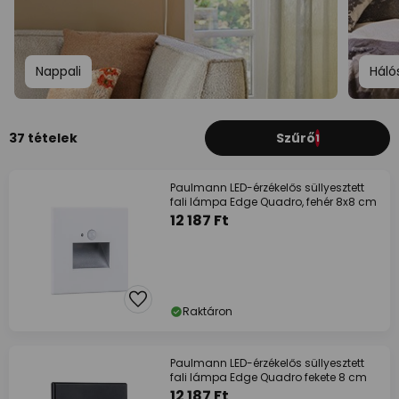
Nappali
Háló
37 tételek
Szűrő
1
Paulmann LED-érzékelős süllyesztett
fali lámpa Edge Quadro, fehér 8x8 cm
12 187 Ft
Raktáron
Paulmann LED-érzékelős süllyesztett
fali lámpa Edge Quadro fekete 8 cm
12 187 Ft