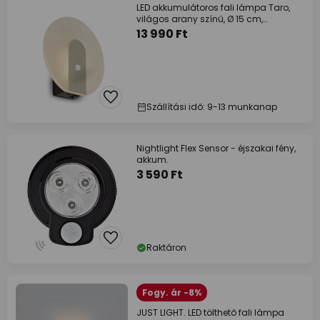
LED akkumulátoros fali lámpa Taro,
világos arany színű, Ø 15 cm,
érzékelővel
13 990 Ft
Szállítási idő: 9-13 munkanap
Nightlight Flex Sensor - éjszakai fény,
akkum.
3 590 Ft
Raktáron
Fogy. ár -8%
JUST LIGHT. LED tölthető fali lámpa