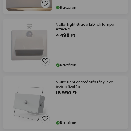
Raktáron
Müller Light Grada LED fali lámpa
érzékelő
4 490 Ft
Raktáron
Müller Licht orientációs fény Riva
érzékelővel 3s
16 990 Ft
Raktáron