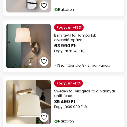
Raktáron
Fogy. ár -18%
Berni textil fali lámpa LED
olvasólámpával
63 990 Ft
Fogy. ár
78 143 Ft
Szállítási idő: 8-12 munkanap
Fogy. ár -11%
Sweden fali világítás fa állvánnyal,
antik fehér
35 490 Ft
Fogy. ár
39 990 Ft
Raktáron