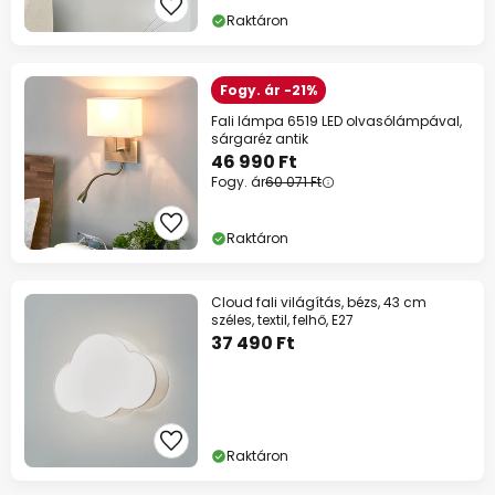
Raktáron
Fogy. ár -21%
Fali lámpa 6519 LED olvasólámpával,
sárgaréz antik
46 990 Ft
Fogy. ár
60 071 Ft
Raktáron
Cloud fali világítás, bézs, 43 cm
széles, textil, felhő, E27
37 490 Ft
Raktáron