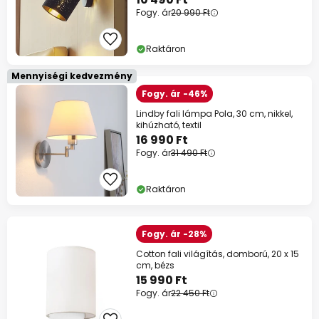
Fogy. ár
20 990 Ft
Raktáron
Mennyiségi kedvezmény
Fogy. ár -46%
Lindby fali lámpa Pola, 30 cm, nikkel,
kihúzható, textil
16 990 Ft
Fogy. ár
31 490 Ft
Raktáron
Fogy. ár -28%
Cotton fali világítás, domború, 20 x 15
cm, bézs
15 990 Ft
Fogy. ár
22 450 Ft