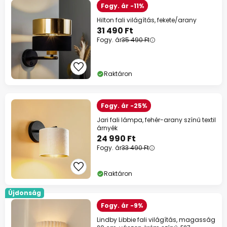
Fogy. ár -11%
Hilton fali világítás, fekete/arany
31 490 Ft
Fogy. ár
35 490 Ft
Raktáron
Fogy. ár -25%
Jari fali lámpa, fehér-arany színű textil
árnyék
24 990 Ft
Fogy. ár
33 490 Ft
Raktáron
Újdonság
Fogy. ár -9%
Lindby Libbie fali világítás, magasság