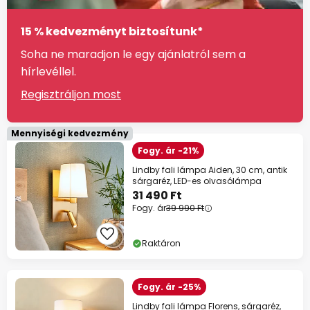
15 % kedvezményt biztosítunk*
Soha ne maradjon le egy ajánlatról sem a
hírlevéllel.
Regisztráljon most
Mennyiségi kedvezmény
Fogy. ár -21%
Lindby fali lámpa Aiden, 30 cm, antik
sárgaréz, LED-es olvasólámpa
31 490 Ft
Fogy. ár
39 990 Ft
Raktáron
Fogy. ár -25%
Lindby fali lámpa Florens, sárgaréz,