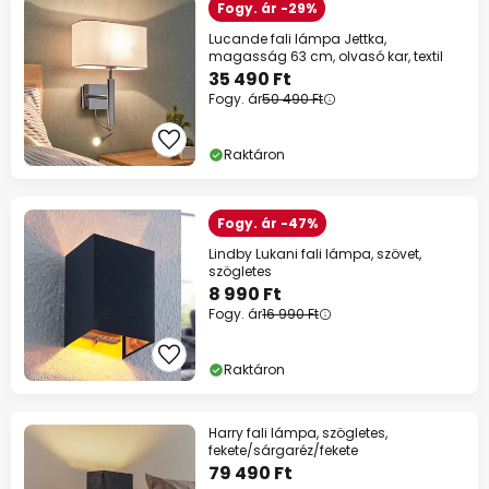
Fogy. ár -29%
Lucande fali lámpa Jettka,
magasság 63 cm, olvasó kar, textil
35 490 Ft
Fogy. ár
50 490 Ft
Raktáron
Fogy. ár -47%
Lindby Lukani fali lámpa, szövet,
szögletes
8 990 Ft
Fogy. ár
16 990 Ft
Raktáron
Harry fali lámpa, szögletes,
fekete/sárgaréz/fekete
79 490 Ft