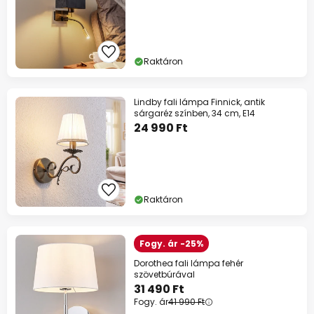
Raktáron
Lindby fali lámpa Finnick, antik
sárgaréz színben, 34 cm, E14
24 990 Ft
Raktáron
Fogy. ár -25%
Dorothea fali lámpa fehér
szövetbúrával
31 490 Ft
Fogy. ár
41 990 Ft