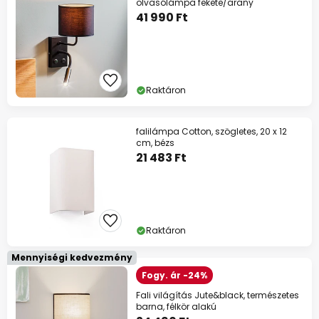
olvasólámpa fekete/arany
41 990 Ft
Raktáron
falilámpa Cotton, szögletes, 20 x 12
cm, bézs
21 483 Ft
Raktáron
Mennyiségi kedvezmény
Fogy. ár -24%
Fali világítás Jute&black, természetes
barna, félkör alakú