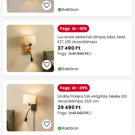
Raktáron
Fogy. ár -10%
Lucande Lieske fali lámpa, bézs, textil,
E27, LED olvasólámpa
37 490 Ft
Fogy. ár
41 990 Ft
Raktáron
Fogy. ár -29%
Lindby Florens fali világítás, fekete, LED
olvasólámpa, 23,5 cm
29 490 Ft
Fogy. ár
41 990 Ft
Raktáron