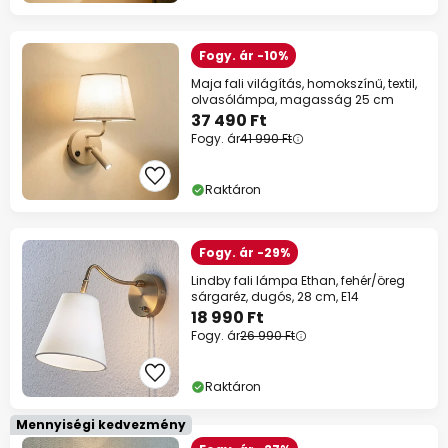
Fogy. ár -10%
Maja fali világítás, homokszínű, textil,
olvasólámpa, magasság 25 cm
37 490 Ft
Fogy. ár
41 990 Ft
Raktáron
Fogy. ár -29%
Lindby fali lámpa Ethan, fehér/öreg
sárgaréz, dugós, 28 cm, E14
18 990 Ft
Fogy. ár
26 990 Ft
Raktáron
Mennyiségi kedvezmény