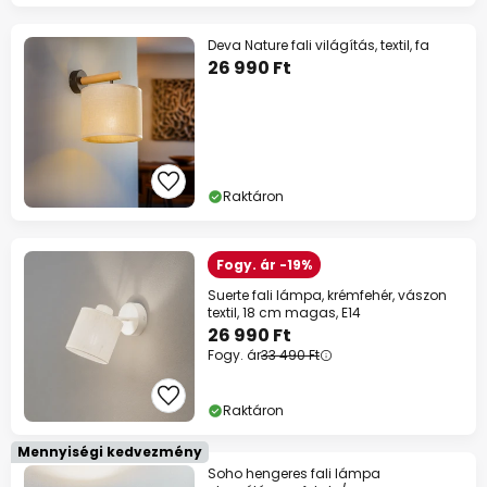
Deva Nature fali világítás, textil, fa
26 990 Ft
Raktáron
Fogy. ár -19%
Suerte fali lámpa, krémfehér, vászon
textil, 18 cm magas, E14
26 990 Ft
Fogy. ár
33 490 Ft
Raktáron
Mennyiségi kedvezmény
Soho hengeres fali lámpa