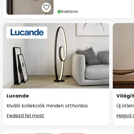
Raktáron
Lucande
Világí
Kiváló kollekciók minden otthonba.
Új ötle
Fedezd fel most
Hagyd m