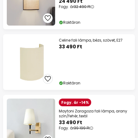
24 490 Ft
Fogy. ár
32 490 Ft
Raktáron
Celine fali lámpa, bézs, szövet, E27
33 490 Ft
Raktáron
Fogy. ár -14%
Maytoni Zaragoza fali lámpa, arany
szín/fehér, textil
33 490 Ft
Fogy. ár
39 199 Ft