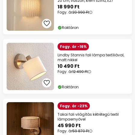
20 cm, vászon, krém színű, E27
18 990 Ft
Fogy. ár
20 990 Ft
Raktáron
Fogy. ár -16%
Lindby Stannis fali lámpa textíliával,
matt nikkel
10 490 Ft
Fogy. ár
12 490 Ft
Raktáron
Fogy. ár -23%
Takai fali világítás kétrétegű textil
lámpaernyővel
45 990 Ft
Fogy. ár
59 870 Ft