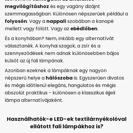
megvilágításhoz
és egy vagány dizájnt
szemmagasságban. Különösen népszerűek például a
folyosón
. Vagy a
nappali
szobában a kanapé
mellett vagy fölött. Vagy az
ebédlőben
.
És a konyhában? Nem, inkább egy alternatívát
választanék. A konyhai szagok, a zsír és a
szennyeződések nem adnak különösebben bájos
külsőt az új fali lámpának.
Azonban ezeknek a lámpáknak egy nagyon
népszerű helye a
hálószoba
is. Egyszerűen divatos
és mégis időtlenül elegáns, hangulatos és mégis
abszolút praktikus - különösen a klasszikus éjjeli
lámpa alternatívájaként.
Használhatók-e LED-ek textilárnyékolóval
ellátott fali lámpákhoz is?