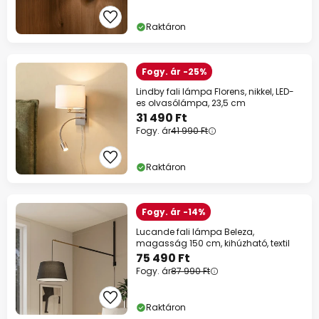
Raktáron
Fogy. ár -25%
Lindby fali lámpa Florens, nikkel, LED-
es olvasólámpa, 23,5 cm
31 490 Ft
Fogy. ár
41 990 Ft
Raktáron
Fogy. ár -14%
Lucande fali lámpa Beleza,
magasság 150 cm, kihúzható, textil
75 490 Ft
Fogy. ár
87 990 Ft
Raktáron