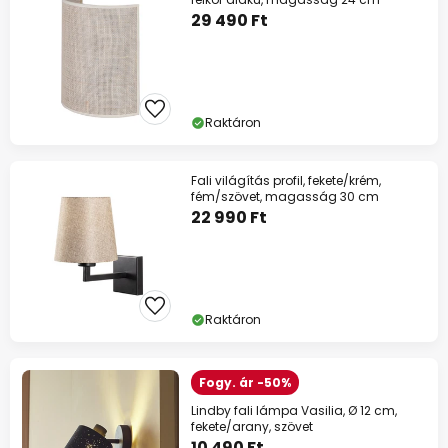
29 490 Ft
Raktáron
Fali világítás profil, fekete/krém,
fém/szövet, magasság 30 cm
22 990 Ft
Raktáron
Fogy. ár -50%
Lindby fali lámpa Vasilia, Ø 12 cm,
fekete/arany, szövet
10 490 Ft