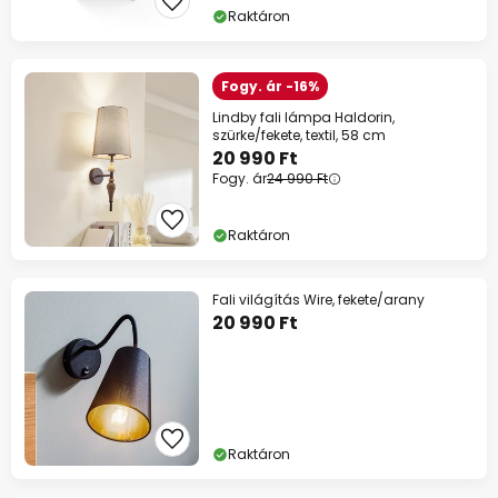
Raktáron
Fogy. ár -16%
Lindby fali lámpa Haldorin,
szürke/fekete, textil, 58 cm
20 990 Ft
Fogy. ár
24 990 Ft
Raktáron
Fali világítás Wire, fekete/arany
20 990 Ft
Raktáron