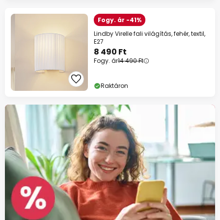
Fogy. ár -41%
Lindby Virelle fali világítás, fehér, textil,
E27
8 490 Ft
Fogy. ár
14 490 Ft
Raktáron