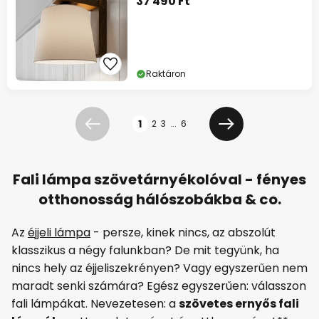
37 490 Ft
Raktáron
Oldal
1
2
3
...
6
Előző
Következő
Fali lámpa szövetárnyékolóval - fényes
otthonosság hálószobákba & co.
Az
éjjeli lámpa
- persze, kinek nincs, az abszolút
klasszikus a négy falunkban? De mit tegyünk, ha
nincs hely az éjjeliszekrényen? Vagy egyszerűen nem
maradt senki számára? Egész egyszerűen: válasszon
fali lámpákat. Nevezetesen: a
szövetes ernyős fali