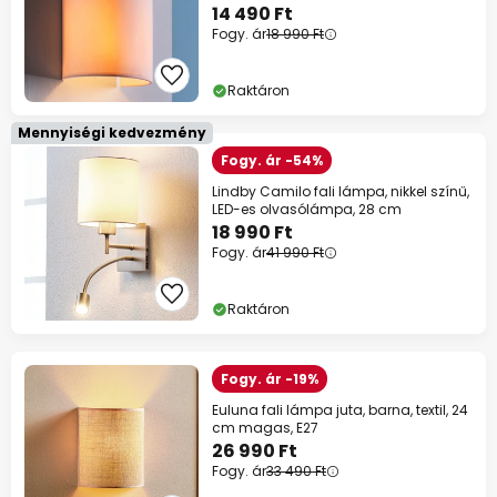
14 490 Ft
Fogy. ár
18 990 Ft
Raktáron
Mennyiségi kedvezmény
Fogy. ár -54%
Lindby Camilo fali lámpa, nikkel színű,
LED-es olvasólámpa, 28 cm
18 990 Ft
Fogy. ár
41 990 Ft
Raktáron
Fogy. ár -19%
Euluna fali lámpa juta, barna, textil, 24
cm magas, E27
26 990 Ft
Fogy. ár
33 490 Ft