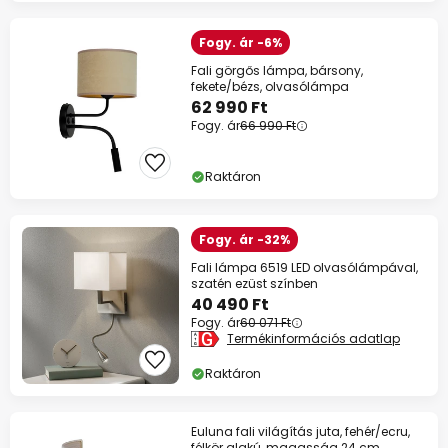
Fogy. ár -6%
Fali görgős lámpa, bársony,
fekete/bézs, olvasólámpa
62 990 Ft
Fogy. ár
66 990 Ft
Raktáron
Fogy. ár -32%
Fali lámpa 6519 LED olvasólámpával,
szatén ezüst színben
40 490 Ft
Fogy. ár
60 071 Ft
Termékinformációs adatlap
Raktáron
Euluna fali világítás juta, fehér/ecru,
félkör alakú, magasság 24 cm