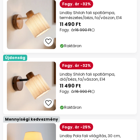
Fogy. ár -32%
Lindby Shiloh fali spotlámpa,
természetes/bézs, fa/vászon, E14
11 490 Ft
Fogy. ár
16 990 Ft
Raktáron
Újdonság
Fogy. ár -32%
Lindby Shiloh fali spotlámpa,
dió/bézs, fa/vászon, E14
11 490 Ft
Fogy. ár
16 990 Ft
Raktáron
Mennyiségi kedvezmény
Fogy. ár -25%
Lindby Pola fali világítás, 30 cm,