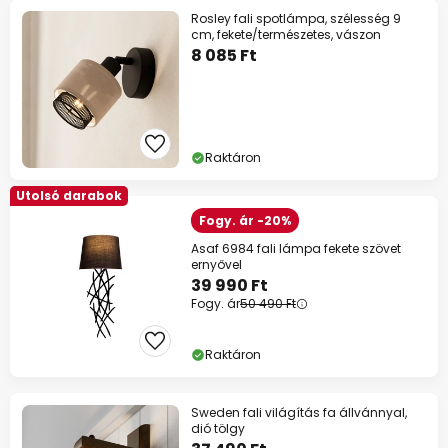
Rosley fali spotlámpa, szélesség 9
cm, fekete/természetes, vászon
8 085 Ft
Raktáron
Utolsó darabok
Fogy. ár -20%
Asaf 6984 fali lámpa fekete szövet
ernyővel
39 990 Ft
Fogy. ár
50 490 Ft
Raktáron
Sweden fali világítás fa állvánnyal,
dió tölgy