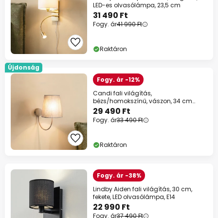
LED-es olvasólámpa, 23,5 cm
31 490 Ft
Fogy. ár
41 990 Ft
Raktáron
Újdonság
Fogy. ár -12%
Candi fali világítás,
bézs/homokszínű, vászon, 34 cm
magas, E27
29 490 Ft
Fogy. ár
33 490 Ft
Raktáron
Fogy. ár -38%
Lindby Aiden fali világítás, 30 cm,
fekete, LED olvasólámpa, E14
22 990 Ft
Fogy. ár
37 490 Ft