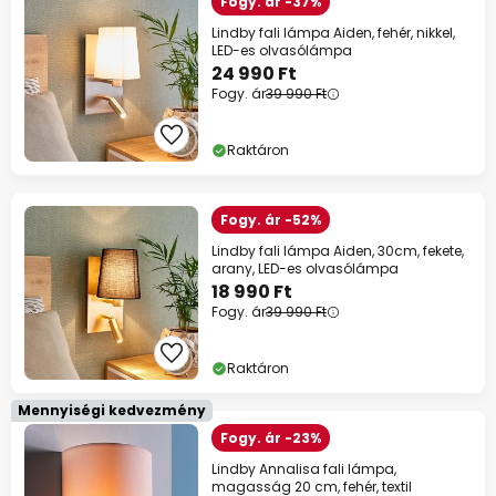
Fogy. ár -37%
Lindby fali lámpa Aiden, fehér, nikkel,
LED-es olvasólámpa
24 990 Ft
Fogy. ár
39 990 Ft
Raktáron
Fogy. ár -52%
Lindby fali lámpa Aiden, 30cm, fekete,
arany, LED-es olvasólámpa
18 990 Ft
Fogy. ár
39 990 Ft
Raktáron
Mennyiségi kedvezmény
Fogy. ár -23%
Lindby Annalisa fali lámpa,
magasság 20 cm, fehér, textil