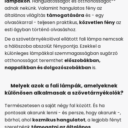
lámpákon
. Hangulatosságot és otthonosságot**
adnak nekünk. Valamint hangulatos fény az
általános világítás
támogatására
és - egy
olvasókarral - teljesen praktikus,
közvetlen fény
az
esti ágyban történő olvasáshoz.
De a szövetárnyékolóval ellátott fali lámpa nemcsak
a hálószoba abszolút fénypontja. Ezekkel a
különleges lámpákkal szemmagasságban sugárzó
otthonosságot teremthet
előszobákban,
nappalikban és dolgozószobákban
is.
Melyek azok a fali lámpák, amelyeknek
különösen alkalmasak a szövetárnyékolók?
Természetesen a saját négy fal között. És ha
pontosak akarunk lenni - és persze, hogy akarunk -,
bárhol, ahol
kozmikus hangulatot
, a legjobb fényt
szeretnénk
támogatni az általános