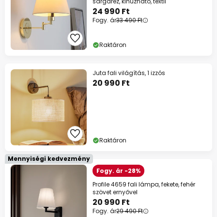
sárgaréz, kihúzható, textil
24 990 Ft
Fogy. ár
33 490 Ft
Raktáron
Juta fali világítás, 1 izzós
20 990 Ft
Raktáron
Mennyiségi kedvezmény
Fogy. ár -28%
Profile 4659 fali lámpa, fekete, fehér
szövet ernyővel
20 990 Ft
Fogy. ár
29 490 Ft