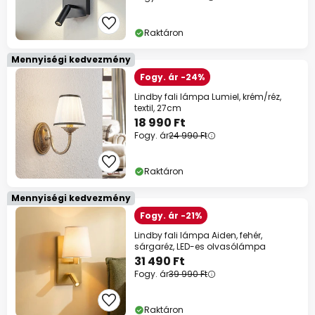
Raktáron
Mennyiségi kedvezmény
Fogy. ár -24%
Lindby fali lámpa Lumiel, krém/réz,
textil, 27cm
18 990 Ft
Fogy. ár
24 990 Ft
Raktáron
Mennyiségi kedvezmény
Fogy. ár -21%
Lindby fali lámpa Aiden, fehér,
sárgaréz, LED-es olvasólámpa
31 490 Ft
Fogy. ár
39 990 Ft
Raktáron