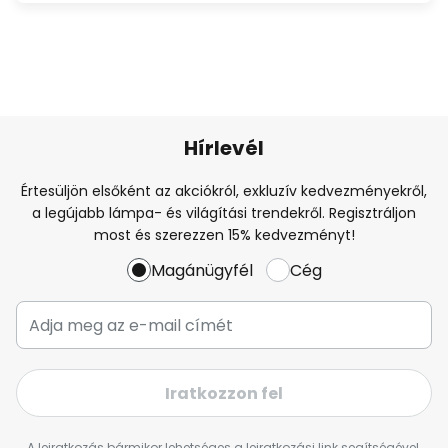
Hírlevél
Értesüljön elsőként az akciókról, exkluzív kedvezményekről,
a legújabb lámpa- és világítási trendekről. Regisztráljon
most és szerezzen 15% kedvezményt!
Magánügyfél
Cég
Iratkozzon fel
A leiratkozás bármikor lehetséges a leiratkozási link segítségével,