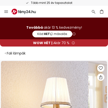
Ingyenes visszaküldés 50 napon belül
Ugrás
a
tartalomhoz
sés
Továbbá
akár 13 % kedvezmény!
Kód:
HET
másolás
WOW HÉT |
Akár 70 %
Fali lámpák
Ugrás
a
képgaléria
végére