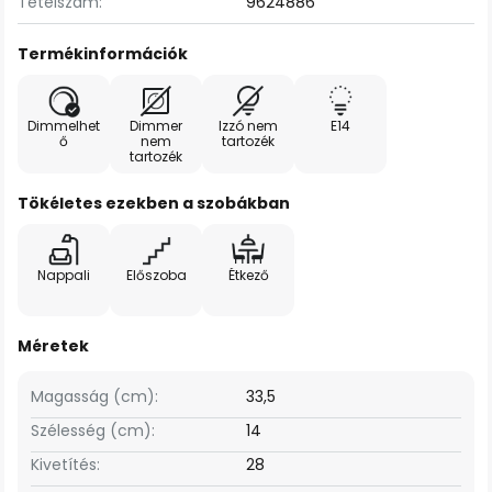
Tételszám:
9624886
Termékinformációk
Dimmelhet
Dimmer
Izzó nem
E14
ő
nem
tartozék
tartozék
Tökéletes ezekben a szobákban
Nappali
Előszoba
Étkező
Méretek
Magasság (cm):
33,5
Szélesség (cm):
14
Kivetítés:
28