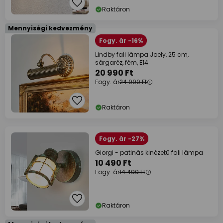
Raktáron
Mennyiségi kedvezmény
Fogy. ár -16%
Lindby fali lámpa Joely, 25 cm,
sárgaréz, fém, E14
20 990 Ft
Fogy. ár
24 990 Ft
Raktáron
Fogy. ár -27%
Giorgi - patinás kinézetű fali lámpa
10 490 Ft
Fogy. ár
14 490 Ft
Raktáron