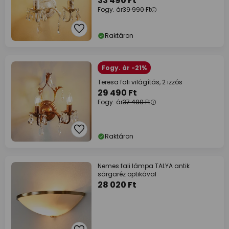
33 490 Ft
Fogy. ár
39 990 Ft
Raktáron
Fogy. ár -21%
Teresa fali világítás, 2 izzós
29 490 Ft
Fogy. ár
37 490 Ft
Raktáron
Nemes fali lámpa TALYA antik
sárgaréz optikával
28 020 Ft