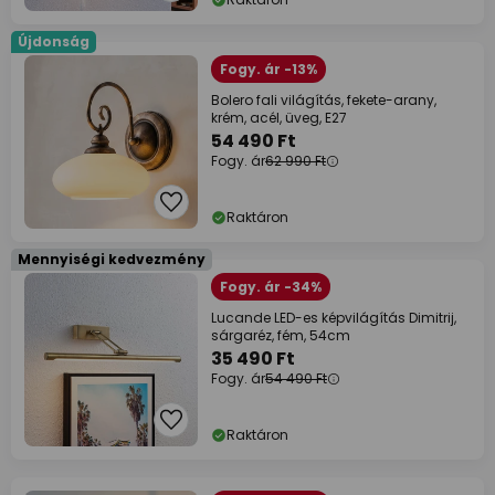
Újdonság
Fogy. ár -13%
Bolero fali világítás, fekete-arany,
krém, acél, üveg, E27
54 490 Ft
Fogy. ár
62 990 Ft
Raktáron
Mennyiségi kedvezmény
Fogy. ár -34%
Lucande LED-es képvilágítás Dimitrij,
sárgaréz, fém, 54cm
35 490 Ft
Fogy. ár
54 490 Ft
Raktáron