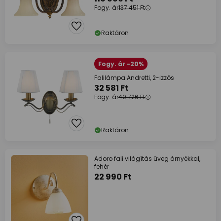
Fogy. ár
137 451 Ft
Raktáron
Fogy. ár -20%
Falilámpa Andretti, 2-izzós
32 581 Ft
Fogy. ár
40 726 Ft
Raktáron
Adoro fali világítás üveg árnyékkal,
fehér
22 990 Ft