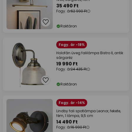
35 490 Ft
Fogy. ár
62 990 Ft
Raktáron
Fogy. ár -18%
Holofán üveg falilámpa Bistro II, antik
sárgaréz
19 990 Ft
Fogy. ár
24 435 Ft
Raktáron
Fogy. ár -14%
Lindby fali spotlámpa Leonor, fekete,
fém, 1 lámpa, 9,5 cm
14 490 Ft
Fogy. ár
16 990 Ft