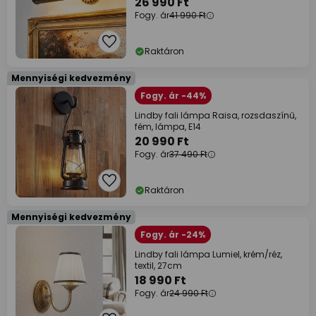
26 990 Ft
Fogy. ár
41 990 Ft
Raktáron
Mennyiségi kedvezmény
Fogy. ár -44%
Lindby fali lámpa Raisa, rozsdaszínű,
fém, lámpa, E14
20 990 Ft
Fogy. ár
37 490 Ft
Raktáron
Mennyiségi kedvezmény
Fogy. ár -24%
Lindby fali lámpa Lumiel, krém/réz,
textil, 27cm
18 990 Ft
Fogy. ár
24 990 Ft