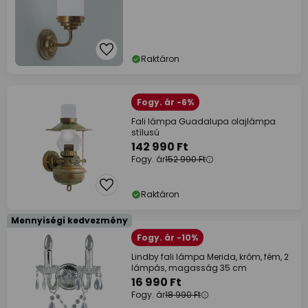
Raktáron
Fogy. ár -6%
Fali lámpa Guadalupa olajlámpa
stílusú
142 990 Ft
Fogy. ár
152 990 Ft
Raktáron
Mennyiségi kedvezmény
Fogy. ár -10%
Lindby fali lámpa Merida, króm, fém, 2
lámpás, magasság 35 cm
16 990 Ft
Fogy. ár
18 990 Ft