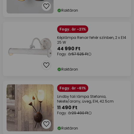
Raktáron
Fogy. ár -21%
Képlámpa Renoir fehér színben, 2 x E14
25 W
44 990 Ft
Fogy. ár
57 525 Ft
Raktáron
Fogy. ár -61%
Lindby fali lámpa Stefania,
fekete/arany, üveg, E14, 42.5cm
11 490 Ft
Fogy. ár
29 490 Ft
Raktáron