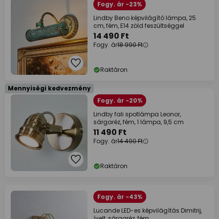
Fogy. ár -23%
Lindby Beno képvilágító lámpa, 25
cm, fém, E14 zöld feszültséggel
14 490 Ft
Fogy. ár
18 990 Ft
Raktáron
Mennyiségi kedvezmény
Fogy. ár -20%
Lindby fali spotlámpa Leonor,
sárgaréz, fém, 1 lámpa, 9,5 cm
11 490 Ft
Fogy. ár
14 490 Ft
Raktáron
Fogy. ár -43%
Lucande LED-es képvilágítás Dimitrij,
ívelt, sárgaréz, fém