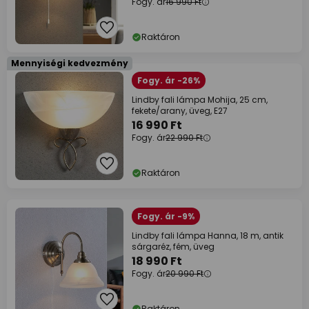
Fogy. ár
16 990 Ft
Raktáron
Mennyiségi kedvezmény
Fogy. ár -26%
Lindby fali lámpa Mohija, 25 cm,
fekete/arany, üveg, E27
16 990 Ft
Fogy. ár
22 990 Ft
Raktáron
Fogy. ár -9%
Lindby fali lámpa Hanna, 18 m, antik
sárgaréz, fém, üveg
18 990 Ft
Fogy. ár
20 990 Ft
Raktáron