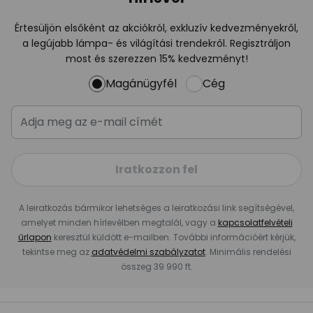
Értesüljön elsőként az akciókról, exkluzív kedvezményekről,
a legújabb lámpa- és világítási trendekről. Regisztráljon
most és szerezzen 15% kedvezményt!
Magánügyfél
Cég
Iratkozzon fel
A leiratkozás bármikor lehetséges a leiratkozási link segítségével,
amelyet minden hírlevélben megtalál, vagy a
kapcsolatfelvételi
űrlapon
keresztül küldött e-mailben. További információért kérjük,
tekintse meg az
adatvédelmi szabályzatot
. Minimális rendelési
összeg 39 990 ft.