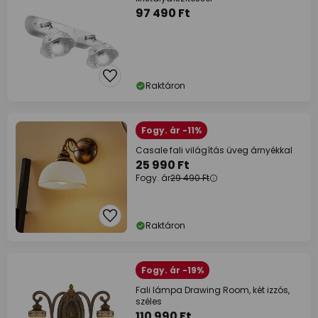
97 490 Ft
Raktáron
Fogy. ár -11%
Casale fali világítás üveg árnyékkal
25 990 Ft
Fogy. ár
29 490 Ft
Raktáron
Fogy. ár -19%
Fali lámpa Drawing Room, két izzós,
széles
110 990 Ft