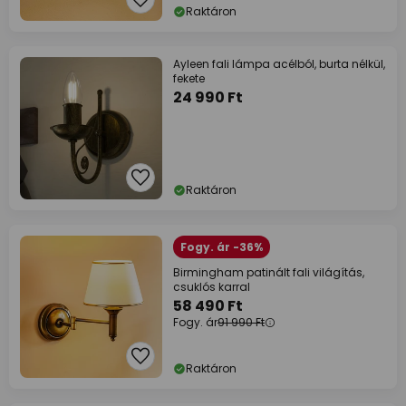
Raktáron
Ayleen fali lámpa acélból, burta nélkül,
fekete
24 990 Ft
Raktáron
Fogy. ár -36%
Birmingham patinált fali világítás,
csuklós karral
58 490 Ft
Fogy. ár
91 990 Ft
Raktáron