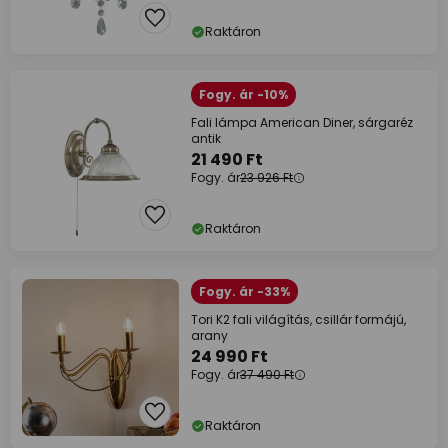
Raktáron
Fogy. ár -10%
Fali lámpa American Diner, sárgaréz
antik
21 490 Ft
Fogy. ár
23 926 Ft
Raktáron
Fogy. ár -33%
Tori K2 fali világítás, csillár formájú,
arany
24 990 Ft
Fogy. ár
37 490 Ft
Raktáron