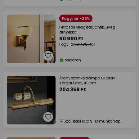
Fogy. ár -23%
Petro fali világítás, antik, üveg
árnyékkal
60 990 Ft
Fogy. ár
79 490 Ft
Raktáron
Aranyozott képlámpa Gustav
sárgarézből, 40 cm
204 359 Ft
Szállítási idő: 9-13 munkanap