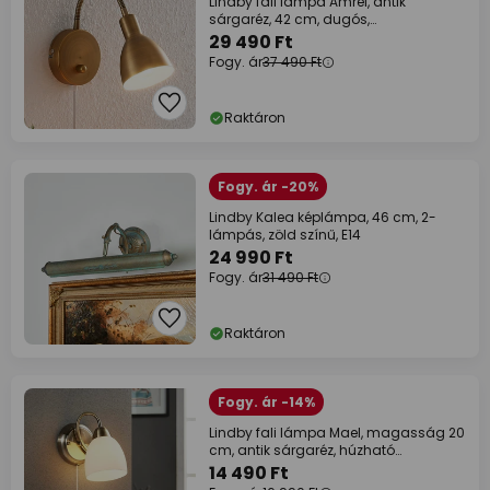
Lindby fali lámpa Amrei, antik
sárgaréz, 42 cm, dugós,
fényerőszabályzóval,
29 490 Ft
Fogy. ár
37 490 Ft
Raktáron
Fogy. ár -20%
Lindby Kalea képlámpa, 46 cm, 2-
lámpás, zöld színű, E14
24 990 Ft
Fogy. ár
31 490 Ft
Raktáron
Fogy. ár -14%
Lindby fali lámpa Mael, magasság 20
cm, antik sárgaréz, húzható
kapcsolóval
14 490 Ft