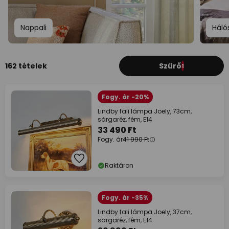
Nappali
Háló
162 tételek
Szűrő
1
Fogy. ár -20%
Lindby fali lámpa Joely, 73cm,
sárgaréz, fém, E14
33 490 Ft
Fogy. ár
41 990 Ft
Raktáron
Fogy. ár -35%
Lindby fali lámpa Joely, 37cm,
sárgaréz, fém, E14