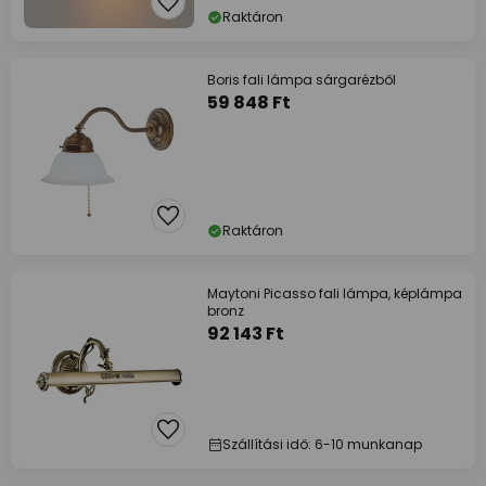
Raktáron
Boris fali lámpa sárgarézből
59 848 Ft
Raktáron
Maytoni Picasso fali lámpa, képlámpa
bronz
92 143 Ft
Szállítási idő: 6-10 munkanap