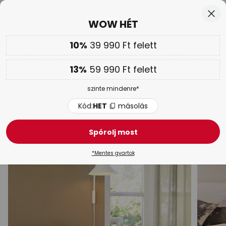
Ingyenes visszaküldés 50 napon belül
Ugrás
Bez
WOW HÉT
a
tartalomhoz
sés
10%
39 990 Ft felett
Továbbá
akár 13 % kedvezmény!
Kód:
HET
másolás
13%
59 990 Ft felett
WOW HÉT |
Akár 70 %
szinte mindenre*
Antik fali lámpák
Kód:
HET
másolás
Modern fali lámpák
Indusztriális fali lámpák
Klasszi
Spórolj most
*Mentes gyartok