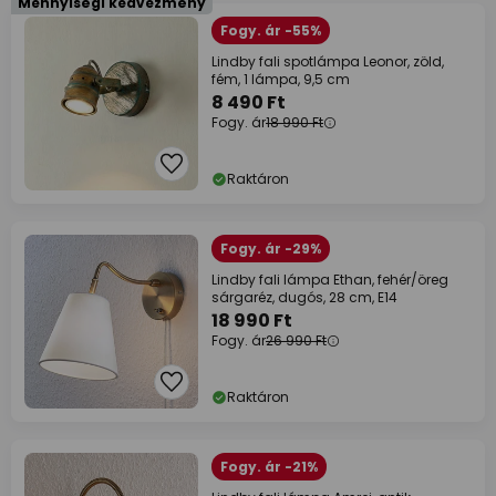
Mennyiségi kedvezmény
Fogy. ár -55%
Lindby fali spotlámpa Leonor, zöld,
fém, 1 lámpa, 9,5 cm
8 490 Ft
Fogy. ár
18 990 Ft
Raktáron
Fogy. ár -29%
Lindby fali lámpa Ethan, fehér/öreg
sárgaréz, dugós, 28 cm, E14
18 990 Ft
Fogy. ár
26 990 Ft
Raktáron
Fogy. ár -21%