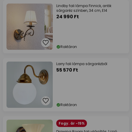
Lindby fali lámpa Finnick, antik
sárgaréz színben, 34 cm, E14
24 990 Ft
Raktáron
Larry fali lámpa sárgarézből
55 570 Ft
Raktáron
Fogy. ár -15%
Drawing Room fali világítás, 1 izzó,