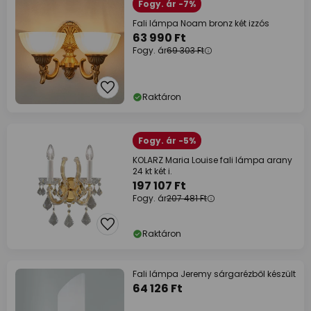
Fogy. ár -7%
Fali lámpa Noam bronz két izzós
63 990 Ft
Fogy. ár
69 303 Ft
Raktáron
Fogy. ár -5%
KOLARZ Maria Louise fali lámpa arany
24 kt két i.
197 107 Ft
Fogy. ár
207 481 Ft
Raktáron
Fali lámpa Jeremy sárgarézből készült
64 126 Ft