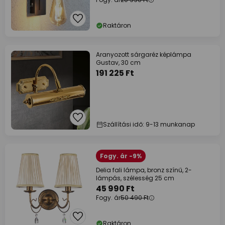
Raktáron
Aranyozott sárgaréz képlámpa
Gustav, 30 cm
191 225 Ft
Szállítási idő: 9-13 munkanap
Fogy. ár -9%
Delia fali lámpa, bronz színű, 2-
lámpás, szélesség 25 cm
45 990 Ft
Fogy. ár
50 490 Ft
Raktáron