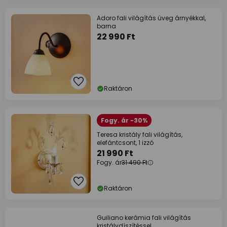
Adoro fali világítás üveg árnyékkal,
barna
22 990 Ft
Raktáron
Fogy. ár -30%
Teresa kristály fali világítás,
elefántcsont, 1 izzó
21 990 Ft
Fogy. ár
31 490 Ft
Raktáron
Guiliano kerámia fali világítás
kristálydíszítéssel