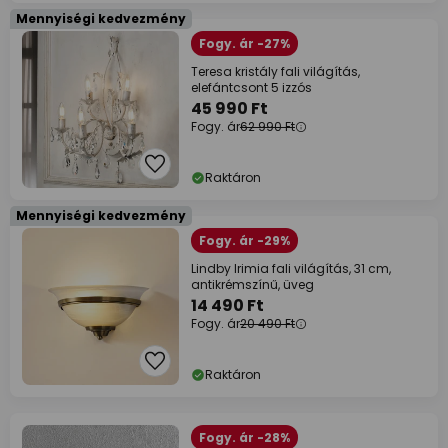
Mennyiségi kedvezmény
Fogy. ár -27%
Teresa kristály fali világítás,
elefántcsont 5 izzós
45 990 Ft
Fogy. ár
62 990 Ft
Raktáron
Mennyiségi kedvezmény
Fogy. ár -29%
Lindby Irimia fali világítás, 31 cm,
antikrémszínű, üveg
14 490 Ft
Fogy. ár
20 490 Ft
Raktáron
Fogy. ár -28%