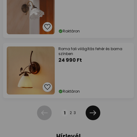
Raktáron
Roma fali világítás fehér és barna
színben
24 990 Ft
Raktáron
Oldal
1
2
3
Előző
Következő
Hírlevél