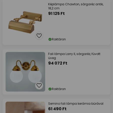
Képlámpa Chawton, sárgaréz antik,
18,2 cm
91 125 Ft
Raktáron
Fali lámpa Larry II, sárgaréz, fúvott
üveg
94 072 Ft
Raktáron
Semino fali lámpa kerámia búrával
61 490 Ft