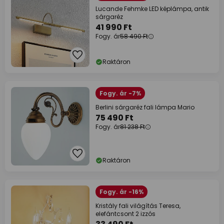
Lucande Fehmke LED képlámpa, antik
sárgaréz
41 990 Ft
Fogy. ár
58 490 Ft
Raktáron
Fogy. ár -7%
Berlini sárgaréz fali lámpa Mario
75 490 Ft
Fogy. ár
81 238 Ft
Raktáron
Fogy. ár -16%
Kristály fali világítás Teresa,
elefántcsont 2 izzós