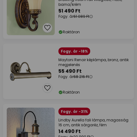
barna/krém
51 490 Ft
Fogy. ár
61 089 Ft
Raktáron
Fogy. ár -18%
Maytoni Renoir képlámpa, bronz, antik
megjelenés
55 490 Ft
Fogy. ár
68 216 Ft
Raktáron
Fogy. ár -31%
Lindby Aurella fali lámpa, magasság
16 cm, antik sárgaréz, fém
14 490 Ft
Fogy. ár
20 990 Ft