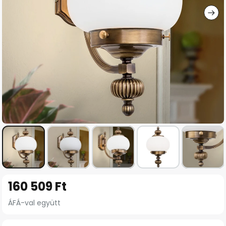
Ugrás
160 509 Ft
a
képgaléria
ÁFÁ-val együtt
elejére