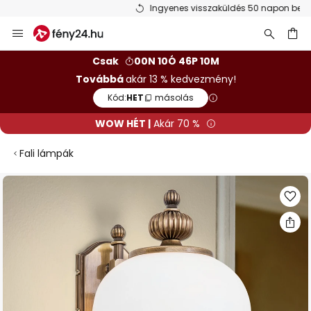
Ingyenes visszaküldés 50 napon belül
Ugrás
a
tartalomhoz
sés
Csak
00N 10Ó 46P 10M
Továbbá
akár 13 % kedvezmény!
Kód:
HET
másolás
WOW HÉT |
Akár 70 %
Fali lámpák
Ugrás
a
képgaléria
végére