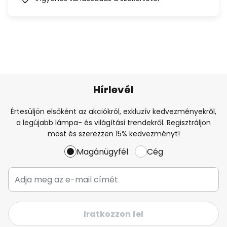
Hírlevél
Értesüljön elsőként az akciókról, exkluzív kedvezményekről,
a legújabb lámpa- és világítási trendekről. Regisztráljon
most és szerezzen 15% kedvezményt!
Magánügyfél
Cég
Iratkozzon fel