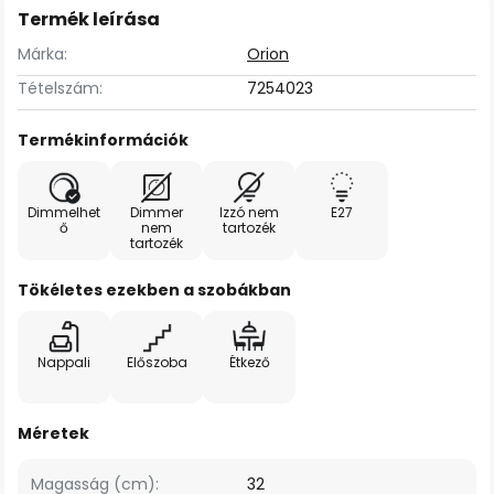
Termék leírása
Márka:
Orion
Tételszám:
7254023
Termékinformációk
Dimmelhet
Dimmer
Izzó nem
E27
ő
nem
tartozék
tartozék
Tökéletes ezekben a szobákban
Nappali
Előszoba
Étkező
Méretek
Magasság (cm):
32