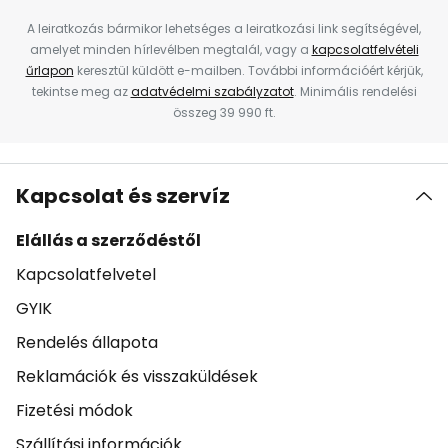
A leiratkozás bármikor lehetséges a leiratkozási link segítségével,
amelyet minden hírlevélben megtalál, vagy a
kapcsolatfelvételi
űrlapon
keresztül küldött e-mailben. További információért kérjük,
tekintse meg az
adatvédelmi szabályzatot
. Minimális rendelési
összeg 39 990 ft.
Kapcsolat és szervíz
Elállás a szerződéstől
Kapcsolatfelvetel
GYIK
Rendelés állapota
Reklamációk és visszaküldések
Fizetési módok
Szállítási információk