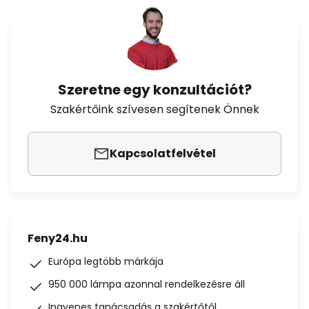
Szeretne egy konzultációt?
Szakértőink szívesen segítenek Önnek
Kapcsolatfelvétel
Feny24.hu
Európa legtöbb márkája
950 000 lámpa azonnal rendelkezésre áll
Ingyenes tanácsadás a szakértőtől