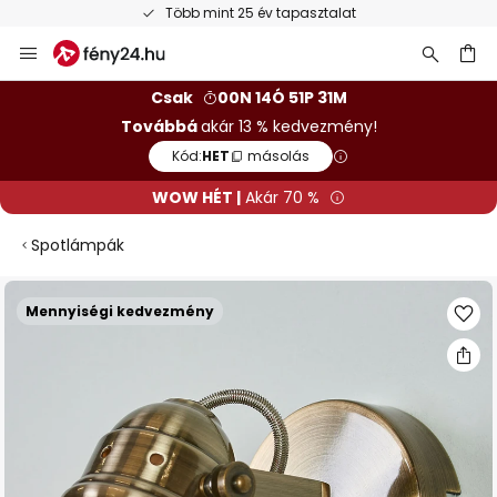
Több mint 25 év tapasztalat
Ugrás
a
tartalomhoz
sés
Csak
00N 14Ó 51P 30M
Továbbá
akár 13 % kedvezmény!
Kód:
HET
másolás
WOW HÉT |
Akár 70 %
Spotlámpák
Ugrás
Mennyiségi kedvezmény
a
képgaléria
végére