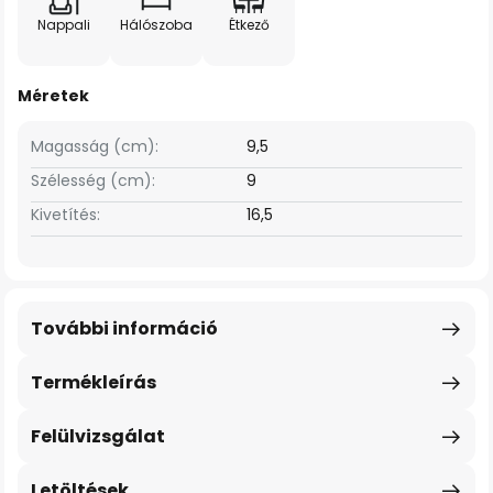
Nappali
Hálószoba
Étkező
Méretek
Magasság (cm):
9,5
Szélesség (cm):
9
Kivetítés:
16,5
További információ
Termékleírás
Felülvizsgálat
Letöltések