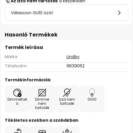
Az izzó nem tartozék
a készletben
Válasszon GU10 izzót
Hasonló Termékek
Termék leírása
Márka:
Lindby
Tételszám:
9639062
Termékinformációk
Dimmelhet
Dimmer
Izzó nem
GU10
ő
nem
tartozék
tartozék
Tökéletes ezekben a szobákban