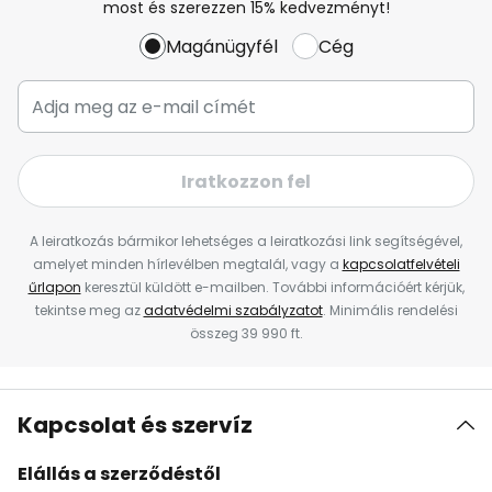
most és szerezzen 15% kedvezményt!
Magánügyfél
Cég
Iratkozzon fel
A leiratkozás bármikor lehetséges a leiratkozási link segítségével,
amelyet minden hírlevélben megtalál, vagy a
kapcsolatfelvételi
űrlapon
keresztül küldött e-mailben. További információért kérjük,
tekintse meg az
adatvédelmi szabályzatot
. Minimális rendelési
összeg 39 990 ft.
Kapcsolat és szervíz
Elállás a szerződéstől