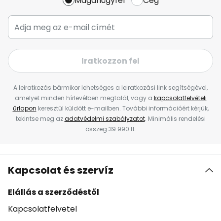
Magánügyfél
Cég
Iratkozzon fel
A leiratkozás bármikor lehetséges a leiratkozási link segítségével,
amelyet minden hírlevélben megtalál, vagy a
kapcsolatfelvételi
űrlapon
keresztül küldött e-mailben. További információért kérjük,
tekintse meg az
adatvédelmi szabályzatot
. Minimális rendelési
összeg 39 990 ft.
Kapcsolat és szervíz
Elállás a szerződéstől
Kapcsolatfelvetel