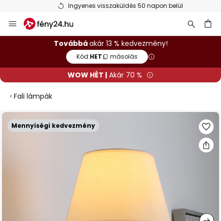
Ingyenes visszaküldés 50 napon belül
Ugrás
a
tartalomhoz
sés
Továbbá
akár 13 % kedvezmény!
Kód:
HET
másolás
WOW HÉT |
Akár 70 %
Fali lámpák
Ugrás
Mennyiségi kedvezmény
a
képgaléria
végére