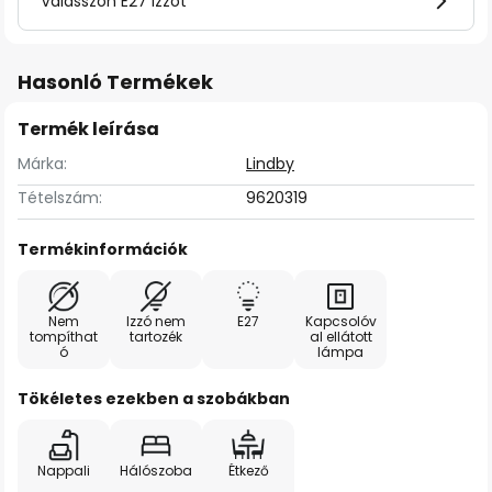
Válasszon E27 izzót
Hasonló Termékek
Termék leírása
Márka:
Lindby
Tételszám:
9620319
Termékinformációk
Nem
Izzó nem
E27
Kapcsolóv
tompíthat
tartozék
al ellátott
ó
lámpa
Tökéletes ezekben a szobákban
Nappali
Hálószoba
Étkező