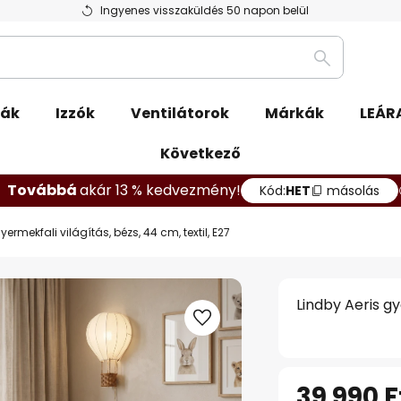
Ingyenes visszaküldés 50 napon belül
Keresés
pák
Izzók
Ventilátorok
Márkák
LEÁR
Következő
Továbbá
akár 13 % kedvezmény!
Kód:
HET
másolás
yermekfali világítás, bézs, 44 cm, textil, E27
Lindby Aeris gy
39 990 F