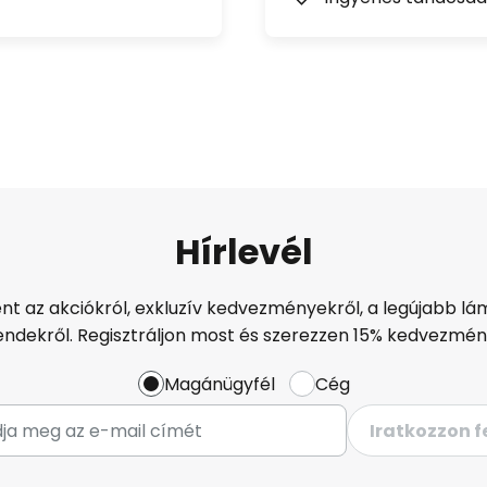
Hírlevél
ént az akciókról, exkluzív kedvezményekről, a legújabb lám
endekről. Regisztráljon most és szerezzen 15% kedvezmén
Magánügyfél
Cég
Iratkozzon f