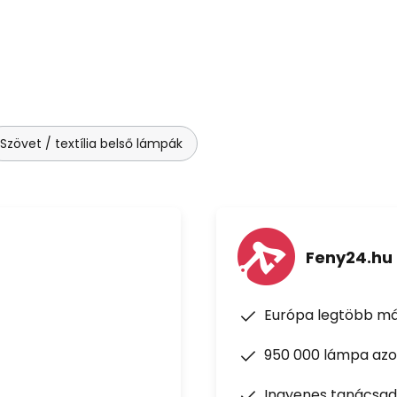
Szövet / textília belső lámpák
Feny24.hu
Európa legtöbb má
950 000 lámpa azon
Ingyenes tanácsad