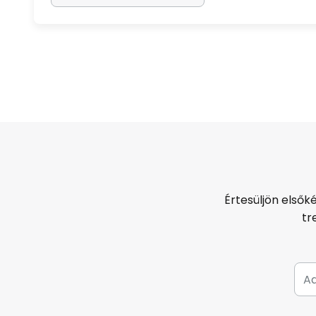
Értesüljön elsők
tr