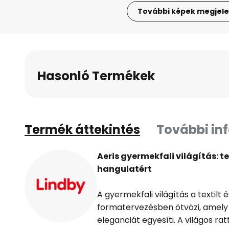
További képek megjele
Ugrás
a
képgaléria
elejére
Hasonló Termékek
Termék áttekintés
További in
Aeris gyermekfali világítás:
hangulatért
A gyermekfali világítás a textilt
formatervezésben ötvözi, amely
eleganciát egyesíti. A világos rat