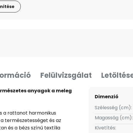
nítése
formáció
Felülvizsgálat
Letöltés
 természetes anyagok a meleg
Dimenzió
Szélesség (cm):
 és a rattanot harmonikus
Magasság (cm):
 a természetességet és az
tan és a bézs színű textília
Kivetítés: