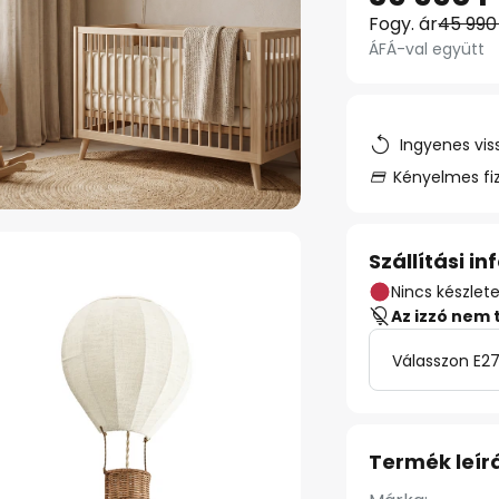
Fogy. ár
45 990
ÁFÁ-val együtt
Ingyenes vis
Kényelmes fi
Szállítási i
Nincs készlet
Az izzó nem 
Válasszon E27
Termék leír