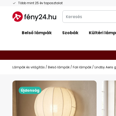
Ugrás
Több mint 25 év tapasztalat
a
Keresés
tartalomhoz
Belső lámpák
Szobák
Kültéri lám
Lámpák és világítás
Belső lámpák
Fali lámpák
Lindby Aeris g
Ugrás
a
Újdonság
képgaléria
végére