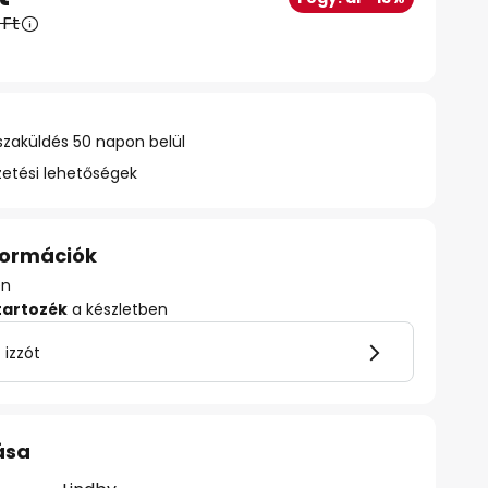
 Ft
szaküldés 50 napon belül
zetési lehetőségek
nformációk
en
tartozék
a készletben
 izzót
ása