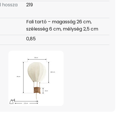
l hossza
219
Fali tartó – magasság 26 cm,
szélesség 6 cm, mélység 2,5 cm
0,85