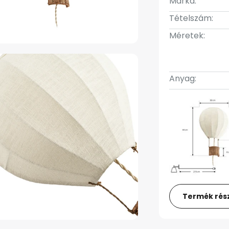
Márka:
Tételszám:
Méretek:
Anyag:
Termék rész