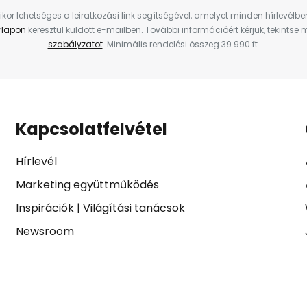
ikor lehetséges a leiratkozási link segítségével, amelyet minden hírlevélb
űrlapon
keresztül küldött e-mailben. További információért kérjük, tekintse
szabályzatot
. Minimális rendelési összeg 39 990 ft.
Kapcsolatfelvétel
Hírlevél
Marketing együttműködés
Inspirációk
|
Világítási tanácsok
Newsroom