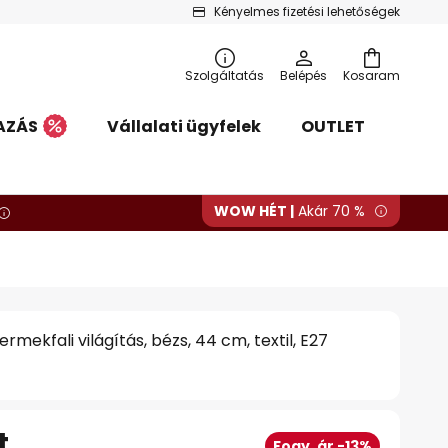
Kényelmes fizetési lehetőségek
Szolgáltatás
Belépés
Kosaram
AZÁS
Vállalati ügyfelek
OUTLET
WOW HÉT |
Akár 70 %
ermekfali világítás, bézs, 44 cm, textil, E27
t
Fogy. ár -13%