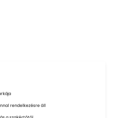
rkája
nal rendelkezésre áll
ás a szakértőtől