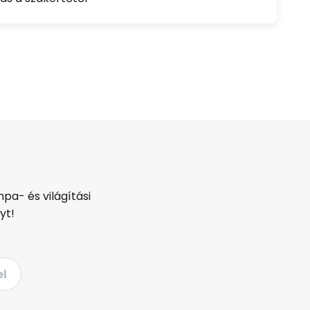
pa- és világítási
yt!
el