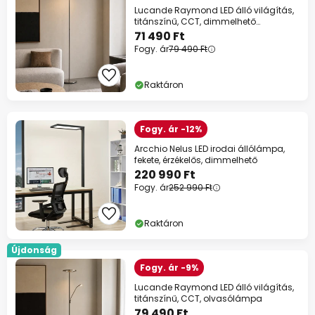
Lucande Raymond LED álló világítás,
titánszínű, CCT, dimmelhető
fényerővel
71 490 Ft
Fogy. ár
79 490 Ft
Raktáron
Fogy. ár -12%
Arcchio Nelus LED irodai állólámpa,
fekete, érzékelős, dimmelhető
220 990 Ft
Fogy. ár
252 990 Ft
Raktáron
Újdonság
Fogy. ár -9%
Lucande Raymond LED álló világítás,
titánszínű, CCT, olvasólámpa
79 490 Ft