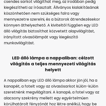
csendes sarkot világíthat meg, az irodában pedig
kiegészítheti az íróasztalt. Állványos kialakításának
köszönhetően nem szükséges falra vagy
mennyezetre szerelni, és a bútorok átrendezésekor
könnyen áthelyezhető. A kiviteltől függően egy LED
álló világítás biztosíthat közvetett alapvilágítást,
irányított olvasólámpát vagy kiegészítő
munkavilágítást.
LED álló lámpa a nappaliban: célzott
világítás a teljes mennyezeti világítás
helyett
A nappaliban egy LED álló lámpa akkor jön jól, ha a
kanapét, a fotelt vagy az olvasósarkot külön-külön
szeretnénk megvilágítani. A kanapé, a fotel vagy az
alacsony szekrény mellett egy egyértelműen
körülhatárolt fényzónát hoz létre anélkül, hogy be