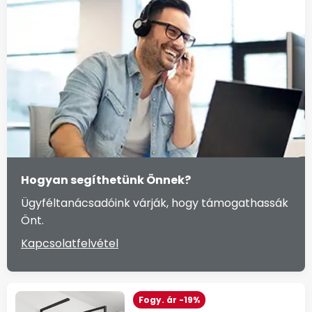
Hogyan segíthetünk Önnek?
Ügyféltanácsadóink várják, hogy támogathassák
Önt.
Kapcsolatfelvétel
Fogy. ár -19%