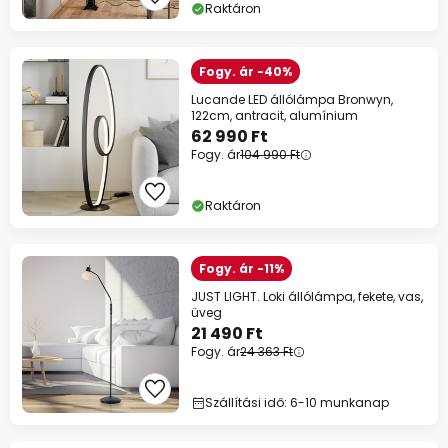
Raktáron
Fogy. ár -40%
Lucande LED állólámpa Bronwyn,
122cm, antracit, alumínium
62 990 Ft
Fogy. ár
104 990 Ft
Raktáron
Fogy. ár -11%
JUST LIGHT. Loki állólámpa, fekete, vas,
üveg
21 490 Ft
Fogy. ár
24 363 Ft
Szállítási idő: 6-10 munkanap