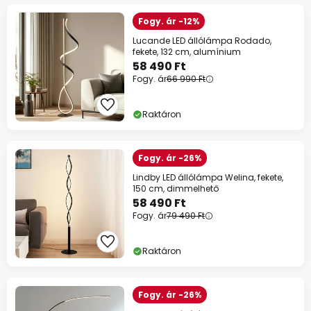
Fogy. ár -12%
Lucande LED állólámpa Rodado,
fekete, 132 cm, alumínium
58 490 Ft
Fogy. ár
66 990 Ft
Raktáron
Fogy. ár -26%
Lindby LED állólámpa Welina, fekete,
150 cm, dimmelhető
58 490 Ft
Fogy. ár
79 490 Ft
Raktáron
Fogy. ár -26%