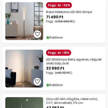
Fogy. ár -32%
Boba többkaros LED álló lámpa
71 490 Ft
Fogy. ár
104 990 Ft
Raktáron
Fogy. ár -15%
LED állólámpa Bella, egyenes, négyzet
alakú talp, acél
33 990 Ft
Fogy. ár
40 191 Ft
Raktáron
Silvio LED álló világítás, nikkel színű,
CCT, dimmelhető, 173 cm
47 053 Ft