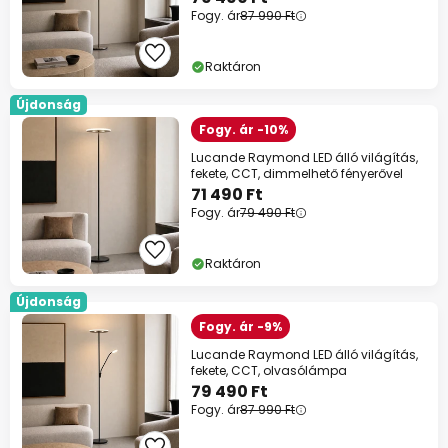
Fogy. ár
87 990 Ft
Raktáron
Újdonság
Fogy. ár -10%
Lucande Raymond LED álló világítás,
fekete, CCT, dimmelhető fényerővel
71 490 Ft
Fogy. ár
79 490 Ft
Raktáron
Újdonság
Fogy. ár -9%
Lucande Raymond LED álló világítás,
fekete, CCT, olvasólámpa
79 490 Ft
Fogy. ár
87 990 Ft