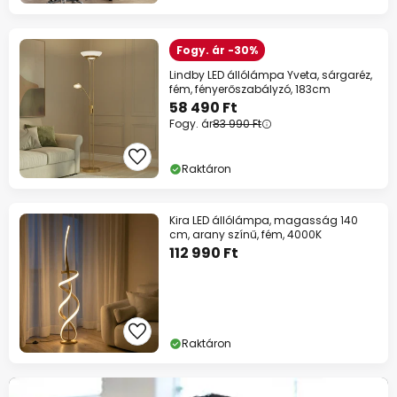
Fogy. ár -30%
Lindby LED állólámpa Yveta, sárgaréz,
fém, fényerőszabályzó, 183cm
58 490 Ft
Fogy. ár
83 990 Ft
Raktáron
Kira LED állólámpa, magasság 140
cm, arany színű, fém, 4000K
112 990 Ft
Raktáron