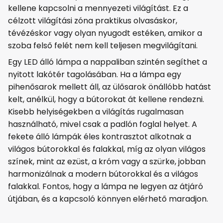
kellene kapcsolni a mennyezeti világítást. Ez a
célzott világítási zóna praktikus olvasáskor,
tévézéskor vagy olyan nyugodt estéken, amikor a
szoba felső felét nem kell teljesen megvilágítani.
Egy LED álló lámpa a nappaliban szintén segíthet a
nyitott lakótér tagolásában. Ha a lámpa egy
pihenősarok mellett áll, az ülősarok önállóbb hatást
kelt, anélkül, hogy a bútorokat át kellene rendezni.
Kisebb helyiségekben a világítás rugalmasan
használható, mivel csak a padlón foglal helyet. A
fekete álló lámpák éles kontrasztot alkotnak a
világos bútorokkal és falakkal, míg az olyan világos
színek, mint az ezüst, a króm vagy a szürke, jobban
harmonizálnak a modern bútorokkal és a világos
falakkal. Fontos, hogy a lámpa ne legyen az átjáró
útjában, és a kapcsoló könnyen elérhető maradjon.