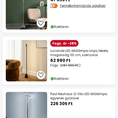
Termékinformációs adatlap
Raktáron
Fogy. ár -28%
Lucande LED állólámpa Linija, fekete,
magasság 110 cm, szenzoros
62 990 Ft
Fogy. ár
87 990 Ft
Raktáron
Paul Neuhaus Q-Vito LED állólámpa
egyenes gyűrűvel
226 305 Ft