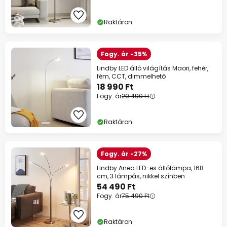
Raktáron
Fogy. ár -35%
Lindby LED álló világítás Maori, fehér,
fém, CCT, dimmelhető
18 990 Ft
Fogy. ár
29 490 Ft
Raktáron
Fogy. ár -27%
Lindby Anea LED-es állólámpa, 168
cm, 3 lámpás, nikkel színben
54 490 Ft
Fogy. ár
75 490 Ft
Raktáron