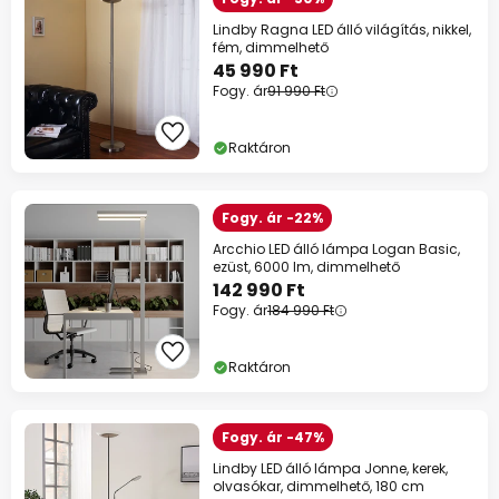
Lindby Ragna LED álló világítás, nikkel,
fém, dimmelhető
45 990 Ft
Fogy. ár
91 990 Ft
Raktáron
Fogy. ár -22%
Arcchio LED álló lámpa Logan Basic,
ezüst, 6000 lm, dimmelhető
142 990 Ft
Fogy. ár
184 990 Ft
Raktáron
Fogy. ár -47%
Lindby LED álló lámpa Jonne, kerek,
olvasókar, dimmelhető, 180 cm