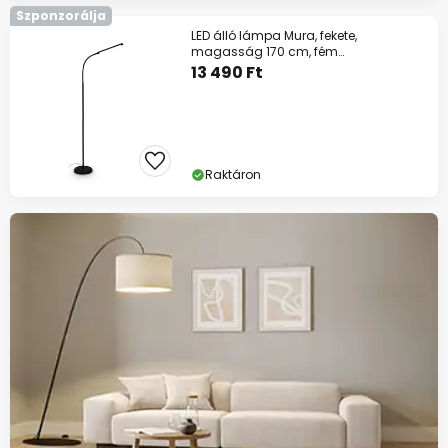
Szponzorálja
LED álló lámpa Mura, fekete,
magasság 170 cm, fém
érintésérzékeny dimmer
13 490 Ft
Raktáron