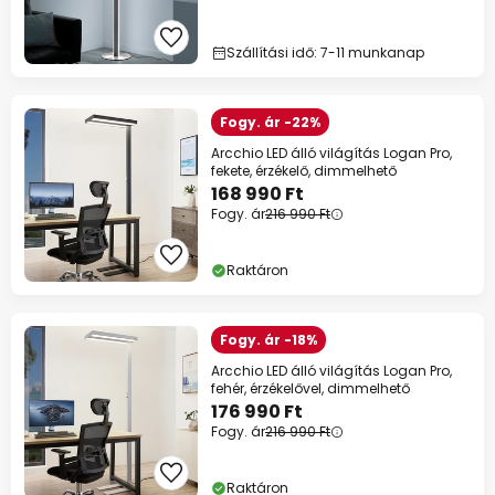
Szállítási idő: 7-11 munkanap
Fogy. ár -22%
Arcchio LED álló világítás Logan Pro,
fekete, érzékelő, dimmelhető
168 990 Ft
Fogy. ár
216 990 Ft
Raktáron
Fogy. ár -18%
Arcchio LED álló világítás Logan Pro,
fehér, érzékelővel, dimmelhető
176 990 Ft
Fogy. ár
216 990 Ft
Raktáron