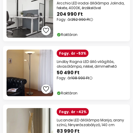
Arcchio LED irodai állólámpa Jolinda,
fekete, 4000K, érzékelővel
204 990 Ft
Fogy. ár
252 990 Ft
Raktáron
Fogy. ár -53%
Lindby Ragna LED álló világítás,
olvasólámpa, nikkel, dimmelhető
50 490 Ft
Fogy. ár
108 990 Ft
Raktáron
Fogy. ár -42%
Lucande LED állólámpa Marija, arany
színű, fényerőszabályzó, 140 cm
83 990 Ft