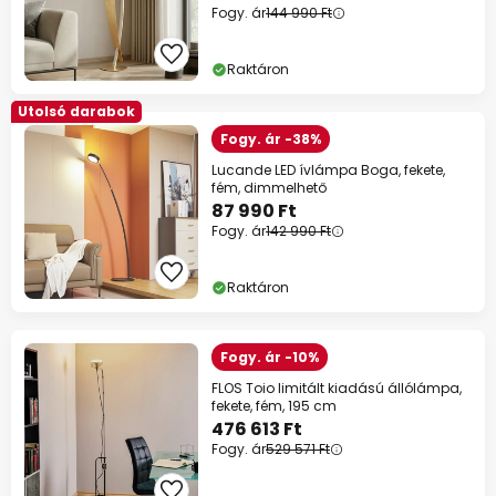
Fogy. ár
144 990 Ft
Raktáron
Utolsó darabok
Fogy. ár -38%
Lucande LED ívlámpa Boga, fekete,
fém, dimmelhető
87 990 Ft
Fogy. ár
142 990 Ft
Raktáron
Fogy. ár -10%
FLOS Toio limitált kiadású állólámpa,
fekete, fém, 195 cm
476 613 Ft
Fogy. ár
529 571 Ft