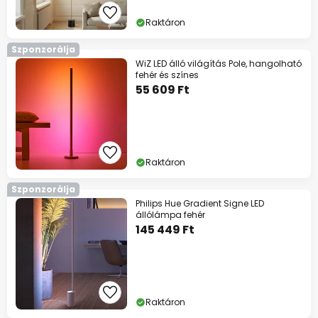
Raktáron
Szponzorálja
WiZ LED álló világítás Pole, hangolható
fehér és színes
55 609 Ft
Raktáron
Szponzorálja
Philips Hue Gradient Signe LED
állólámpa fehér
145 449 Ft
Raktáron