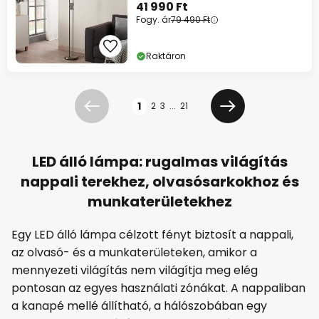
41 990 Ft
Fogy. ár
79 490 Ft
Raktáron
Oldal
1
2
3
...
21
Előző
Következő
LED álló lámpa: rugalmas világítás
nappali terekhez, olvasósarkokhoz és
munkaterületekhez
Egy LED álló lámpa célzott fényt biztosít a nappali,
az olvasó- és a munkaterületeken, amikor a
mennyezeti világítás nem világítja meg elég
pontosan az egyes használati zónákat. A nappaliban
a kanapé mellé állítható, a hálószobában egy