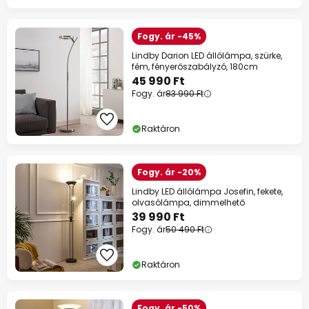
Fogy. ár -45%
Lindby Darion LED állólámpa, szürke,
fém, fényerőszabályzó, 180cm
45 990 Ft
Fogy. ár
83 990 Ft
Raktáron
Fogy. ár -20%
Lindby LED állólámpa Josefin, fekete,
olvasólámpa, dimmelhető
39 990 Ft
Fogy. ár
50 490 Ft
Raktáron
Fogy. ár -50%