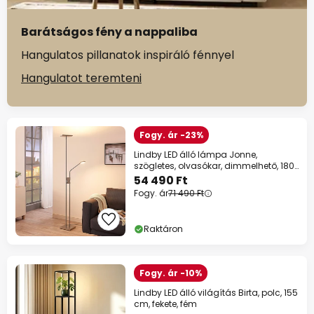
Barátságos fény a nappaliba
Hangulatos pillanatok inspiráló fénnyel
Hangulatot teremteni
Fogy. ár -23%
Lindby LED álló lámpa Jonne,
szögletes, olvasókar, dimmelhető, 180
cm
54 490 Ft
Fogy. ár
71 490 Ft
Raktáron
Fogy. ár -10%
Lindby LED álló világítás Birta, polc, 155
cm, fekete, fém