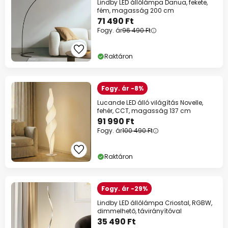
Lindby LED állólámpa Danua, fekete,
fém, magasság 200 cm
71 490 Ft
Fogy. ár
96 490 Ft
Raktáron
Fogy. ár -8%
Lucande LED álló világítás Novelle,
fehér, CCT, magasság 137 cm
91 990 Ft
Fogy. ár
100 490 Ft
Raktáron
Fogy. ár -29%
Lindby LED állólámpa Criostal, RGBW,
dimmelhető, távirányítóval
35 490 Ft