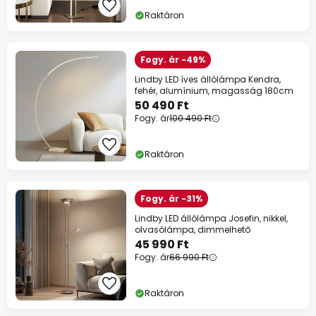
Raktáron
Fogy. ár -49%
Lindby LED íves állólámpa Kendra,
fehér, alumínium, magasság 180cm
50 490 Ft
Fogy. ár
100 490 Ft
Raktáron
Fogy. ár -31%
Lindby LED állólámpa Josefin, nikkel,
olvasólámpa, dimmelhető
45 990 Ft
Fogy. ár
66 990 Ft
Raktáron