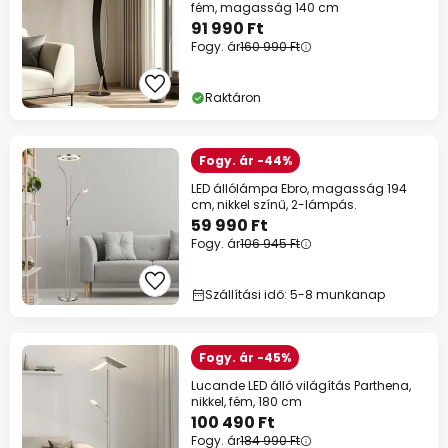
fém, magasság 140 cm
91 990 Ft
Fogy. ár
160 990 Ft
Raktáron
Fogy. ár -44%
LED állólámpa Ebro, magasság 194
cm, nikkel színű, 2-lámpás.
59 990 Ft
Fogy. ár
106 945 Ft
Szállítási idő: 5-8 munkanap
Fogy. ár -45%
Lucande LED álló világítás Parthena,
nikkel, fém, 180 cm
100 490 Ft
Fogy. ár
184 990 Ft