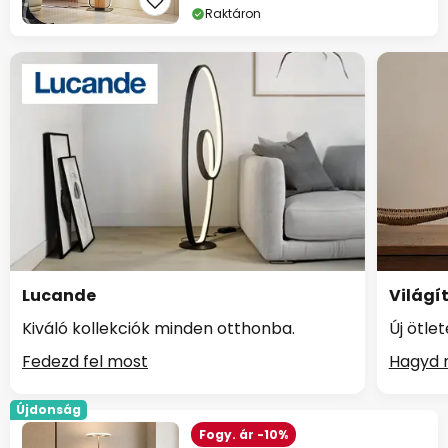
Raktáron
Lucande
Világí
Kiváló kollekciók minden otthonba.
Új ötle
Fedezd fel most
Hagyd m
Újdonság
Fogy. ár -10%