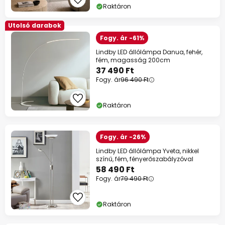
Raktáron
Utolsó darabok
Fogy. ár -61%
Lindby LED állólámpa Danua, fehér,
fém, magasság 200cm
37 490 Ft
Fogy. ár
96 490 Ft
Raktáron
Fogy. ár -26%
Lindby LED állólámpa Yveta, nikkel
színű, fém, fényerőszabályzóval
58 490 Ft
Fogy. ár
79 490 Ft
Raktáron