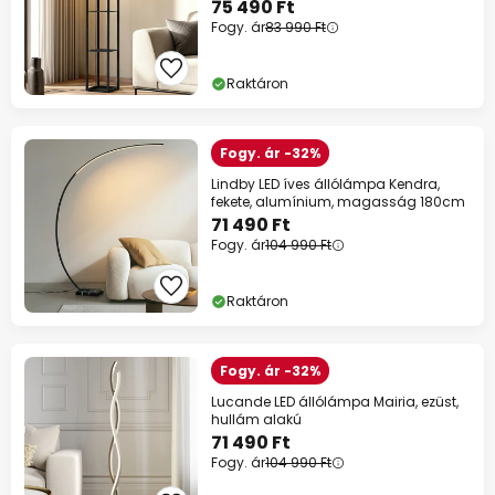
75 490 Ft
Fogy. ár
83 990 Ft
Raktáron
Fogy. ár -32%
Lindby LED íves állólámpa Kendra,
fekete, alumínium, magasság 180cm
71 490 Ft
Fogy. ár
104 990 Ft
Raktáron
Fogy. ár -32%
Lucande LED állólámpa Mairia, ezüst,
hullám alakú
71 490 Ft
Fogy. ár
104 990 Ft