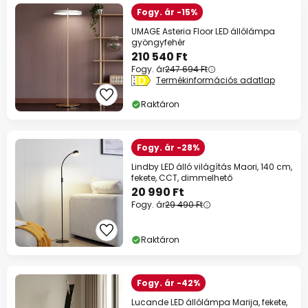
Fogy. ár -15%
UMAGE Asteria Floor LED állólámpa
gyöngyfehér
210 540 Ft
Fogy. ár
247 694 Ft
Termékinformációs adatlap
Raktáron
Fogy. ár -28%
Lindby LED álló világítás Maori, 140 cm,
fekete, CCT, dimmelhető
20 990 Ft
Fogy. ár
29 490 Ft
Raktáron
Fogy. ár -42%
Lucande LED állólámpa Marija, fekete,