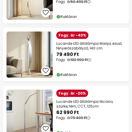
Fogy. ár
50 490 Ft
Raktáron
Fogy. ár -40%
Lucande LED állólámpa Marija, ezüst,
fényerőszabályzó, 140 cm
79 490 Ft
Fogy. ár
133 990 Ft
Raktáron
Fogy. ár -20%
Lucande LED állólámpa Nicano,
szürke, fém, CCT, 125cm
62 990 Ft
Fogy. ár
79 490 Ft