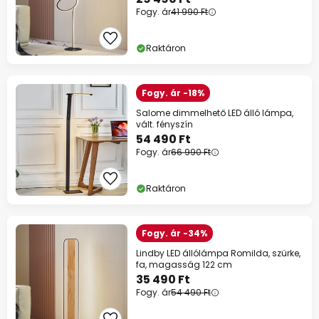
Fogy. ár
41 990 Ft
Raktáron
Fogy. ár -18%
Salome dimmelhető LED álló lámpa,
vált. fényszín
54 490 Ft
Fogy. ár
66 990 Ft
Raktáron
Fogy. ár -34%
Lindby LED állólámpa Romilda, szürke,
fa, magasság 122 cm
35 490 Ft
Fogy. ár
54 490 Ft