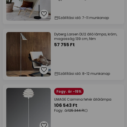
Szállítási idő: 7-11 munkanap
Dyberg Larsen DL12 álló lámpa, króm,
magasság 139 cm, fém
57 755 Ft
Szállítási idő: 8-12 munkanap
Fogy. ár -15%
UMAGE Carmina fehér állólámpa
106 543 Ft
Fogy. ár
125 344 Ft