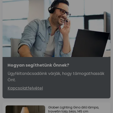
Hogyan segíthetünk Önnek?
Ügyféltanácsadóink várják, hogy támogathassák
Önt.
Kapcsolatfelvétel
Globen Lighting Gino álló lámpa,
travertin talp, bézs, 145 cm