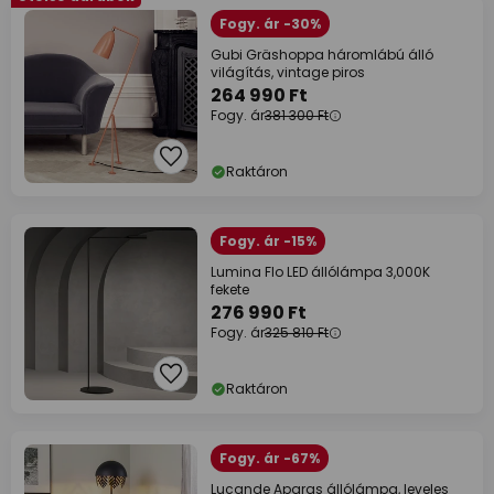
Fogy. ár -30%
Gubi Gräshoppa háromlábú álló
világítás, vintage piros
264 990 Ft
Fogy. ár
381 300 Ft
Raktáron
Fogy. ár -15%
Lumina Flo LED állólámpa 3,000K
fekete
276 990 Ft
Fogy. ár
325 810 Ft
Raktáron
Fogy. ár -67%
Lucande Aparas állólámpa, leveles