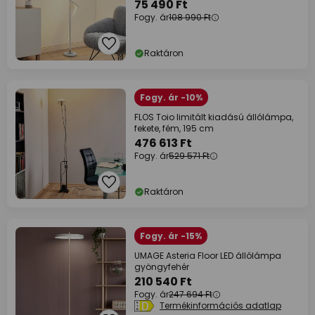
75 490 Ft
Fogy. ár
108 990 Ft
Raktáron
Fogy. ár -10%
FLOS Toio limitált kiadású állólámpa,
fekete, fém, 195 cm
476 613 Ft
Fogy. ár
529 571 Ft
Raktáron
Fogy. ár -15%
UMAGE Asteria Floor LED állólámpa
gyöngyfehér
210 540 Ft
Fogy. ár
247 694 Ft
Termékinformációs adatlap