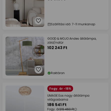
Szállítási idő: 7-11 munkanap
GOOD & MOJO Andes állólámpa,
zöld/natúr
102 243 Ft
Raktáron
Fogy. ár -15%
UMAGE Eos nagy állólámpa
világosbarna
186 541 Ft
Fogy. ár
219 460 Ft