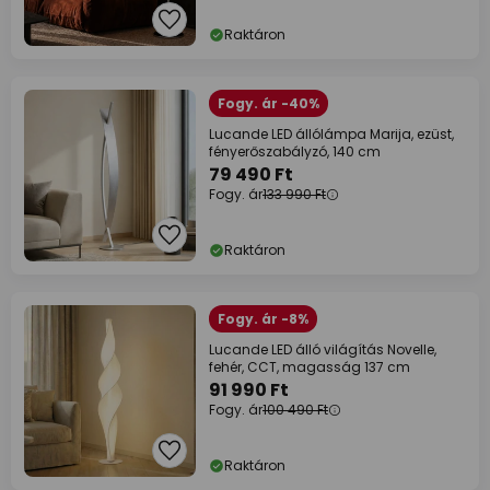
Raktáron
Fogy. ár -40%
Lucande LED állólámpa Marija, ezüst,
fényerőszabályzó, 140 cm
79 490 Ft
Fogy. ár
133 990 Ft
Raktáron
Fogy. ár -8%
Lucande LED álló világítás Novelle,
fehér, CCT, magasság 137 cm
91 990 Ft
Fogy. ár
100 490 Ft
Raktáron