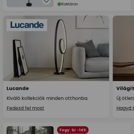
Raktáron
Lucande
Világí
Kiváló kollekciók minden otthonba.
Új ötle
Fedezd fel most
Hagyd m
Fogy. ár -14%