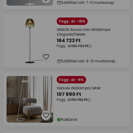
Szállítási idő: 7-11 munkanap
Fogy. ár -15%
UMAGE Aluvia mini állólámpa
sárgaréz/fekete
164 723 Ft
Fogy. ár
193 792 Ft
Szállítási idő: 9-13 munkanap
Fogy. ár -9%
Versale állólámpa, fehér
107 990 Ft
Fogy. ár
119 762 Ft
Raktáron