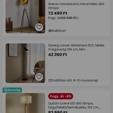
Xirena I rozsdaszínű háromlábú álló
lámpa
72 490 Ft
Fogy. ár
106 945 Ft
Raktáron
Dyberg Larsen állólámpa DL12, fekete,
magasság 139 cm, fém
42 350 Ft
Szállítási idő: 8-12 munkanap
Újdonság
Fogy. ár -8%
Quitani Lisene LED álló lámpa,
tölgy/fekete/természetes, 162 cm,
dimmelhető
83 990 Ft