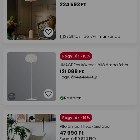
224 593 Ft
Szállítási idő: 7-11 munkanap
Fogy. ár -15%
UMAGE Eos közepes állólámpa fehér
121 088 Ft
Fogy. ár
142 456 Ft
Raktáron
Fogy. ár -19%
Állólámpa Theo, kőrisfából
47 990 Ft
Fogy. ár
59 870 Ft