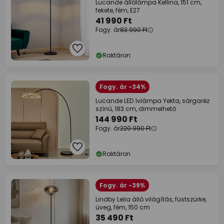
Lucande állólámpa Kellina, 151 cm,
fekete, fém, E27
41 990 Ft
Fogy. ár
83 990 Ft
Raktáron
Fogy. ár -34%
Lucande LED ívlámpa Yekta, sárgaréz
színű, 183 cm, dimmelhető
144 990 Ft
Fogy. ár
220 990 Ft
Raktáron
Fogy. ár -39%
Lindby Lelia álló világítás, füstszürke,
üveg, fém, 150 cm
35 490 Ft