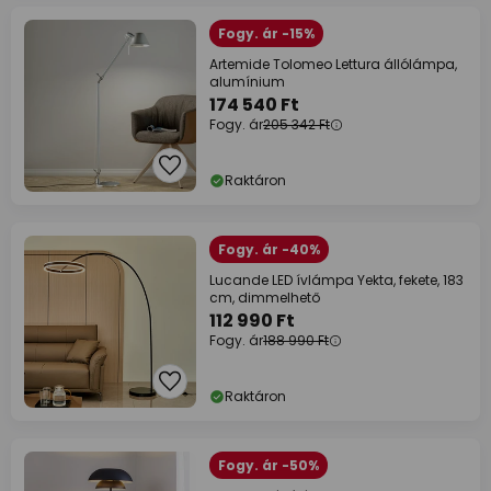
Fogy. ár -15%
Artemide Tolomeo Lettura állólámpa,
alumínium
174 540 Ft
Fogy. ár
205 342 Ft
Raktáron
Fogy. ár -40%
Lucande LED ívlámpa Yekta, fekete, 183
cm, dimmelhető
112 990 Ft
Fogy. ár
188 990 Ft
Raktáron
Fogy. ár -50%