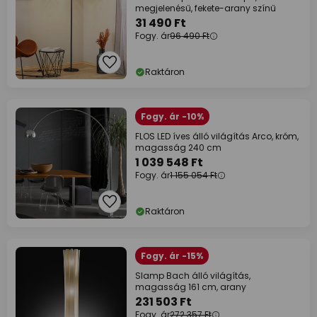
megjelenésű, fekete-arany színű
31 490 Ft
Fogy. ár
96 490 Ft
Raktáron
Fogy. ár -10%
FLOS LED íves álló világítás Arco, króm,
magasság 240 cm
1 039 548 Ft
Fogy. ár
1 155 054 Ft
Raktáron
Fogy. ár -15%
Slamp Bach álló világítás,
magasság 161 cm, arany
231 503 Ft
Fogy. ár
272 357 Ft