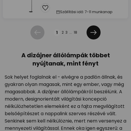
Szállítási idő: 7-11 munkanap
Oldal
1
2
3
...
18
Előző
Következő
A dizájner állólámpák többet
nyújtanak, mint fényt
Sok helyet foglalnak el - elvégre a padlón állnak, és
gyakran olyan magasak, mint egy ember, vagy még
magasabbak. A dizájner állólámpákról beszélünk. A
modern, designorientált világítási koncepció
nélkülözhetetlen elemeként ez a fajta megvilágított
belsőépítészet a nappalink szerves részévé vált.
Senkinek sem kell nélkülöznie, mert nem versenyez a
mennyezeti világítással. Ennek oka igen egyszerű: a