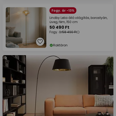
Fogy. ár -13%
Lindby Lelia álló világítás, borostyán,
üveg, fém, 150 cm
50 490 Ft
Fogy. ár
58 490 Ft
Raktáron