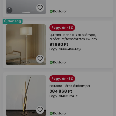
Raktáron
Újdonság
Fogy. ár -8%
Quitani Lisene LED álló lámpa,
dió/ezüst/természetes 162 cm,
dimmelhető
91 990 Ft
Fogy. ár
100 490 Ft
Raktáron
Fogy. ár -5%
Palustre - ékes állólámpa
384 868 Ft
Fogy. ár
405 124 Ft
Raktáron