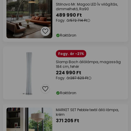
Stilnovo Mr. Magoo LED Ív világítás,
dimmelhető, Ra90
489 990 Ft
Fogy. ár
572 714 Ft
Raktáron
Fogy. ár -21%
Slamp Bach állólámpa, magasság
184 cm, fehér
224 990 Ft
Fogy. ár
287 629 Ft
Raktáron
MARKET SET Pebble textil álló lámpa,
krém
371 205 Ft