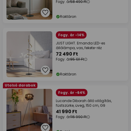
Fogy. ár
58 490 Ft
Raktáron
Fogy. ár -14%
JUST LIGHT. Emanda LED-es
állólámpa, vas, fekete-réz
72 490 Ft
Fogy. ár
85 131 Ft
Raktáron
Utolsó darabok
Fogy. ár -64%
Lucande Diborah álló világítás,
füstszürke, üveg, 150 cm, G9
41 990 Ft
Fogy. ár
116 990 Ft