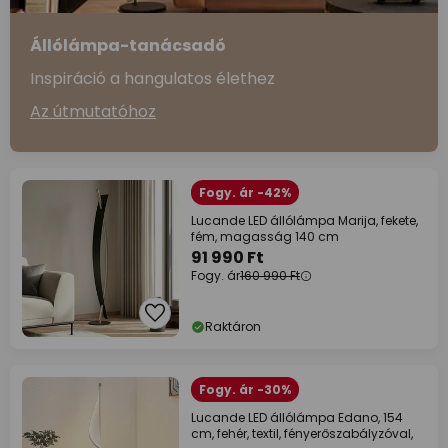
Állólámpa-tanácsadó
Inspiráció a hangulatos élethez
Az útmutatóhoz
Fogy. ár -42%
Lucande LED állólámpa Marija, fekete,
fém, magasság 140 cm
91 990 Ft
Fogy. ár
160 990 Ft
Raktáron
Fogy. ár -30%
Lucande LED állólámpa Edano, 154
cm, fehér, textil, fényerőszabályzóval,