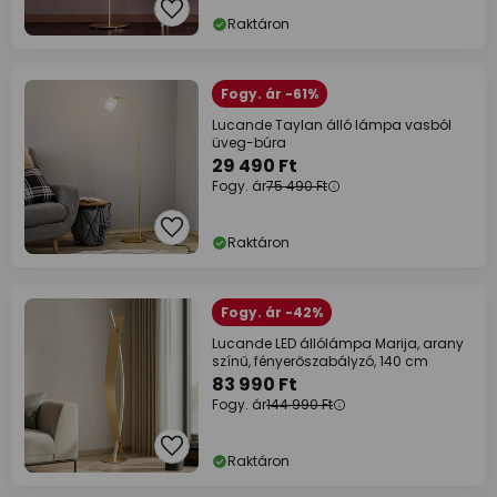
Raktáron
Fogy. ár -61%
Lucande Taylan álló lámpa vasból
üveg-búra
29 490 Ft
Fogy. ár
75 490 Ft
Raktáron
Fogy. ár -42%
Lucande LED állólámpa Marija, arany
színű, fényerőszabályzó, 140 cm
83 990 Ft
Fogy. ár
144 990 Ft
Raktáron