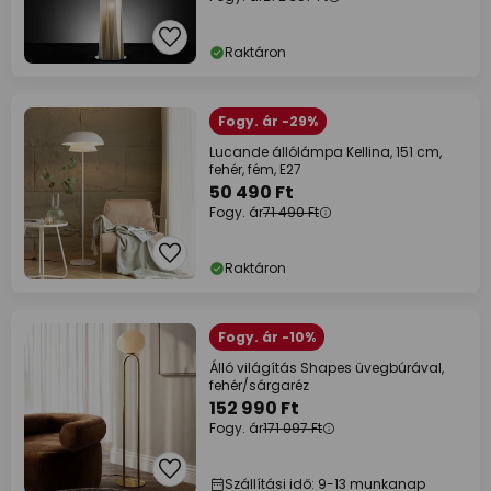
Raktáron
Fogy. ár -29%
Lucande állólámpa Kellina, 151 cm,
fehér, fém, E27
50 490 Ft
Fogy. ár
71 490 Ft
Raktáron
Fogy. ár -10%
Álló világítás Shapes üvegbúrával,
fehér/sárgaréz
152 990 Ft
Fogy. ár
171 097 Ft
Szállítási idő: 9-13 munkanap