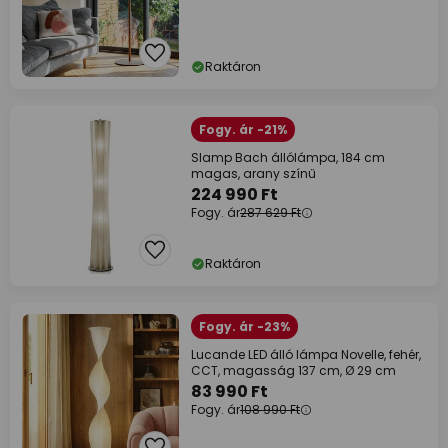
Raktáron
Fogy. ár -21%
Slamp Bach állólámpa, 184 cm
magas, arany színű
224 990 Ft
Fogy. ár
287 629 Ft
Raktáron
Fogy. ár -23%
Lucande LED álló lámpa Novelle, fehér,
CCT, magasság 137 cm, Ø 29 cm
83 990 Ft
Fogy. ár
108 990 Ft