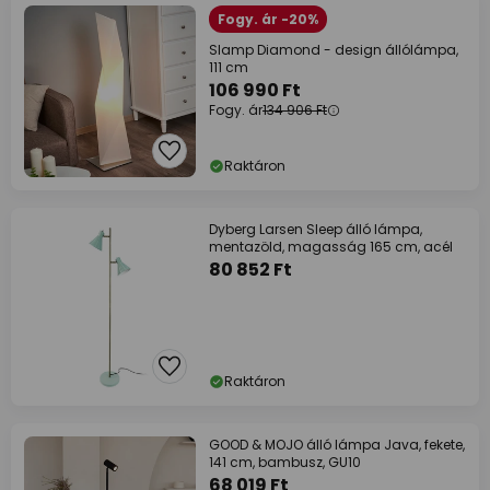
Fogy. ár -20%
Slamp Diamond - design állólámpa,
111 cm
106 990 Ft
Fogy. ár
134 906 Ft
Raktáron
Dyberg Larsen Sleep álló lámpa,
mentazöld, magasság 165 cm, acél
80 852 Ft
Raktáron
GOOD & MOJO álló lámpa Java, fekete,
141 cm, bambusz, GU10
68 019 Ft