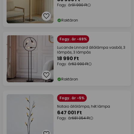
Fogy. ár
91 990 Ft
Raktáron
Fogy. ár -69%
Lucande Linnard állólámpa vasból, 3
lámpás, 3 lámpás
18 990 Ft
Fogy. ár
62 990 Ft
Raktáron
Fogy. ár -5%
Notaio állólámpa, hét lámpa
647 001 Ft
Fogy. ár
681 054 Ft