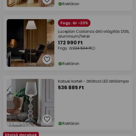
Raktáron
Fogy. ár -23%
Luceplan Costanza álló világítás D13ti,
alumínium/fehér
172 990 Ft
Fogy. ár
224 504 Ft
Raktáron
Kabuki kartell - átlátszó LED állólámpa
536 885 Ft
Raktáron
Utolsó darabok