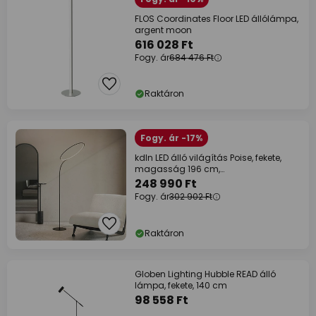
FLOS Coordinates Floor LED állólámpa,
argent moon
616 028 Ft
Fogy. ár
684 476 Ft
Raktáron
Fogy. ár -17%
kdln LED álló világítás Poise, fekete,
magasság 196 cm,
fényerőszabályozó
248 990 Ft
Fogy. ár
302 902 Ft
Raktáron
Globen Lighting Hubble READ álló
lámpa, fekete, 140 cm
98 558 Ft