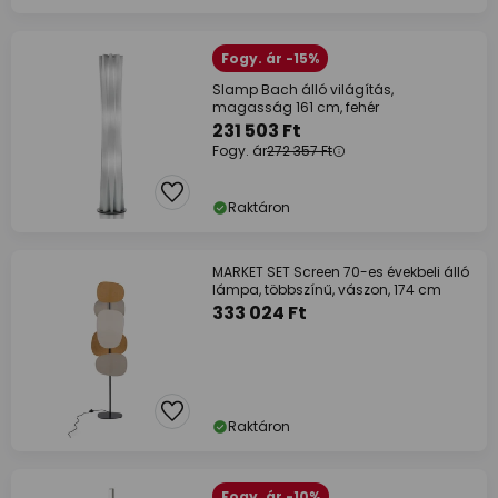
Fogy. ár -15%
Slamp Bach álló világítás,
magasság 161 cm, fehér
231 503 Ft
Fogy. ár
272 357 Ft
Raktáron
MARKET SET Screen 70-es évekbeli álló
lámpa, többszínű, vászon, 174 cm
333 024 Ft
Raktáron
Fogy. ár -10%