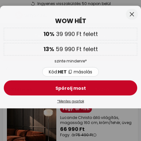
Ingyenes visszaküldés 50 napon belül
Ugrás
Bez
WOW HÉT
a
tartalomhoz
sés
10%
39 990 Ft felett
Csak
00N 13Ó 46P 58M
Továbbá
akár 13 % kedvezmény!
13%
59 990 Ft felett
Kód:
HET
másolás
szinte mindenre*
WOW HÉT |
Akár 70 %
Kód:
HET
másolás
Design állólámpák
Spórolj most
1048 tételek
Szűrő
*Mentes gyartok
Újdonság
Fogy. ár -11%
Lucande Christo álló világítás,
magasság 160 cm, króm/fehér, üveg
66 990 Ft
Fogy. ár
75 490 Ft