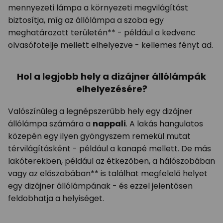
mennyezeti lámpa a környezeti megvilágítást
biztosítja, míg az állólámpa a szoba egy
meghatározott területén** - például a kedvenc
olvasófotelje mellett elhelyezve - kellemes fényt ad.
Hol a legjobb hely a dizájner állólámpák
elhelyezésére?
Valószínűleg a legnépszerűbb hely egy dizájner
állólámpa számára a
nappali
. A lakás hangulatos
közepén egy ilyen gyöngyszem remekül mutat
térvilágításként - például a kanapé mellett. De más
lakóterekben, például az étkezőben, a hálószobában
vagy az előszobában** is találhat megfelelő helyet
egy dizájner állólámpának - és ezzel jelentősen
feldobhatja a helyiséget.