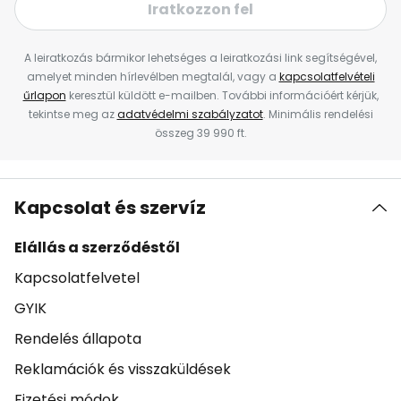
Iratkozzon fel
A leiratkozás bármikor lehetséges a leiratkozási link segítségével,
amelyet minden hírlevélben megtalál, vagy a
kapcsolatfelvételi
űrlapon
keresztül küldött e-mailben. További információért kérjük,
tekintse meg az
adatvédelmi szabályzatot
. Minimális rendelési
összeg 39 990 ft.
Kapcsolat és szervíz
Elállás a szerződéstől
Kapcsolatfelvetel
GYIK
Rendelés állapota
Reklamációk és visszaküldések
Fizetési módok