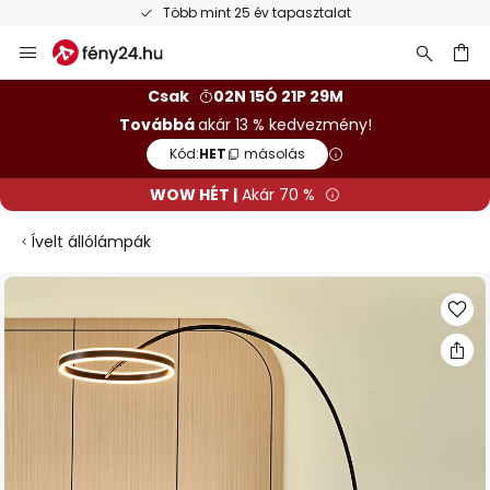
Több mint 25 év tapasztalat
Ugrás
a
tartalomhoz
sés
Csak
02N 15Ó 21P 28M
Továbbá
akár 13 % kedvezmény!
Kód:
HET
másolás
WOW HÉT |
Akár 70 %
Ívelt állólámpák
Ugrás
a
képgaléria
végére