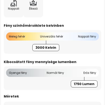
Nappali
Étkező
Fény színhőmérséklete kelvinben
Meleg fehér
Univerzális fehér
Nappali fény
3000 Kelvin
Kibocsátott fény mennyisége lumenben
Gyenge fény
Normál fény
Erős fény
1750 Lumen
Méretek