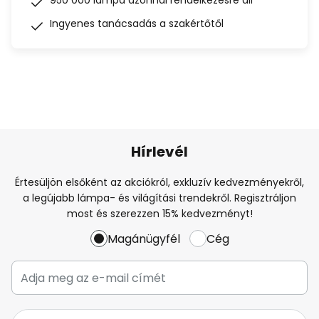
950 000 lámpa azonnal rendelkezésre áll
Ingyenes tanácsadás a szakértőtől
Hírlevél
Értesüljön elsőként az akciókról, exkluzív kedvezményekről,
a legújabb lámpa- és világítási trendekről. Regisztráljon
most és szerezzen 15% kedvezményt!
Magánügyfél
Cég