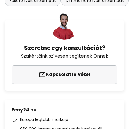
Fekete ívelt állólámpák
Dimmelhető ívelt állólámpák
Szeretne egy konzultációt?
Szakértőink szívesen segítenek Önnek
Kapcsolatfelvétel
Feny24.hu
Európa legtöbb márkája