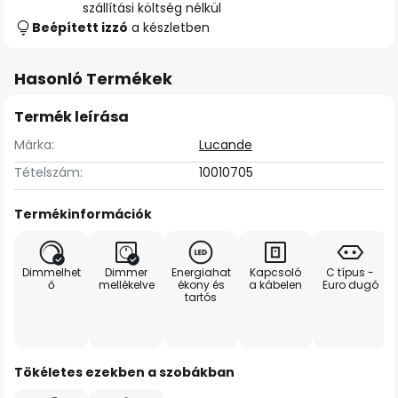
szállítási költség nélkül
Beépített izzó
a készletben
Hasonló Termékek
Termék leírása
Márka:
Lucande
Tételszám:
10010705
Termékinformációk
Dimmelhet
Dimmer
Energiahat
Kapcsoló
C típus -
ő
mellékelve
ékony és
a kábelen
Euro dugó
tartós
Tökéletes ezekben a szobákban