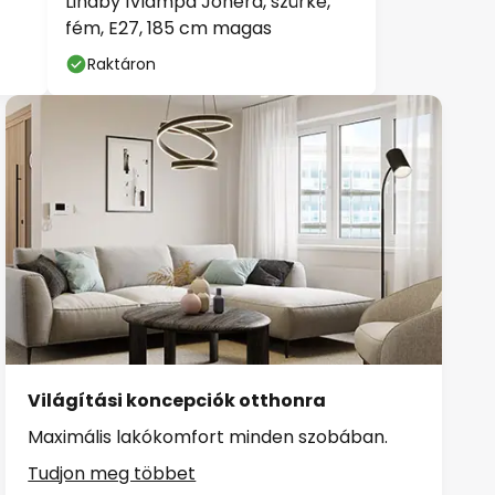
Lindby ívlámpa Jonera, szürke,
fém, E27, 185 cm magas
Raktáron
Világítási koncepciók otthonra
Maximális lakókomfort minden szobában.
Tudjon meg többet