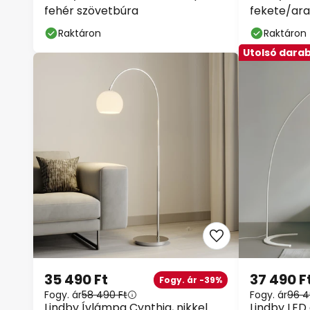
fehér szövetbúra
fekete/aran
Raktáron
Raktáron
Utolsó dara
35 490 Ft
37 490 F
Fogy. ár -39%
Fogy. ár
58 490 Ft
Fogy. ár
96 4
Lindby Ívlámpa Cynthia, nikkel
Lindby LED