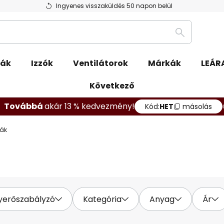
Ingyenes visszaküldés 50 napon belül
Keresés
pák
Izzók
Ventilátorok
Márkák
LEÁR
Következő
Továbbá
akár 13 % kedvezmény!
Kód:
HET
másolás
pák
yerőszabályzó
Kategória
Anyag
Ár