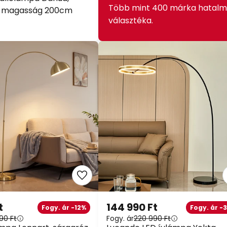
Több mint 400 márka hatalm
m, magasság 200cm
választéka.
t
144 990 Ft
Fogy. ár -12%
Fogy. ár -
90 Ft
Fogy. ár
220 990 Ft