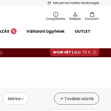
Kényelmes fizetési lehetőségek
Szolgáltatás
Belépés
Kosaram
AZÁS
Vállalati ügyfelek
OUTLET
WOW HÉT |
Akár 70 %
Márka
További szűrők