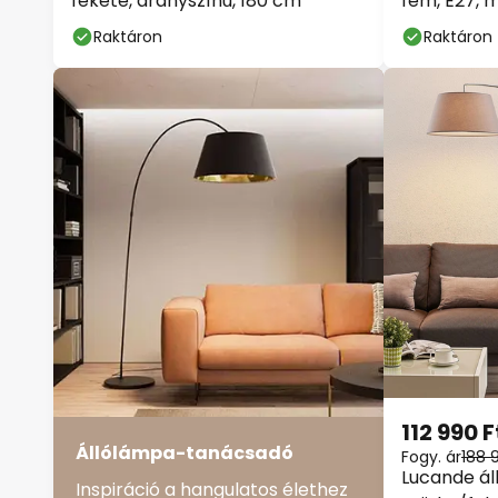
fekete, aranyszínű, 180 cm
fém, E27,
Raktáron
Raktáron
112 990 F
Állólámpa-tanácsadó
Fogy. ár
188 
Lucande ál
Inspiráció a hangulatos élethez