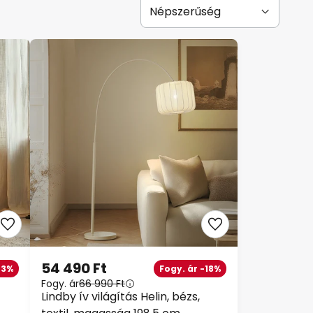
54 490 Ft
23%
Fogy. ár -18%
Fogy. ár
66 990 Ft
Lindby ív világítás Helin, bézs,