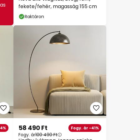
as
fekete/fehér, magasság 155 cm
Raktáron
58 490 Ft
34%
Fogy. ár -41%
Fogy. ár
100 490 Ft