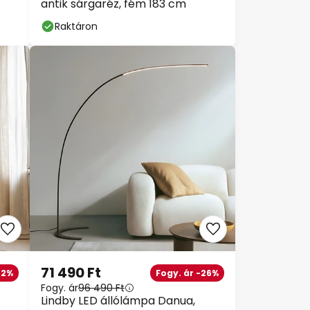
antik sárgaréz, fém 183 cm
Raktáron
71 490 Ft
52%
Fogy. ár -26%
Fogy. ár
96 490 Ft
Lindby LED állólámpa Danua,