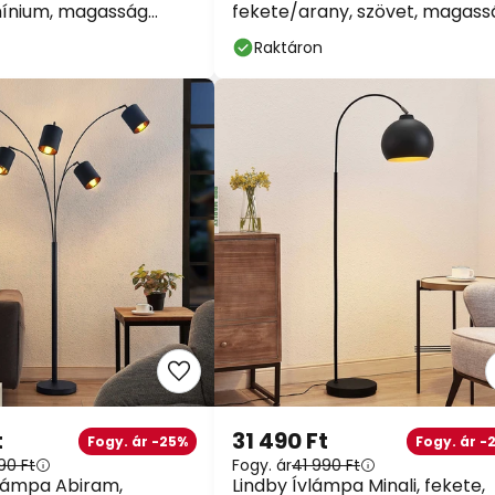
mínium, magasság
fekete/arany, szövet, magass
192cm
Raktáron
t
31 490 Ft
Fogy. ár -25%
Fogy. ár -
90 Ft
Fogy. ár
41 990 Ft
ólámpa Abiram,
Lindby Ívlámpa Minali, fekete,