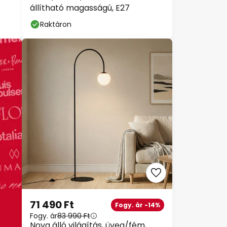
állítható magasságú, E27
Raktáron
71 490 Ft
Fogy. ár -14%
Fogy. ár
83 990 Ft
Nova álló világítás, üveg/fém,