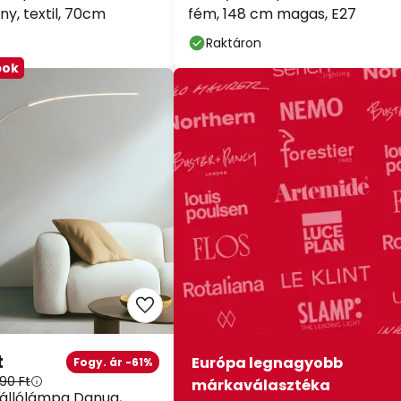
y, textil, 70cm
fém, 148 cm magas, E27
Raktáron
bok
t
Európa legnagyobb
Fogy. ár -61%
90 Ft
márkaválasztéka
 állólámpa Danua,