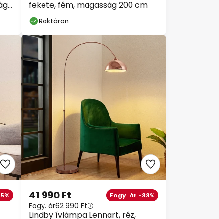
ág
fekete, fém, magasság 200 cm
Raktáron
41 990 Ft
25%
Fogy. ár -33%
Fogy. ár
62 990 Ft
Lindby ívlámpa Lennart, réz,