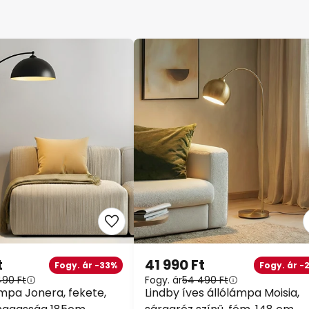
t
41 990 Ft
Fogy. ár -33%
Fogy. ár -
490 Ft
Fogy. ár
54 490 Ft
ámpa Jonera, fekete,
Lindby íves állólámpa Moisia,