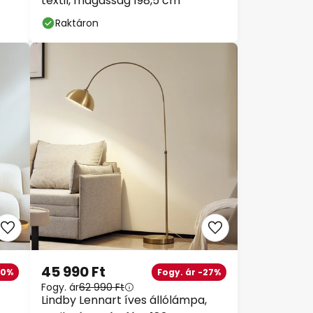
textil, magasság 198,5 cm
Raktáron
45 990 Ft
30%
Fogy. ár -27%
Fogy. ár
62 990 Ft
Lindby Lennart íves állólámpa,