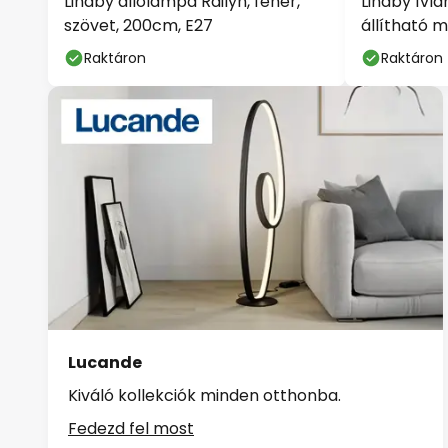
Lindby állólámpa Railyn, fehér,
Lindby ívl
szövet, 200cm, E27
állítható 
Raktáron
Raktáron
Lucande
Kiváló kollekciók minden otthonba.
Fedezd fel most