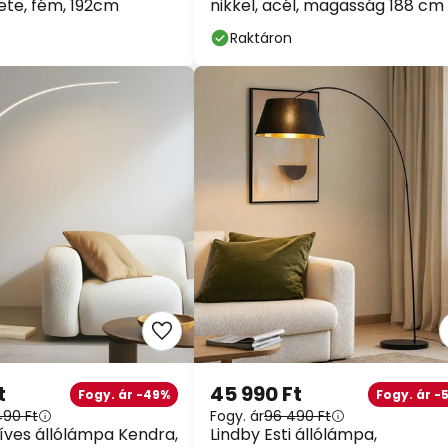
ete, fém, 192cm
nikkel, acél, magasság 188 cm
Raktáron
t
45 990 Ft
Fogy. ár -49%
Fogy. ár -
490 Ft
Fogy. ár
96 490 Ft
 íves állólámpa Kendra,
Lindby Esti állólámpa,