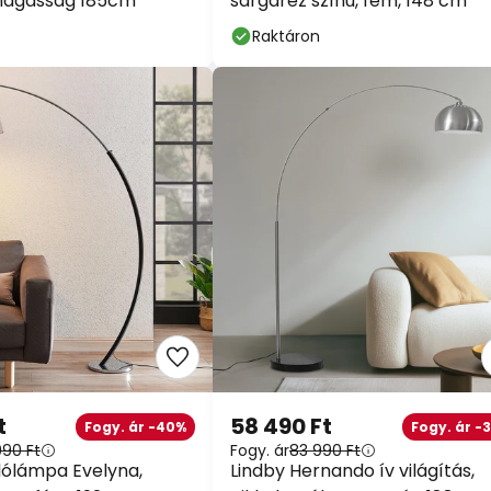
 magasság 185cm
sárgaréz színű, fém, 148 cm
Raktáron
t
58 490 Ft
Fogy. ár -40%
Fogy. ár -
990 Ft
Fogy. ár
83 990 Ft
lólámpa Evelyna,
Lindby Hernando ív világítás,