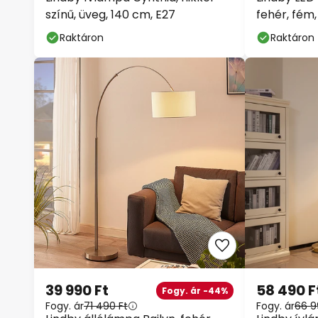
színű, üveg, 140 cm, E27
fehér, fé
Raktáron
Raktáron
39 990 Ft
58 490 F
Fogy. ár -44%
Fogy. ár
71 490 Ft
Fogy. ár
66 9