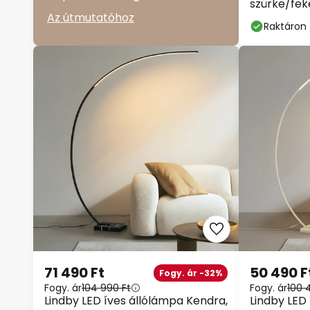
szürke/fek
Az útmutatóhoz
Raktáron
71 490 Ft
50 490 F
Fogy. ár -32%
Fogy. ár
104 990 Ft
Fogy. ár
100 
Lindby LED íves állólámpa Kendra,
Lindby LED