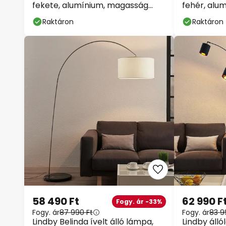
fekete, alumínium, magasság
fehér, alu
180cm
180cm
Raktáron
Raktáron
58 490 Ft
62 990 F
Fogy. ár -33%
Fogy. ár
87 990 Ft
Fogy. ár
83 9
Lindby Belinda ívelt álló lámpa,
Lindby áll