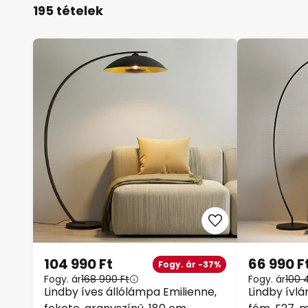
195 tételek
104 990 Ft
66 990 F
Fogy. ár -37%
Fogy. ár
168 990 Ft
Fogy. ár
100 
Lindby íves állólámpa Emilienne,
Lindby ívl