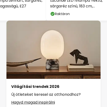
ámpa Lennart, sárgaréz,
Lucande LED ívlámpa Yekta,
magasságú, E27
sárgaréz színű, 183 cm,
dimmelhető
Raktáron
Világítási trendek 2026
Új ötleteket keresel az otthonodhoz?
Hagyd magad inspirálni