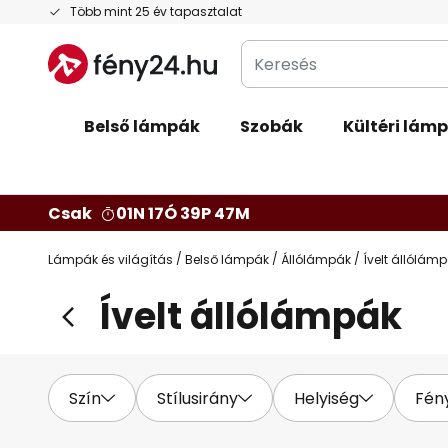
Ugrás
Több mint 25 év tapasztalat
a
Keresés
tartalomhoz
Belső lámpák
Szobák
Kültéri lám
Csak
01N 17Ó 39P 45M
Lámpák és világítás
Belső lámpák
Állólámpák
Ívelt állólám
Ívelt állólámpák
Szín
Stílusirány
Helyiség
Fén