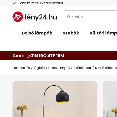
Ugrás
Több mint 25 év tapasztalat
a
Keresés
tartalomhoz
Belső lámpák
Szobák
Kültéri lám
Csak
01N 19Ó 47P 15M
Lámpák és világítás
Belső lámpák
Állólámpák
Ívelt állólám
Ugrás
a
képgaléria
végére