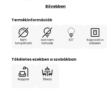
A lámpa állványa és a lámpabúra 
Bővebben
fekete színű felülettel. A kábele
található.
Termékinformációk
Nem
Izzó nem
E27
Kapcsoló a
tompítható
tartozék
kábelen
Tökéletes ezekben a szobákban
Nappali
Étkező