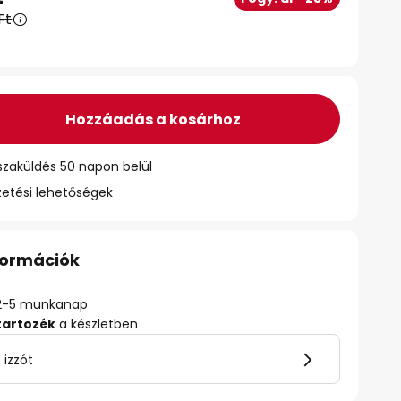
Ft
Hozzáadás a kosárhoz
szaküldés 50 napon belül
zetési lehetőségek
nformációk
ő: 2-5 munkanap
tartozék
a készletben
 izzót