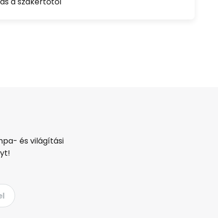
ás a szakértőtől
pa- és világítási
yt!
el