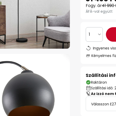
Fogy. ár
41 990 
ÁFÁ-val együtt
1
Ingyenes vis
Kényelmes fi
Szállítási i
Raktáron
Szállítási id
Az izzó nem 
Válasszon E27