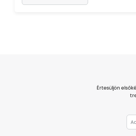
Értesüljön elsők
tr