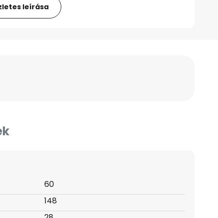
letes leírása
ek
60
148
28