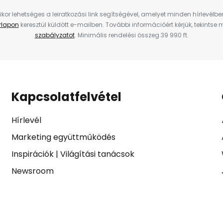
ikor lehetséges a leiratkozási link segítségével, amelyet minden hírlevélb
űrlapon
keresztül küldött e-mailben. További információért kérjük, tekintse
szabályzatot
. Minimális rendelési összeg 39 990 ft.
Kapcsolatfelvétel
Hírlevél
Marketing együttműködés
Inspirációk
|
Világítási tanácsok
Newsroom