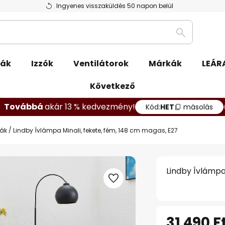
Ingyenes visszaküldés 50 napon belül
Keresés
pák
Izzók
Ventilátorok
Márkák
LEÁR
Következő
Továbbá
akár 13 % kedvezmény!
Kód:
HET
másolás
pák
Lindby Ívlámpa Minali, fekete, fém, 148 cm magas, E27
Lindby Ívlámpa
31 490 F