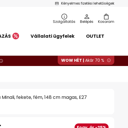
Kényelmes fizetési lehetőségek
Szolgáltatás
Belépés
Kosaram
AZÁS
Vállalati ügyfelek
OUTLET
WOW HÉT |
Akár 70 %
 Minali, fekete, fém, 148 cm magas, E27
t
Fogy. ár -25%