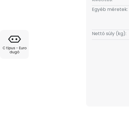
is fémből készült, klasszikus
Egyéb méretek:
n praktikus lábfékkapcsoló
Nettó súly (kg):
C típus - Euro
dugó