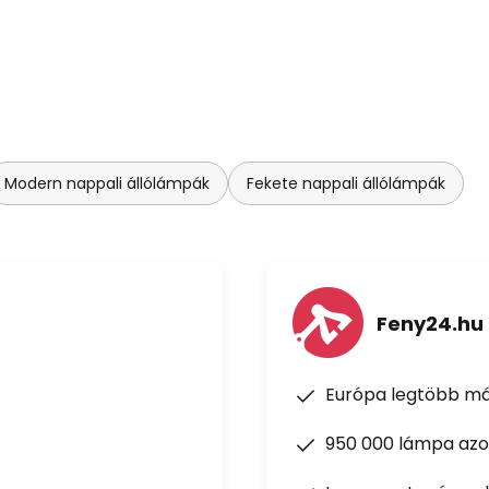
Modern nappali állólámpák
Fekete nappali állólámpák
Feny24.hu
Európa legtöbb má
950 000 lámpa azon