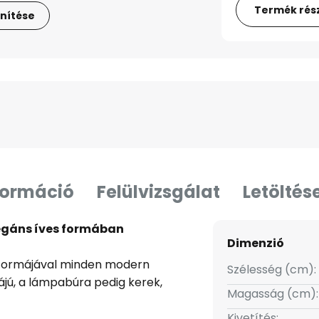
Termék rész
nítése
formáció
Felülvizsgálat
Letöltés
elegáns íves formában
Dimenzió
es formájával minden modern
Szélesség (cm):
rmájú, a lámpabúra pedig kerek,
Magasság (cm):
Kivetítés: