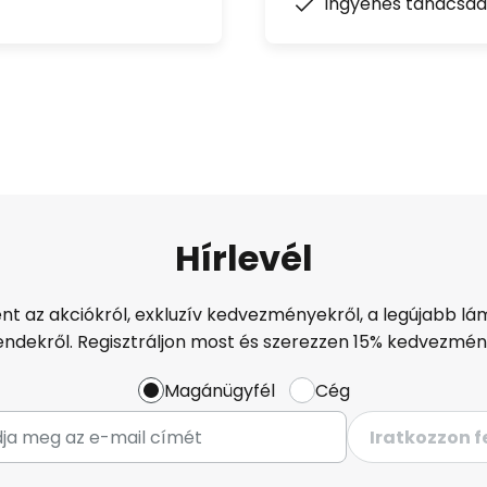
Ingyenes tanácsad
Hírlevél
ént az akciókról, exkluzív kedvezményekről, a legújabb lám
endekről. Regisztráljon most és szerezzen 15% kedvezmén
Magánügyfél
Cég
Iratkozzon f