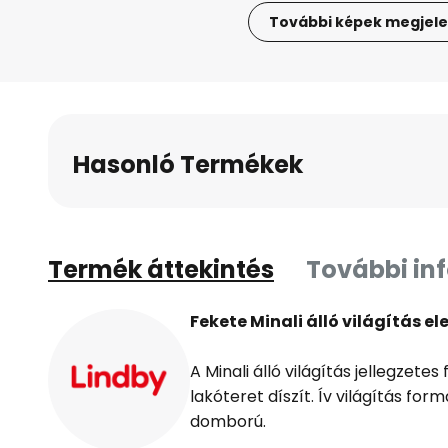
További képek megjele
Ugrás
a
képgaléria
elejére
Hasonló Termékek
Termék áttekintés
További in
Fekete Minali álló világítás 
A Minali álló világítás jellegzet
lakóteret díszít. Ív világítás fo
domború.