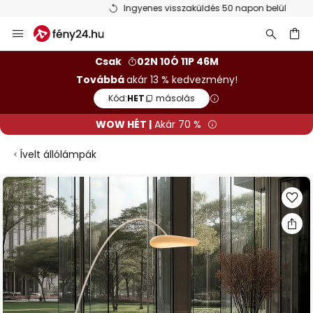
Ingyenes visszaküldés 50 napon belül
Ugrás
a
tartalomhoz
sés
Csak
02N 10Ó 11P 46M
Továbbá
akár 13 % kedvezmény!
Kód:
HET
másolás
WOW HÉT |
Akár 70 %
Ívelt állólámpák
Ugrás
a
képgaléria
végére