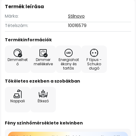
Termék leírása
Márka:
Stilnovo
Tételszám:
10016579
Termékinformációk
Dimmelhet
Dimmer
Energiahat
F típus -
ő
mellékelve
ékony és
Schuko
tartós
dugó
Tökéletes ezekben a szobákban
Nappali
Étkező
Fény színhőmérséklete kelvinben