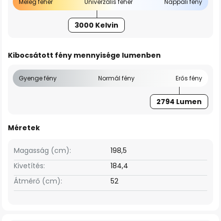
Meleg fehér
Univerzális fehér
Nappali fény
3000 Kelvin
Kibocsátott fény mennyisége lumenben
Gyenge fény
Normál fény
Erős fény
2794 Lumen
Méretek
Magasság (cm):
198,5
Kivetítés:
184,4
Átmérő (cm):
52