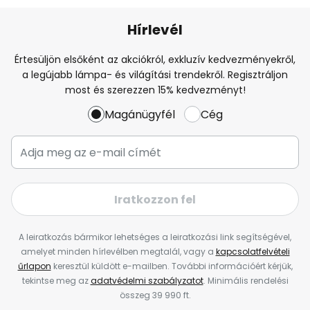
Hírlevél
Értesüljön elsőként az akciókról, exkluzív kedvezményekről,
a legújabb lámpa- és világítási trendekről. Regisztráljon
most és szerezzen 15% kedvezményt!
Magánügyfél
Cég
Iratkozzon fel
A leiratkozás bármikor lehetséges a leiratkozási link segítségével,
amelyet minden hírlevélben megtalál, vagy a
kapcsolatfelvételi
űrlapon
keresztül küldött e-mailben. További információért kérjük,
tekintse meg az
adatvédelmi szabályzatot
. Minimális rendelési
összeg 39 990 ft.