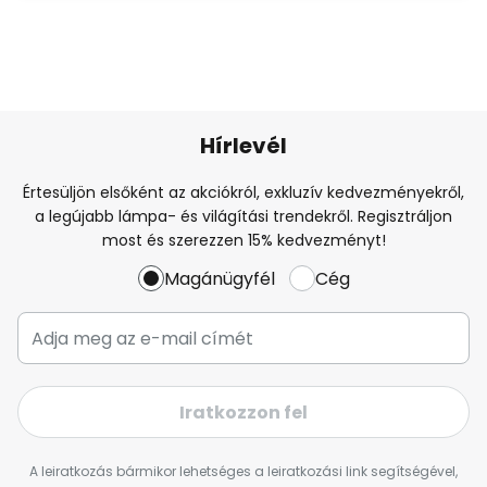
Hírlevél
Értesüljön elsőként az akciókról, exkluzív kedvezményekről,
a legújabb lámpa- és világítási trendekről. Regisztráljon
most és szerezzen 15% kedvezményt!
Magánügyfél
Cég
Iratkozzon fel
A leiratkozás bármikor lehetséges a leiratkozási link segítségével,