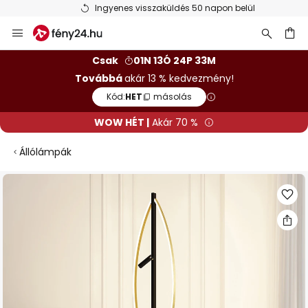
Ingyenes visszaküldés 50 napon belül
Ugrás
a
tartalomhoz
sés
Csak
01N 13Ó 24P 33M
Továbbá
akár 13 % kedvezmény!
Kód:
HET
másolás
WOW HÉT |
Akár 70 %
Állólámpák
Ugrás
a
képgaléria
végére