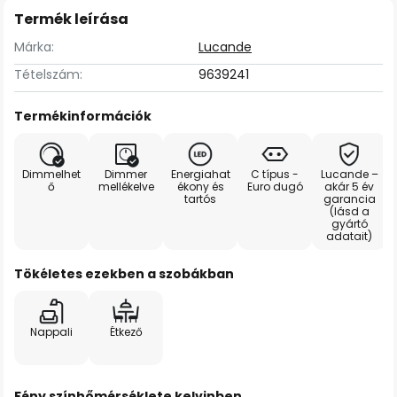
Termék leírása
Márka:
Lucande
Tételszám:
9639241
Termékinformációk
Dimmelhet
Dimmer
Energiahat
C típus -
Lucande –
ő
mellékelve
ékony és
Euro dugó
akár 5 év
tartós
garancia
(lásd a
gyártó
adatait)
Tökéletes ezekben a szobákban
Nappali
Étkező
Fény színhőmérséklete kelvinben