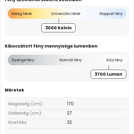
Meleg fehér
Univerzális fehér
Nappali fény
3000 Kelvin
Kibocsátott fény mennyisége lumenben
Gyenge fény
Normál fény
Erős fény
3700 Lumen
Méretek
Magasság (cm):
170
Szélesség (cm):
27
Kivetítés:
32