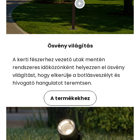
Ösvény világítás
A kerti fészerhez vezető utak mentén
rendszeres időközönként helyezzen el ösvény
világítást, hogy elkerülje a botlásveszélyt és
hívogató hangulatot teremtsen.
A termékekhez