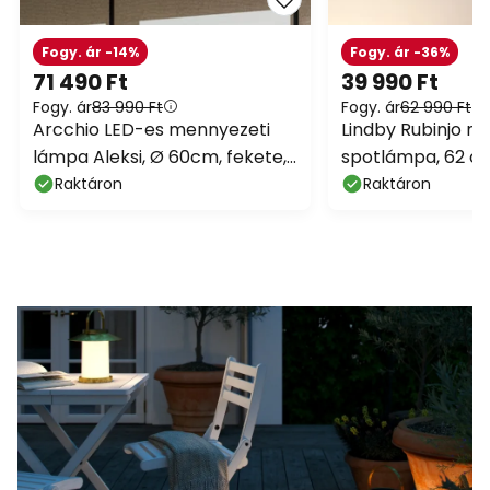
Fogy. ár -14%
Fogy. ár -36%
71 490 Ft
39 990 Ft
Fogy. ár
83 990 Ft
Fogy. ár
62 990 Ft
Arcchio LED-es mennyezeti
Lindby Rubinjo m
lámpa Aleksi, Ø 60cm, fekete,
spotlámpa, 62 cm
fém, CCT
fa, GU10
Raktáron
Raktáron