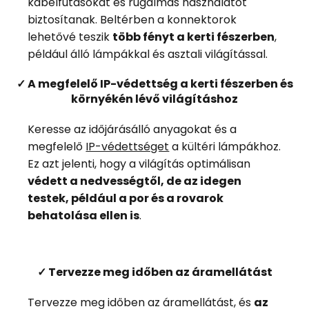
kábelfutásokat és rugalmas használatot
biztosítanak. Beltérben a konnektorok
lehetővé teszik
több fényt a kerti fészerben
,
például álló lámpákkal és asztali világítással.
✓ A megfelelő IP-védettség a kerti fészerben és
környékén lévő világításhoz
Keresse az időjárásálló anyagokat és a
megfelelő
IP-védettséget
a kültéri lámpákhoz.
Ez azt jelenti, hogy a világítás optimálisan
védett a nedvességtől, de az idegen
testek, például a por és a rovarok
behatolása ellen is
.
✓ Tervezze meg időben az áramellátást
Tervezze meg időben az áramellátást, és
az