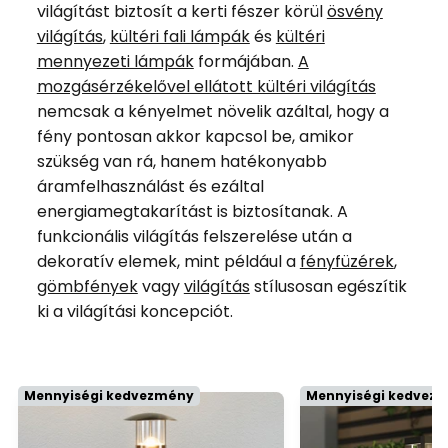
világítást biztosít a kerti fészer körül
ösvény
világítás
,
kültéri fali lámpák
és
kültéri
mennyezeti lámpák
formájában.
A
mozgásérzékelővel ellátott kültéri világítás
nemcsak a kényelmet növelik azáltal, hogy a
fény pontosan akkor kapcsol be, amikor
szükség van rá, hanem hatékonyabb
áramfelhasználást és ezáltal
energiamegtakarítást is biztosítanak. A
funkcionális világítás felszerelése után a
dekoratív elemek, mint például a
fényfüzérek
,
gömbfények
vagy
világítás
stílusosan egészítik
ki a világítási koncepciót.
Mennyiségi kedvezmény
Mennyiségi kedvez