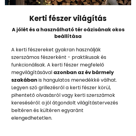
Kerti fészer világítás
A jólét és a használható tér oázisának okos
beállítása
A kerti fészereket gyakran használják
szerszámos fészerként - praktikusak és
funkcionálisak. A kerti fészer megfelelő
megvilágításával
azonban az év bármely
szakában
is hangulatos menedékké válhat.
Legyen szó grillezésről a kerti fészer körül,
pihentető olvasásról vagy kerti szerszámok
kereséséről: a jól átgondolt világítástervezés
beltéren és kültéren egyaránt
elengedhetetlen.