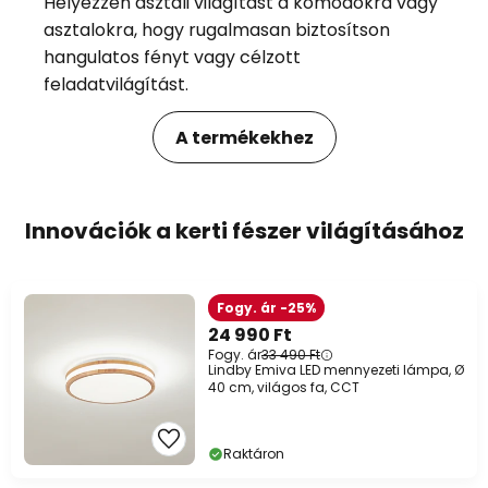
Helyezzen asztali világítást a komódokra vagy
asztalokra, hogy rugalmasan biztosítson
hangulatos fényt vagy célzott
feladatvilágítást.
A termékekhez
Innovációk a kerti fészer világításához
Fogy. ár -25%
24 990 Ft
Fogy. ár
33 490 Ft
Lindby Emiva LED mennyezeti lámpa, Ø
40 cm, világos fa, CCT
Raktáron