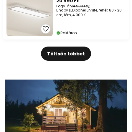
20 990 Ft
Fogy. ár
24 990 Ft
Lindby LED panel Enhife, fehér, 80 x 20
cm, fém, 4.000 K
Raktáron
Töltsön többet