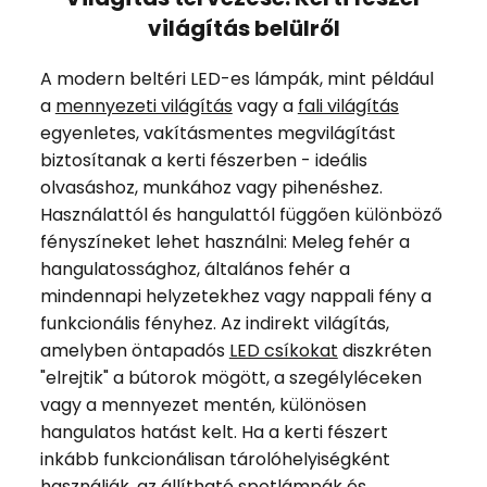
világítás belülről
A modern beltéri LED-es lámpák, mint például
a
mennyezeti világítás
vagy a
fali világítás
egyenletes, vakításmentes megvilágítást
biztosítanak a kerti fészerben - ideális
olvasáshoz, munkához vagy pihenéshez.
Használattól és hangulattól függően különböző
fényszíneket lehet használni: Meleg fehér a
hangulatossághoz, általános fehér a
mindennapi helyzetekhez vagy nappali fény a
funkcionális fényhez. Az indirekt világítás,
amelyben öntapadós
LED csíkokat
diszkréten
"elrejtik" a bútorok mögött, a szegélyléceken
vagy a mennyezet mentén, különösen
hangulatos hatást kelt. Ha a kerti fészert
inkább funkcionálisan tárolóhelyiségként
használják, az állítható
spotlámpák és