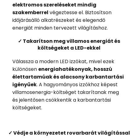
elektromos szereléseket mindig
szakemberrel
végeztesse el. Biztosítson
időjárásálló alkatrészeket és elegendő
energiát minden tervezett világításhoz.
✓ Takarítson meg villamos energiát és
költségeket a LED-ekkel
Válassza a modern LED izzókat, mivel ezek
különösen
energiahatékonyak, hosszú
élettartamúak és alacsony karbantartási
igényűek
. A hagyományos izzókhoz képest
villamosenergia-költséget takarítanak meg
és jelentősen csökkentik a karbantartási
költségeket.
✓ Védje a környezetet rovarbarát világítással