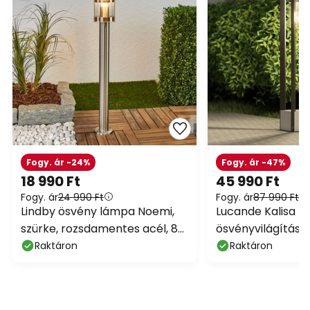
Fogy. ár -24%
Fogy. ár -47%
18 990 Ft
45 990 Ft
Fogy. ár
24 990 Ft
Fogy. ár
87 990 Ft
Lindby ösvény lámpa Noemi,
Lucande Kalisa
szürke, rozsdamentes acél, 80
ösvényvilágítás, 
cm, IP44
cm, szürke, fém
Raktáron
Raktáron