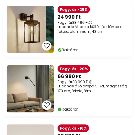
Fogy. ár -25%
24 990 Ft
Fogy. ár
33 490 Ft
Lucande Milanka kültéri fali lámpa,
fekete, alumínium, 43 cm
Raktáron
Fogy. ár -20%
66 990 Ft
Fogy. ár
83 990 Ft
Lucande állólámpa Silka, magasság
173 cm, fekete, fém
Raktáron
Fogy. ár -16%