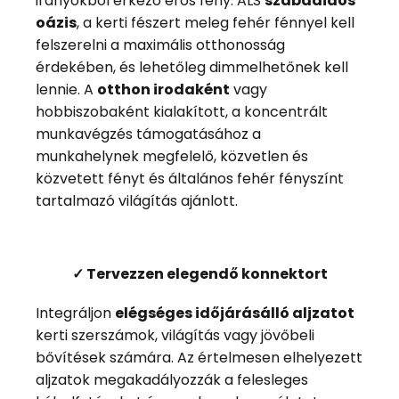
irányokból érkező erős fény. ALS
szabadidős
oázis
, a kerti fészert meleg fehér fénnyel kell
felszerelni a maximális otthonosság
érdekében, és lehetőleg dimmelhetőnek kell
lennie. A
otthon irodaként
vagy
hobbiszobaként kialakított, a koncentrált
munkavégzés támogatásához a
munkahelynek megfelelő, közvetlen és
közvetett fényt és általános fehér fényszínt
tartalmazó világítás ajánlott.
✓ Tervezzen elegendő konnektort
Integráljon
elégséges időjárásálló aljzatot
kerti szerszámok, világítás vagy jövőbeli
bővítések számára. Az értelmesen elhelyezett
aljzatok megakadályozzák a felesleges