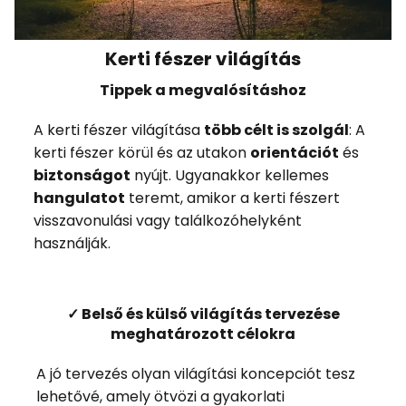
Kerti fészer világítás
Tippek a megvalósításhoz
A kerti fészer világítása
több célt is szolgál
: A
kerti fészer körül és az utakon
orientációt
és
biztonságot
nyújt. Ugyanakkor kellemes
hangulatot
teremt, amikor a kerti fészert
visszavonulási vagy találkozóhelyként
használják.
✓ Belső és külső világítás tervezése
meghatározott célokra
A jó tervezés olyan világítási koncepciót tesz
lehetővé, amely ötvözi a gyakorlati