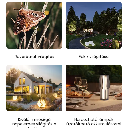
Rovarbarát világítás
Fák kivilágítása
Hordozható lámpák
Kiváló minőségű
újratölthető akkumulátorral
napelemes világítás a