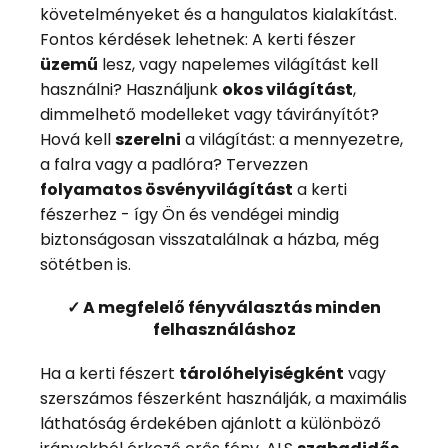
követelményeket és a hangulatos kialakítást.
Fontos kérdések lehetnek: A kerti fészer
üzemű
lesz, vagy napelemes világítást kell
használni? Használjunk
okos világítást
,
dimmelhető modelleket vagy távirányítót?
Hová kell
szerelni
a világítást: a mennyezetre,
a falra vagy a padlóra? Tervezzen
folyamatos ösvényvilágítást
a kerti
fészerhez - így Ön és vendégei mindig
biztonságosan visszatalálnak a házba, még
sötétben is.
✓ A megfelelő fényválasztás minden
felhasználáshoz
Ha a kerti fészert
tárolóhelyiségként
vagy
szerszámos fészerként használják, a maximális
láthatóság érdekében ajánlott a különböző