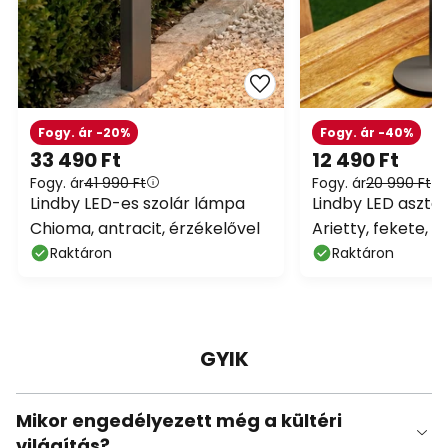
Fogy. ár -20%
Fogy. ár -40%
33 490 Ft
12 490 Ft
Fogy. ár
41 990 Ft
Fogy. ár
20 990 Ft
Lindby LED-es szolár lámpa
Lindby LED asztali
Chioma, antracit, érzékelővel
Arietty, fekete, 
IP65
Raktáron
Raktáron
GYIK
Mikor engedélyezett még a kültéri
világítás?