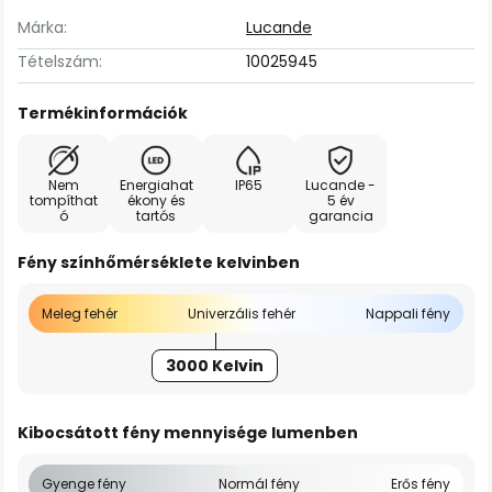
Márka:
Lucande
Tételszám:
10025945
Termékinformációk
Nem
Energiahat
IP65
Lucande -
tompíthat
ékony és
5 év
ó
tartós
garancia
Fény színhőmérséklete kelvinben
Meleg fehér
Univerzális fehér
Nappali fény
3000 Kelvin
Kibocsátott fény mennyisége lumenben
Gyenge fény
Normál fény
Erős fény