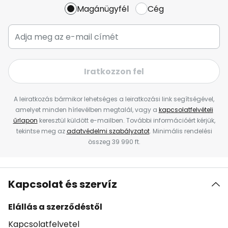
Magánügyfél
Cég
Iratkozzon fel
A leiratkozás bármikor lehetséges a leiratkozási link segítségével,
amelyet minden hírlevélben megtalál, vagy a
kapcsolatfelvételi
űrlapon
keresztül küldött e-mailben. További információért kérjük,
tekintse meg az
adatvédelmi szabályzatot
. Minimális rendelési
összeg 39 990 ft.
Kapcsolat és szervíz
Elállás a szerződéstől
Kapcsolatfelvetel