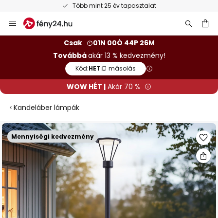
Több mint 25 év tapasztalat
Ugrás
a
tartalomhoz
sés
Csak
01N 00Ó 44P 25M
Továbbá
akár 13 % kedvezmény!
Kód:
HET
másolás
WOW HÉT |
Akár 70 %
Kandeláber lámpák
Ugrás
Mennyiségi kedvezmény
a
képgaléria
végére