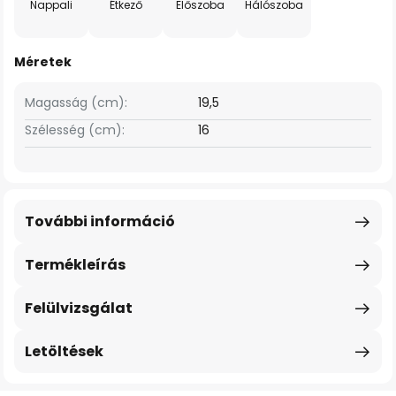
Nappali
Étkező
Előszoba
Hálószoba
Méretek
Magasság (cm):
19,5
Szélesség (cm):
16
További információ
Termékleírás
Felülvizsgálat
Letöltések