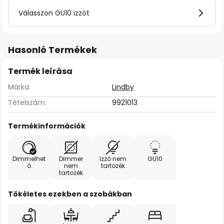
Válasszon GU10 izzót
Hasonló Termékek
Termék leírása
Márka:
Lindby
Tételszám:
9921013
Termékinformációk
Dimmelhet
Dimmer
Izzó nem
GU10
ő
nem
tartozék
tartozék
Tökéletes ezekben a szobákban