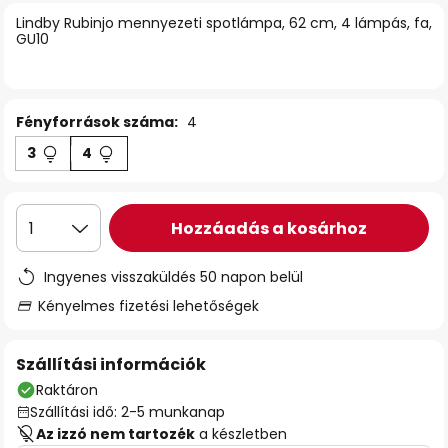
Lindby Rubinjo mennyezeti spotlámpa, 62 cm, 4 lámpás, fa,
GU10
Fényforrások száma:
4
3
4
Hozzáadás a kosárhoz
1
Ingyenes visszaküldés 50 napon belül
Kényelmes fizetési lehetőségek
Szállítási információk
Raktáron
Szállítási idő: 2-5 munkanap
Az izzó nem tartozék
a készletben