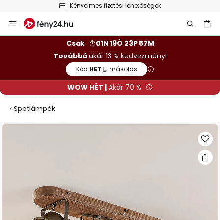
Kényelmes fizetési lehetőségek
Ugrás
a
tartalomhoz
sés
Csak
01N 19Ó 23P 57M
Továbbá
akár 13 % kedvezmény!
Kód:
HET
másolás
WOW HÉT |
Akár 70 %
Spotlámpák
Ugrás
a
képgaléria
végére