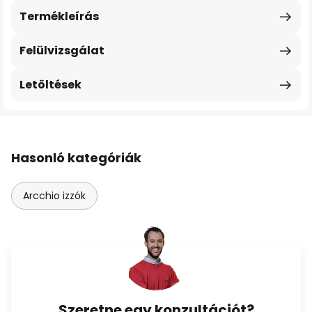
Termékleírás
Felülvizsgálat
Letöltések
Hasonló kategóriák
Arcchio izzók
Szeretne egy konzultációt?