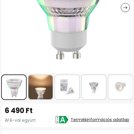
Ugrás
6 490 Ft
a
képgaléria
Termékinformációs adatlap
ÁFÁ-val együtt
elejére