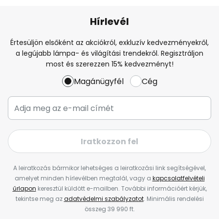
Hírlevél
Értesüljön elsőként az akciókról, exkluzív kedvezményekről,
a legújabb lámpa- és világítási trendekről. Regisztráljon
most és szerezzen 15% kedvezményt!
Magánügyfél
Cég
Iratkozzon fel
A leiratkozás bármikor lehetséges a leiratkozási link segítségével,
amelyet minden hírlevélben megtalál, vagy a
kapcsolatfelvételi
űrlapon
keresztül küldött e-mailben. További információért kérjük,
tekintse meg az
adatvédelmi szabályzatot
. Minimális rendelési
összeg 39 990 ft.