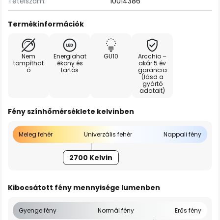
Tételszám:
10014386
Termékinformációk
Nem
Energiahat
GU10
Arcchio –
tompíthat
ékony és
akár 5 év
ó
tartós
garancia
(lásd a
gyártó
adatait)
Fény színhőmérséklete kelvinben
Meleg fehér
Univerzális fehér
Nappali fény
2700 Kelvin
Kibocsátott fény mennyisége lumenben
Gyenge fény
Normál fény
Erős fény